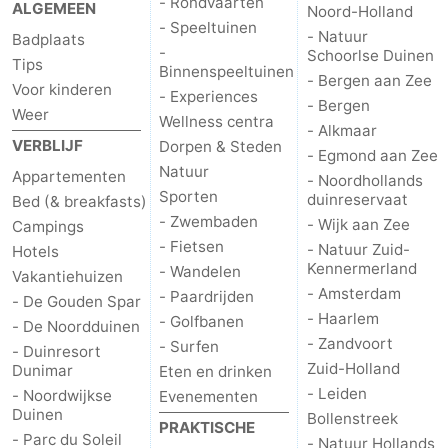
- Rondvaarten
ALGEMEEN
Noord-Holland
Musea
-
- Speeltuinen
- Natuur
Badplaats
-
Schoorlse Duinen
Tips
Monumenten
-
Binnenspeeltuinen
- Bergen aan Zee
Voor kinderen
- Experiences
- Bergen
Weer
Uitkijkpunten
Attracties
Wellness centra
- Alkmaar
VERBLIJF
Dorpen & Steden
- Egmond aan Zee
-
Natuur
Appartementen
- Noordhollands
Sporten
duinreservaat
Bed (& breakfasts)
Rondvaarten
-
- Zwembaden
- Wijk aan Zee
Campings
- Fietsen
- Natuur Zuid-
Hotels
Speeltuinen
-
Kennermerland
- Wandelen
Vakantiehuizen
- Amsterdam
Binnenspeeltuinen
-
- Paardrijden
- De Gouden Spar
- Haarlem
- Golfbanen
- De Noordduinen
Experiences
Wellness
- Zandvoort
- Surfen
- Duinresort
Zuid-Holland
Dunimar
Eten en drinken
centra
Dorpen
- Leiden
- Noordwijkse
Evenementen
Duinen
Bollenstreek
PRAKTISCHE
&
Natuur
- Parc du Soleil
- Natuur Hollands