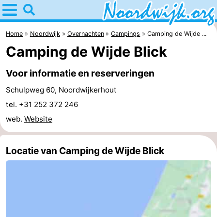
Home
Noordwijk
Home
Noordwijk
Overnachten
Campings
Camping de Wijde ...
Camping de Wijde Blick
Tips
Voor informatie en reserveringen
Voor
Schulpweg 60, Noordwijkerhout
kinderen
Overnachten
tel. +31 252 372 246
web.
Website
Appartementen
Bed
Locatie van Camping de Wijde Blick
(&
Campings
breakfasts)
Hotels
Vakantiehuizen