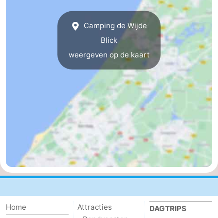
-
Camping de Wijde
De
-
Blick
weergeven op de kaart
Gouden
De
-
Spar
Noordduinen
Duinresort
-
Dunimar
Noordwijkse
-
Duinen
Parc
Last
du
minutes
Strand
Soleil
Zien
&
Bezienswaardigheden
Home
Attracties
DAGTRIPS
doen
-