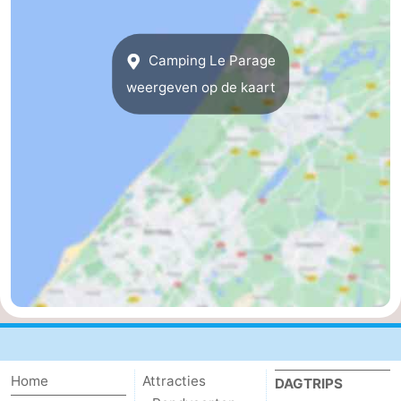
-
Camping Le Parage
De
-
weergeven op de kaart
Gouden
De
-
Spar
Noordduinen
Duinresort
-
Dunimar
Noordwijkse
-
Duinen
Parc
Last
du
minutes
Strand
Soleil
Zien
&
Bezienswaardigheden
Home
Attracties
DAGTRIPS
doen
-