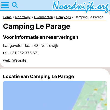
Home
Noordwijk
Home
Noordwijk
Overnachten
Campings
Camping Le Parage
Camping Le Parage
Tips
Voor informatie en reserveringen
Voor
Langevelderlaan 43, Noordwijk
kinderen
Overnachten
tel. +31 252 375 671
web.
Website
Appartementen
Bed
Locatie van Camping Le Parage
(&
Campings
breakfasts)
Hotels
Vakantiehuizen