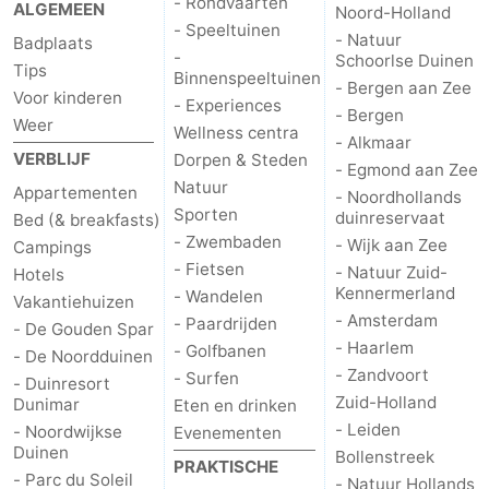
- Rondvaarten
ALGEMEEN
Noord-Holland
Musea
-
- Speeltuinen
- Natuur
Badplaats
-
Schoorlse Duinen
Tips
Monumenten
-
Binnenspeeltuinen
- Bergen aan Zee
Voor kinderen
- Experiences
- Bergen
Weer
Uitkijkpunten
Attracties
Wellness centra
- Alkmaar
VERBLIJF
Dorpen & Steden
- Egmond aan Zee
-
Natuur
Appartementen
- Noordhollands
Sporten
duinreservaat
Bed (& breakfasts)
Rondvaarten
-
- Zwembaden
- Wijk aan Zee
Campings
- Fietsen
- Natuur Zuid-
Hotels
Speeltuinen
-
Kennermerland
- Wandelen
Vakantiehuizen
- Amsterdam
Binnenspeeltuinen
-
- Paardrijden
- De Gouden Spar
- Haarlem
- Golfbanen
- De Noordduinen
Experiences
Wellness
- Zandvoort
- Surfen
- Duinresort
Zuid-Holland
Dunimar
Eten en drinken
centra
Dorpen
- Leiden
- Noordwijkse
Evenementen
Duinen
Bollenstreek
PRAKTISCHE
&
Natuur
- Parc du Soleil
- Natuur Hollands