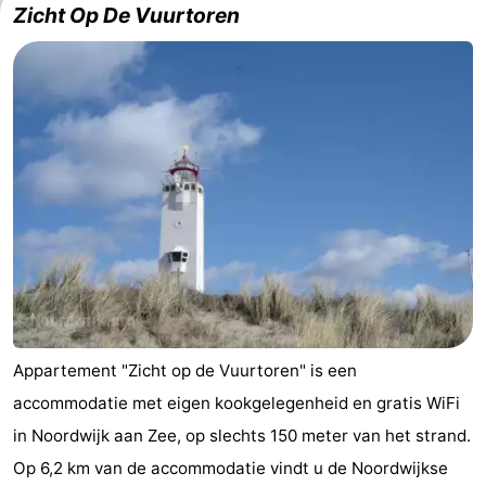
Zicht Op De Vuurtoren
-
De
-
Gouden
De
-
Spar
Noordduinen
Duinresort
-
Dunimar
Noordwijkse
-
Duinen
Parc
Last
du
minutes
Strand
Soleil
Zien
Appartement "Zicht op de Vuurtoren" is een
accommodatie met eigen kookgelegenheid en gratis WiFi
&
Bezienswaardigheden
in Noordwijk aan Zee, op slechts 150 meter van het strand.
doen
-
Op 6,2 km van de accommodatie vindt u de Noordwijkse