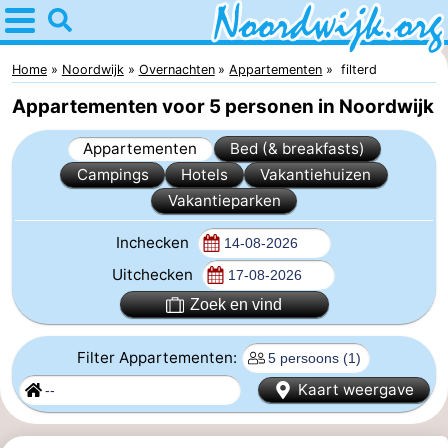
Home
Noordwijk
Home
Noordwijk
Overnachten
Appartementen
filterd
Appartementen voor 5 personen in Noordwijk
Tips
Appartementen
Bed (& breakfasts)
Voor
Campings
Hotels
Vakantiehuizen
Vakantieparken
kinderen
Overnachten
Inchecken
Appartementen
Uitchecken
Bed
Zoek en vind
(&
Campings
Filter Appartementen:
breakfasts)
Hotels
Kaart weergave
Vakantiehuizen