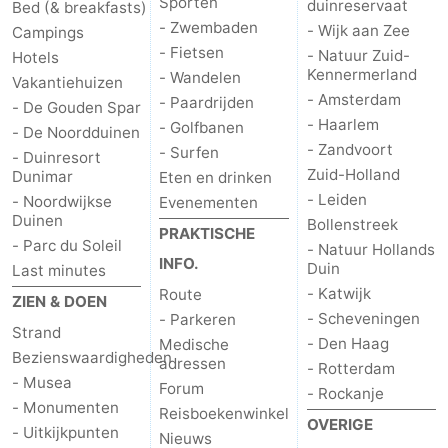
Sporten
duinreservaat
Bed (& breakfasts)
- Zwembaden
- Wijk aan Zee
Forum
Campings
- Fietsen
- Natuur Zuid-
Hotels
Kennermerland
Route
- Wandelen
Vakantiehuizen
- Amsterdam
- Paardrijden
- De Gouden Spar
-
- Haarlem
- Golfbanen
- De Noordduinen
- Zandvoort
- Surfen
- Duinresort
Parkeren
Reisboekenwinkel
Zuid-Holland
Dunimar
Eten en drinken
- Leiden
- Noordwijkse
Evenementen
Nieuws
Duinen
Bollenstreek
PRAKTISCHE
- Parc du Soleil
- Natuur Hollands
Medische
INFO.
Duin
Last minutes
- Katwijk
Route
adressen
Regio
ZIEN & DOEN
- Scheveningen
- Parkeren
Strand
- Den Haag
Medische
Noord-
Bezienswaardigheden
adressen
- Rotterdam
- Musea
Forum
Holland
-
- Rockanje
- Monumenten
Reisboekenwinkel
OVERIGE
- Uitkijkpunten
Natuur
-
Nieuws