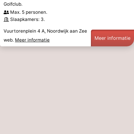
Golfclub.
Musea
-
Max. 5 personen.
Slaapkamers: 3.
Monumenten
-
Vuurtorenplein 4 A, Noordwijk aan Zee
Uitkijkpunten
Attracties
Meer informatie
web.
Meer informatie
-
Rondvaarten
-
Speeltuinen
-
Binnenspeeltuinen
-
Experiences
Wellness
centra
Dorpen
&
Natuur