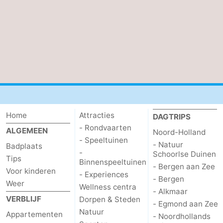
Steden
Sporten
-
Zwembaden
-
Fietsen
-
Wandelen
-
Home
Attracties
DAGTRIPS
Paardrijden
-
- Rondvaarten
ALGEMEEN
Noord-Holland
- Speeltuinen
- Natuur
Badplaats
Golfbanen
-
-
Schoorlse Duinen
Tips
Binnenspeeltuinen
- Bergen aan Zee
Voor kinderen
Surfen
Eten
- Experiences
- Bergen
Weer
Wellness centra
- Alkmaar
en
Evenementen
VERBLIJF
Dorpen & Steden
- Egmond aan Zee
Natuur
Appartementen
drinken
Praktisch
- Noordhollands