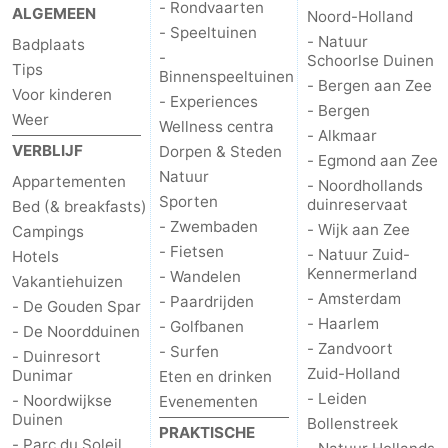
- Rondvaarten
ALGEMEEN
Noord-Holland
Forum
- Speeltuinen
- Natuur
Badplaats
-
Schoorlse Duinen
Tips
Route
Binnenspeeltuinen
- Bergen aan Zee
Voor kinderen
- Experiences
- Bergen
Weer
-
Wellness centra
- Alkmaar
VERBLIJF
Dorpen & Steden
- Egmond aan Zee
Parkeren
Reisboekenwinkel
Natuur
Appartementen
- Noordhollands
Sporten
duinreservaat
Bed (& breakfasts)
Nieuws
- Zwembaden
- Wijk aan Zee
Campings
- Fietsen
- Natuur Zuid-
Medische
Hotels
Kennermerland
- Wandelen
Vakantiehuizen
- Amsterdam
adressen
Regio
- Paardrijden
- De Gouden Spar
- Haarlem
- Golfbanen
- De Noordduinen
Noord-
- Zandvoort
- Surfen
- Duinresort
Zuid-Holland
Dunimar
Eten en drinken
Holland
-
- Leiden
- Noordwijkse
Evenementen
Duinen
Bollenstreek
PRAKTISCHE
Natuur
-
- Parc du Soleil