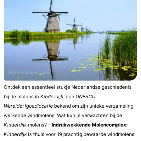
-
De
-
Gouden
De
-
Spar
Noordduinen
Duinresort
-
Dunimar
Noordwijkse
-
Duinen
Parc
Last
Ontdek een essentieel stukje Nederlandse geschiedenis
du
minutes
Strand
bij de molens in
Kinderdijk
, een
UNESCO
Werelderfgoedlocatie
bekend om zijn unieke verzameling
Soleil
Zien
werkende windmolens. Wat kun je verwachten bij de
&
Bezienswaardigheden
Kinderdijk
molens? -
Indrukwekkende Molencomplex:
Kinderdijk
is thuis voor 19 prachtig bewaarde windmolens,
doen
-