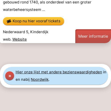
gebouwd rond 1740, als onderdeel van een groter
Musea
-
waterbeheersysteem ...
Monumenten
-
Koop nu hier vooraf tickets
Uitkijkpunten
Attracties
Nederwaard 5, Kinderdijk
Meer informatie
web.
Website
-
Rondvaarten
-
Speeltuinen
-
Hier
onze lijst met andere bezienswaardigheden
in
Binnenspeeltuinen
-
»
en nabij
Noordwijk
.
Experiences
Wellness
centra
Dorpen
&
Natuur