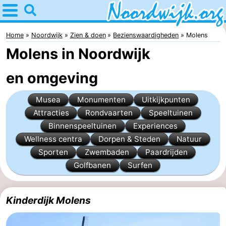
Home
Noordwijk
Home
Noordwijk
Zien & doen
Bezienswaardigheden
Molens
Molens in Noordwijk
Tips
en omgeving
Voor
Musea
Monumenten
Uitkijkpunten
kinderen
Overnachten
Attracties
Rondvaarten
Speeltuinen
Appartementen
Binnenspeeltuinen
Experiences
Wellness centra
Dorpen & Steden
Natuur
Bed
Sporten
Zwembaden
Paardrijden
Golfbanen
Surfen
(&
Campings
breakfasts)
Hotels
Kinderdijk Molens
Vakantiehuizen