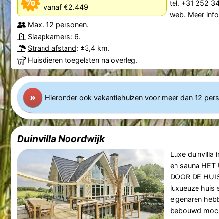
tel. +31 252 3
vanaf €2.449
web.
Meer info
Max. 12 personen.
Slaapkamers: 6.
Strand afstand
: ±3,4 km.
Huisdieren toegelaten na overleg.
»
Hieronder ook vakantiehuizen voor meer dan 12 per
Duinvilla Noordwijk
Luxe duinvilla
en sauna HET
DOOR DE HUISE
luxueuze huis s
eigenaren hebb
bebouwd mocht