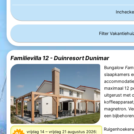
Incheck
Filter Vakantiehu
Familievilla 12 - Duinresort Dunimar
Bungalow
Famil
slaapkamers e
accommodatie 
maximaal 12 p
uitgerust met 
koffieapparaat
magnetron. Ver
een bijbehorend
Ruigenhoekerw
–
:
vrijdag 14
vrijdag 21 augustus 2026