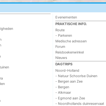
Evenementen
PRAKTISCHE INFO.
digheden
Route
- Parkeren
n
Medische adressen
n
Forum
Reisboekenwinkel
n
Nieuws
DAGTRIPS
tuinen
Noord-Holland
- Natuur Schoorlse Duinen
ra
- Bergen aan Zee
den
- Bergen
- Alkmaar
- Egmond aan Zee
n
- Noordhollands duinreservaat