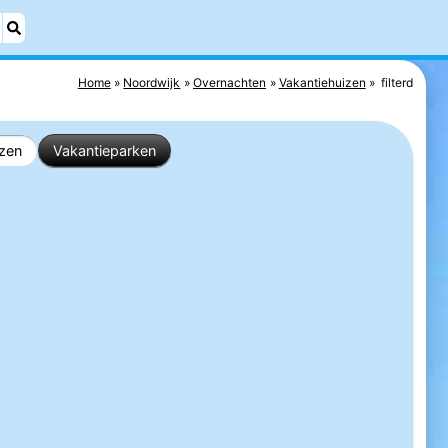
Home
Noordwijk
Overnachten
Vakantiehuizen
filterd
izen
Vakantieparken