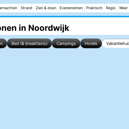
ernachten
Strand
Zien & doen
Evenementen
Praktisch
Regio
Weer
onen in Noordwijk
en
Bed (& breakfasts)
Campings
Hotels
Vakantiehu