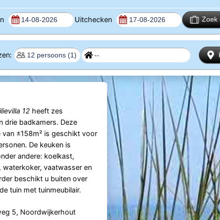
en
Uitchecken
Zoek 
izen:
ievilla 12
heeft zes
n drie badkamers. Deze
van ±158m² is geschikt voor
ersonen. De keuken is
onder andere: koelkast,
, waterkoker, vaatwasser en
der beschikt u buiten over
e tuin met tuinmeubilair.
eg 5, Noordwijkerhout