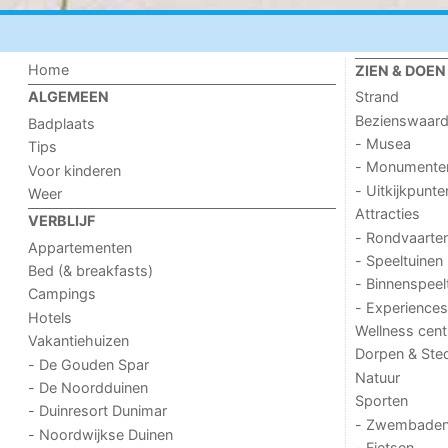
Home
ZIEN & DOEN
Strand
ALGEMEEN
Bezienswaar
Badplaats
- Musea
Tips
- Monumente
Voor kinderen
- Uitkijkpunte
Weer
Attracties
VERBLIJF
- Rondvaarte
Appartementen
- Speeltuinen
Bed (& breakfasts)
- Binnenspeel
Campings
- Experiences
Hotels
Wellness cent
Vakantiehuizen
Dorpen & Ste
- De Gouden Spar
Natuur
- De Noordduinen
Sporten
- Duinresort Dunimar
- Zwembade
- Noordwijkse Duinen
- Fietsen