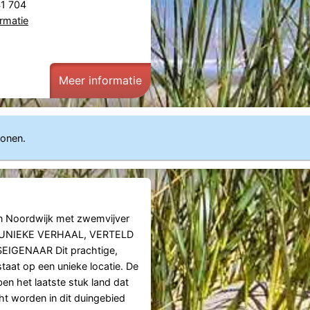
41 704
rmatie
Meer informatie
sonen.
 in Noordwijk met zwemvijver
 UNIEKE VERHAAL, VERTELD
IGENAAR Dit prachtige,
taat op een unieke locatie. De
en het laatste stuk land dat
 worden in dit duingebied