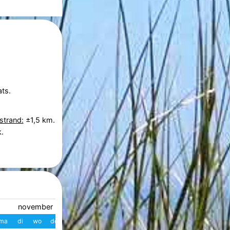
ts.
strand:
±1,5 km.
.
november 2026
december 2026
ma
di
wo
do
vr
za
zo
W
ma
di
wo
do
vr
z