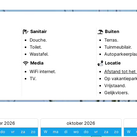
Sanitair
Buiten
Douche.
Terras.
Toilet.
Tuinmeubilair.
Wastafel.
Autoparkeerplaa
Media
Locatie
WiFi internet.
Afstand tot het 
TV.
Op vakantiepark
Vrijstaand.
Gelijkvloers.
er 2026
oktober 2026
do
vr
za
zo
W
ma
di
wo
do
vr
za
zo
W