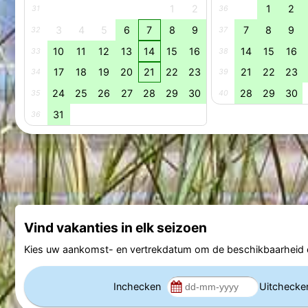
1
2
1
2
31
36
3
4
5
6
7
8
9
7
8
9
32
37
10
11
12
13
14
15
16
14
15
16
33
38
17
18
19
20
21
22
23
21
22
23
34
39
24
25
26
27
28
29
30
28
29
30
35
40
31
36
Vind vakanties in elk seizoen
Kies uw aankomst- en vertrekdatum om de beschikbaarheid e
Inchecken
Uitcheck