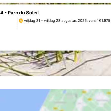
 - Parc du Soleil
vrijdag 21
–
vrijdag 28 augustus 2026
: vanaf €1.975