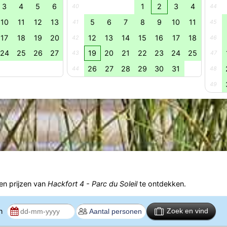
3
4
5
6
1
2
3
4
40
44
10
11
12
13
5
6
7
8
9
10
11
41
45
17
18
19
20
12
13
14
15
16
17
18
42
46
24
25
26
27
19
20
21
22
23
24
25
43
47
26
27
28
29
30
31
44
48
49
n prijzen van
Hackfort 4 - Parc du Soleil
te ontdekken.
en
Zoek en vind