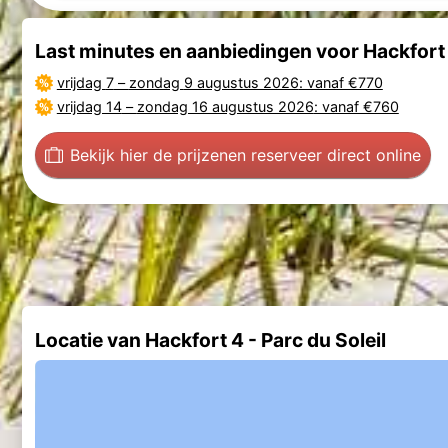
Last minutes en aanbiedingen voor Hackfort 4
vrijdag 7
–
zondag 9 augustus 2026
: vanaf €770
vrijdag 14
–
zondag 16 augustus 2026
: vanaf €760
Bekijk hier de prijzen
en reserveer direct online
Locatie van Hackfort 4 - Parc du Soleil