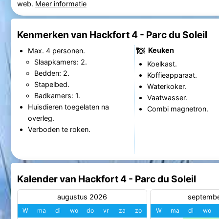
web.
Meer informatie
Kenmerken van Hackfort 4 - Parc du Soleil
Keuken
Max. 4 personen.
Slaapkamers: 2.
Koelkast.
Bedden: 2.
Koffieapparaat.
Stapelbed.
Waterkoker.
Badkamers: 1.
Vaatwasser.
Huisdieren toegelaten na
Combi magnetron.
overleg.
Verboden te roken.
Kalender van Hackfort 4 - Parc du Soleil
augustus 2026
septemb
W
ma
di
wo
do
vr
za
zo
W
ma
di
wo