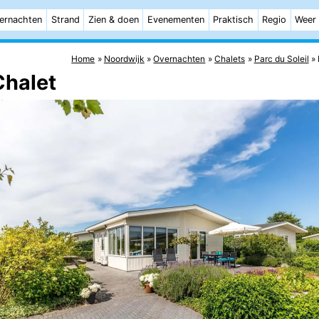
ernachten
Strand
Zien & doen
Evenementen
Praktisch
Regio
Weer
Home
Noordwijk
Overnachten
Chalets
Parc du Soleil
Chalet