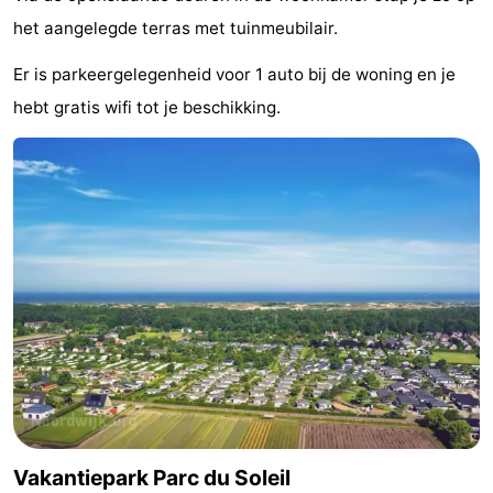
het aangelegde terras met tuinmeubilair.
Musea
-
Er is parkeergelegenheid voor 1 auto bij de woning en je
Monumenten
-
hebt gratis wifi tot je beschikking.
Uitkijkpunten
Attracties
-
Rondvaarten
-
Speeltuinen
-
Binnenspeeltuinen
-
Experiences
Wellness
centra
Dorpen
Vakantiepark Parc du Soleil
&
Natuur