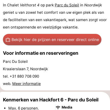
In Chalet
Velthorst 4
op park
Parc du Soleil
in
Noordwijk
Steden
Sporten
geniet u van zowel het comfort van uw eigen plek als van
-
de faciliteiten van een vakantiepark, wat samen zorgt voor
een ontspannende en veelzijdige vakantie.
Zwembaden
-
Bekijk hier de prijzen
en reserveer direct online
Fietsen
-
Wandelen
-
Voor informatie en reserveringen
Parc Du Soleil
Paardrijden
-
Kraaierslaan 7, Noordwijk
Golfbanen
-
tel. +31 880 708 090
web.
Meer informatie
Surfen
Eten
en
Evenementen
Kenmerken van Hackfort 6 - Parc du Soleil
drinken
Praktisch
Media
Max. 6 personen.