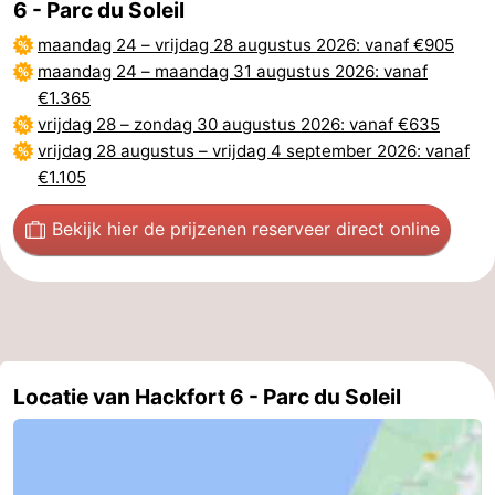
6 - Parc du Soleil
maandag 24
–
vrijdag 28 augustus 2026
: vanaf €905
maandag 24
–
maandag 31 augustus 2026
: vanaf
€1.365
vrijdag 28
–
zondag 30 augustus 2026
: vanaf €635
vrijdag 28 augustus
–
vrijdag 4 september 2026
: vanaf
€1.105
Bekijk hier de prijzen
en reserveer direct online
Locatie van Hackfort 6 - Parc du Soleil