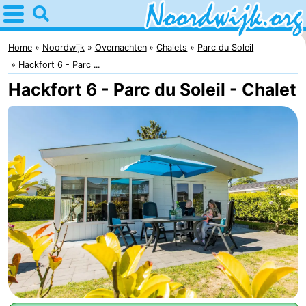
Home
Noordwijk
Home
Noordwijk
Overnachten
Chalets
Parc du Soleil
Hackfort 6 - Parc ...
Tips
Hackfort 6 - Parc du Soleil - Chalet
Voor
kinderen
Overnachten
Appartementen
Bed
(&
Campings
breakfasts)
Hotels
Vakantiehuizen