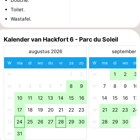
Douche.
Toilet.
Schoorlse
Bergen
-
Wastafel.
Duinen
aan
Bergen
-
Zee
Alkmaar
-
Kalender van Hackfort 6 - Parc du Soleil
augustus 2026
september 
Egmond
-
W
ma
di
wo
do
vr
za
zo
W
ma
di
wo
do
aan
Noordhollands
-
1
2
1
2
3
31
36
Zee
duinreservaat
Wijk
-
3
4
5
6
7
8
9
7
8
9
10
32
37
aan
Natuur
-
10
11
12
13
14
15
16
14
15
16
17
33
38
Zee
Zuid-
Amsterdam
-
17
18
19
20
21
22
23
21
22
23
24
34
39
24
25
26
27
28
29
30
28
29
30
35
40
Kennermerland
Haarlem
-
31
36
Zandvoort
Zuid-