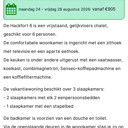
-
vanaf €905
maandag 24
–
vrijdag 28 augustus 2026
:
De
-
De Hackfort 6 is een vrijstaand, gelijkvloers chalet,
Gouden
De
-
geschikt voor 6 personen.
De comfortabele woonkamer is ingericht met een zithoek
Spar
Noordduinen
Duinresort
-
met televisie en een aparte eethoek.
Dunimar
Noordwijkse
-
De keuken is onder andere uitgerust met een vaatwasser,
koelkast, combimagnetron, Senseo-koffiepadmachine en
Duinen
Parc
Last
een koffiefiltermachine.
du
minutes
Strand
De vakantiewoning beschikt over 3 slaapkamers:
Soleil
Zien
- 2 slaapkamers met elk 2 eenpersoonsbedden
- 1 slaapkamer met een stapelbed
&
Bezienswaardigheden
De badkamer is voorzien van een douche en toilet.
doen
-
Via de openslaande deuren in de woonkamer stap je zo op