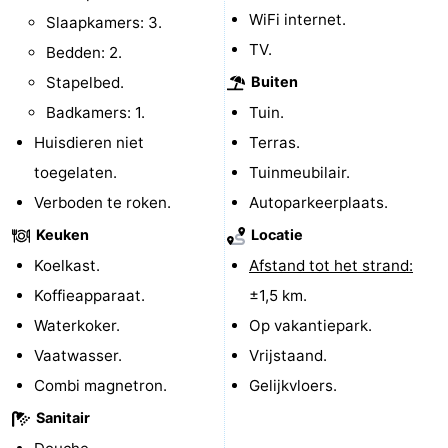
WiFi internet.
Slaapkamers: 3.
Forum
TV.
Bedden: 2.
Route
Stapelbed.
Buiten
Badkamers: 1.
Tuin.
-
Huisdieren niet
Terras.
Parkeren
Reisboekenwinkel
toegelaten.
Tuinmeubilair.
Verboden te roken.
Autoparkeerplaats.
Nieuws
Keuken
Locatie
Medische
Koelkast.
Afstand tot het strand:
Koffieapparaat.
±1,5 km.
adressen
Regio
Waterkoker.
Op vakantiepark.
Noord-
Vaatwasser.
Vrijstaand.
Combi magnetron.
Gelijkvloers.
Holland
-
Sanitair
Natuur
-