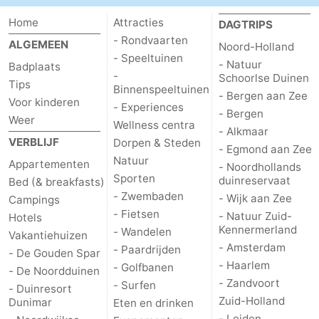
Home
Attracties
DAGTRIPS
- Rondvaarten
ALGEMEEN
Noord-Holland
- Speeltuinen
- Natuur
Badplaats
-
Schoorlse Duinen
Tips
Binnenspeeltuinen
- Bergen aan Zee
Voor kinderen
- Experiences
- Bergen
Weer
Wellness centra
- Alkmaar
VERBLIJF
Dorpen & Steden
- Egmond aan Zee
Natuur
Appartementen
- Noordhollands
Sporten
duinreservaat
Bed (& breakfasts)
- Zwembaden
- Wijk aan Zee
Campings
- Fietsen
- Natuur Zuid-
Hotels
Kennermerland
- Wandelen
Vakantiehuizen
- Amsterdam
- Paardrijden
- De Gouden Spar
- Haarlem
- Golfbanen
- De Noordduinen
- Zandvoort
- Surfen
- Duinresort
Zuid-Holland
Dunimar
Eten en drinken
- Leiden