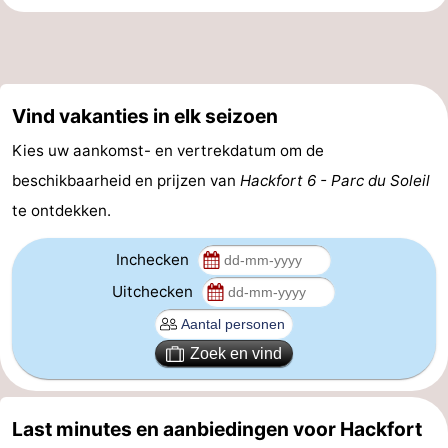
Holland
-
Leiden
Bollenstreek
Vind vakanties in elk seizoen
-
Kies uw aankomst- en vertrekdatum om de
Natuur
-
beschikbaarheid en prijzen van
Hackfort 6 - Parc du Soleil
te ontdekken.
Hollands
Katwijk
-
Duin
Scheveningen
-
Inchecken
Uitchecken
Den
-
Haag
Rotterdam
-
Zoek en vind
Rockanje
Weer
Last minutes en aanbiedingen voor Hackfort
Contact