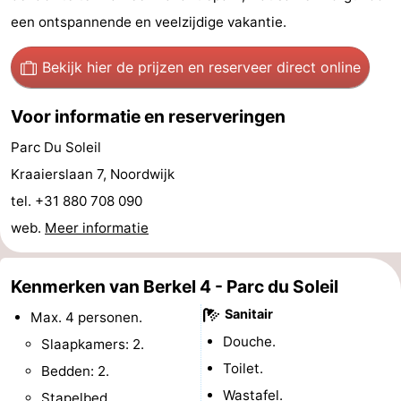
een ontspannende en veelzijdige vakantie.
Steden
Sporten
-
Bekijk hier de prijzen
en reserveer direct online
Zwembaden
-
Voor informatie en reserveringen
Fietsen
-
Parc Du Soleil
Kraaierslaan 7, Noordwijk
Wandelen
-
tel. +31 880 708 090
Paardrijden
-
web.
Meer informatie
Golfbanen
-
Kenmerken van Berkel 4 - Parc du Soleil
Surfen
Eten
Sanitair
Max. 4 personen.
Douche.
Slaapkamers: 2.
en
Evenementen
Toilet.
Bedden: 2.
drinken
Praktisch
Wastafel.
Stapelbed.