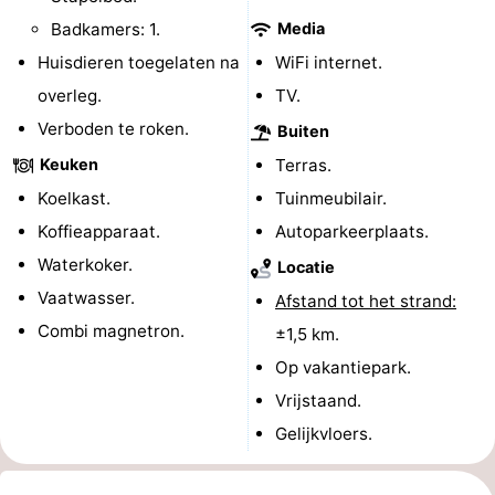
Badkamers: 1.
Media
Forum
Huisdieren toegelaten na
WiFi internet.
Route
overleg.
TV.
Verboden te roken.
Buiten
-
Keuken
Terras.
Parkeren
Reisboekenwinkel
Koelkast.
Tuinmeubilair.
Koffieapparaat.
Autoparkeerplaats.
Nieuws
Waterkoker.
Locatie
Medische
Vaatwasser.
Afstand tot het strand:
Combi magnetron.
adressen
Regio
±1,5 km.
Op vakantiepark.
Noord-
Vrijstaand.
Holland
-
Gelijkvloers.
Natuur
-