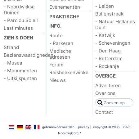
- Leiden
- Noordwijkse
Evenementen
Duinen
Bollenstreek
PRAKTISCHE
- Parc du Soleil
- Natuur Hollands
INFO.
Duin
Last minutes
- Katwijk
Route
ZIEN & DOEN
- Scheveningen
- Parkeren
Strand
- Den Haag
Medische
Bezienswaardigheden
adressen
- Rotterdam
- Musea
Forum
- Rockanje
- Monumenten
Reisboekenwinkel
OVERIGE
- Uitkijkpunten
Nieuws
Adverteren
Over ons
Contact
gebruiksvoorwaarden
|
privacy
|
copyright © 2006 - 2026
Noordwijk.org
™