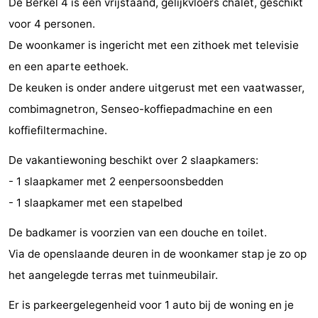
De Berkel 4 is een vrijstaand, gelijkvloers chalet, geschikt
-
voor 4 personen.
De woonkamer is ingericht met een zithoek met televisie
De
-
en een aparte eethoek.
Gouden
De
-
De keuken is onder andere uitgerust met een vaatwasser,
combimagnetron, Senseo-koffiepadmachine en een
Spar
Noordduinen
Duinresort
-
koffiefiltermachine.
Dunimar
Noordwijkse
-
De vakantiewoning beschikt over 2 slaapkamers:
Duinen
Parc
Last
- 1 slaapkamer met 2 eenpersoonsbedden
- 1 slaapkamer met een stapelbed
du
minutes
Strand
De badkamer is voorzien van een douche en toilet.
Soleil
Zien
Via de openslaande deuren in de woonkamer stap je zo op
&
Bezienswaardigheden
het aangelegde terras met tuinmeubilair.
doen
-
Er is parkeergelegenheid voor 1 auto bij de woning en je