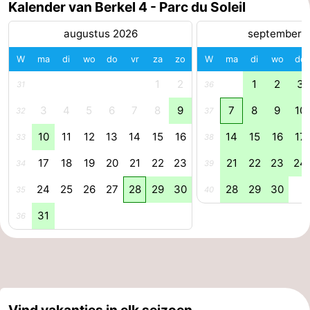
Kalender van Berkel 4 - Parc du Soleil
Schoorlse
Bergen
-
augustus 2026
september 
Duinen
aan
Bergen
-
W
ma
di
wo
do
vr
za
zo
W
ma
di
wo
do
1
2
1
2
3
Zee
Alkmaar
-
31
36
3
4
5
6
7
8
9
7
8
9
10
32
37
Egmond
-
10
11
12
13
14
15
16
14
15
16
17
33
38
aan
Noordhollands
-
17
18
19
20
21
22
23
21
22
23
24
34
39
Zee
duinreservaat
Wijk
-
24
25
26
27
28
29
30
28
29
30
35
40
aan
Natuur
-
31
36
Zee
Zuid-
Amsterdam
-
Kennermerland
Haarlem
-
Zandvoort
Zuid-