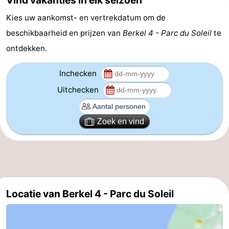
Vind vakanties in elk seizoen
Holland
-
Kies uw aankomst- en vertrekdatum om de
beschikbaarheid en prijzen van
Berkel 4 - Parc du Soleil
te
Leiden
Bollenstreek
ontdekken.
-
Inchecken
Natuur
-
Uitchecken
Hollands
Katwijk
-
Zoek en vind
Duin
Scheveningen
-
Den
-
Haag
Rotterdam
-
Locatie van Berkel 4 - Parc du Soleil
Rockanje
Weer
Contact