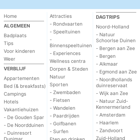
Home
Attracties
DAGTRIPS
- Rondvaarten
ALGEMEEN
Noord-Holland
- Speeltuinen
- Natuur
Badplaats
-
Schoorlse Duinen
Tips
Binnenspeeltuinen
- Bergen aan Zee
Voor kinderen
- Experiences
- Bergen
Weer
Wellness centra
- Alkmaar
VERBLIJF
Dorpen & Steden
- Egmond aan Zee
Natuur
Appartementen
- Noordhollands
Sporten
duinreservaat
Bed (& breakfasts)
- Zwembaden
- Wijk aan Zee
Campings
- Fietsen
- Natuur Zuid-
Hotels
Kennermerland
- Wandelen
Vakantiehuizen
- Amsterdam
- Paardrijden
- De Gouden Spar
- Haarlem
- Golfbanen
- De Noordduinen
- Zandvoort
- Surfen
- Duinresort
Zuid-Holland
Dunimar
Eten en drinken