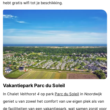
hebt gratis wifi tot je beschikking.
Musea
-
Monumenten
-
Uitkijkpunten
Attracties
-
Rondvaarten
-
Speeltuinen
-
Binnenspeeltuinen
-
Experiences
Wellness
Vakantiepark Parc du Soleil
In Chalet
Velthorst 4
op park
Parc du Soleil
in
Noordwijk
centra
Dorpen
geniet u van zowel het comfort van uw eigen plek als van
&
Natuur
de faciliteiten van een vakantiepark, wat samen zorgt voor