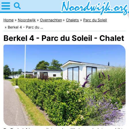
Home
Noordwijk
Home
Noordwijk
Overnachten
Chalets
Parc du Soleil
Berkel 4 - Parc du ...
Tips
Berkel 4 - Parc du Soleil - Chalet
Voor
kinderen
Overnachten
Appartementen
Bed
(&
Campings
breakfasts)
Hotels
Vakantiehuizen