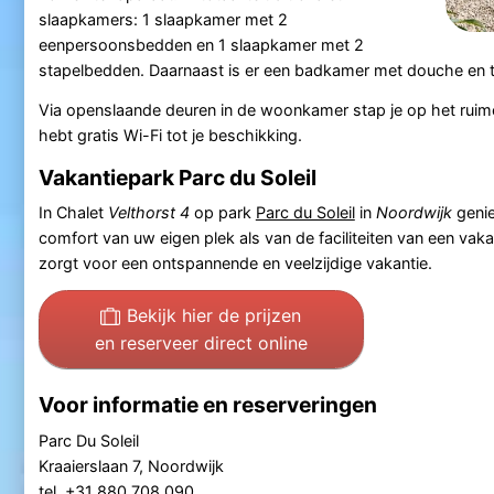
slaapkamers: 1 slaapkamer met 2
eenpersoonsbedden en 1 slaapkamer met 2
stapelbedden. Daarnaast is er een badkamer met douche en to
Via openslaande deuren in de woonkamer stap je op het ruime t
hebt gratis Wi-Fi tot je beschikking.
Vakantiepark Parc du Soleil
In Chalet
Velthorst 4
op park
Parc du Soleil
in
Noordwijk
genie
comfort van uw eigen plek als van de faciliteiten van een va
zorgt voor een ontspannende en veelzijdige vakantie.
Bekijk hier de prijzen
en reserveer direct online
Voor informatie en reserveringen
Parc Du Soleil
Kraaierslaan 7, Noordwijk
tel. +31 880 708 090