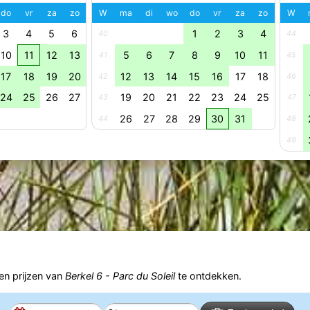
do
vr
za
zo
W
ma
di
wo
do
vr
za
zo
W
3
4
5
6
1
2
3
4
40
44
10
11
12
13
5
6
7
8
9
10
11
41
45
17
18
19
20
12
13
14
15
16
17
18
42
46
24
25
26
27
19
20
21
22
23
24
25
43
47
26
27
28
29
30
31
44
48
49
n prijzen van
Berkel 6 - Parc du Soleil
te ontdekken.