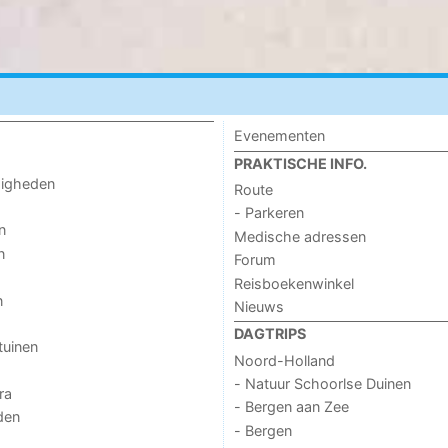
Evenementen
PRAKTISCHE INFO.
digheden
Route
- Parkeren
n
Medische adressen
n
Forum
Reisboekenwinkel
n
Nieuws
DAGTRIPS
tuinen
Noord-Holland
- Natuur Schoorlse Duinen
ra
- Bergen aan Zee
den
- Bergen