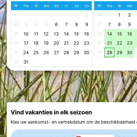
W
ma
di
wo
do
vr
za
zo
W
ma
di
wo
1
2
1
2
31
36
3
4
5
6
7
8
9
7
8
9
32
37
10
11
12
13
14
15
16
14
15
16
33
38
17
18
19
20
21
22
23
21
22
23
34
39
24
25
26
27
28
29
30
28
29
30
35
40
31
36
Vind vakanties in elk seizoen
Kies uw aankomst- en vertrekdatum om de beschikbaarheid e