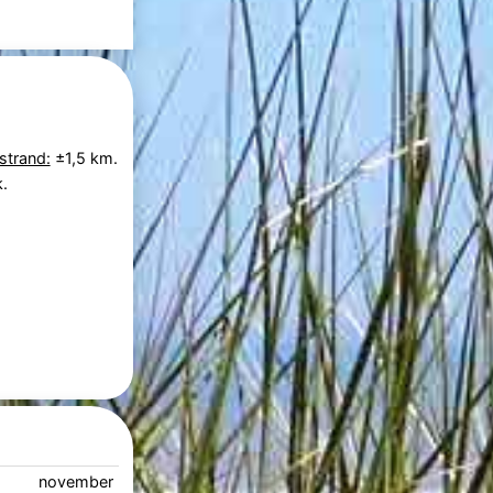
strand:
±1,5 km.
.
november 2026
december 2026