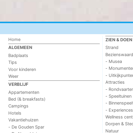
Home
ZIEN & DOEN
Strand
ALGEMEEN
Bezienswaar
Badplaats
- Musea
Tips
- Monumente
Voor kinderen
- Uitkijkpunte
Weer
Attracties
VERBLIJF
- Rondvaarte
Appartementen
- Speeltuinen
Bed (& breakfasts)
- Binnenspeel
Campings
- Experiences
Hotels
Wellness cent
Vakantiehuizen
Dorpen & Ste
- De Gouden Spar
Natuur