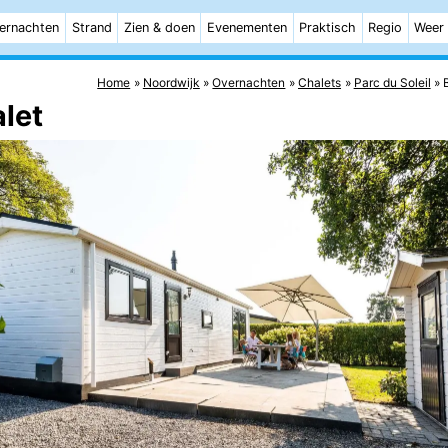
ernachten
Strand
Zien & doen
Evenementen
Praktisch
Regio
Weer
Home
Noordwijk
Overnachten
Chalets
Parc du Soleil
alet