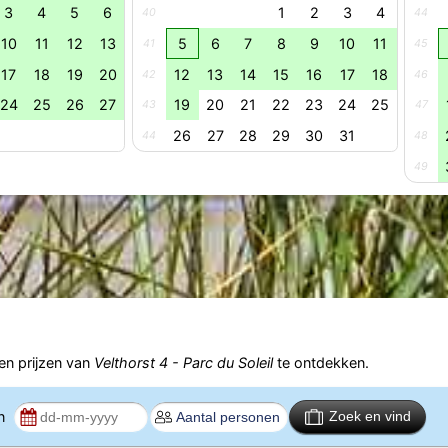
3
4
5
6
1
2
3
4
40
44
10
11
12
13
5
6
7
8
9
10
11
41
45
17
18
19
20
12
13
14
15
16
17
18
42
46
24
25
26
27
19
20
21
22
23
24
25
43
47
26
27
28
29
30
31
44
48
49
n prijzen van
Velthorst 4 - Parc du Soleil
te ontdekken.
en
Zoek en vind