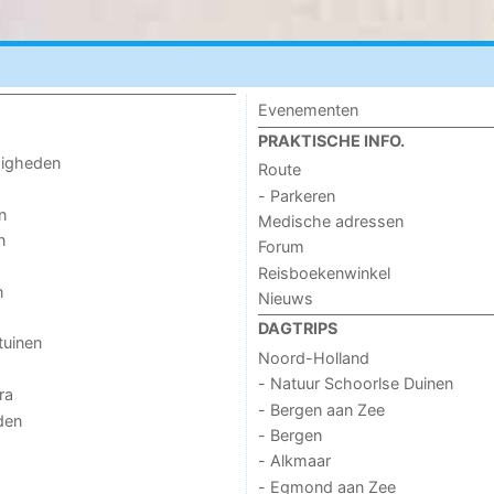
Evenementen
PRAKTISCHE INFO.
digheden
Route
- Parkeren
n
Medische adressen
n
Forum
Reisboekenwinkel
n
Nieuws
DAGTRIPS
tuinen
Noord-Holland
- Natuur Schoorlse Duinen
ra
- Bergen aan Zee
den
- Bergen
- Alkmaar
- Egmond aan Zee