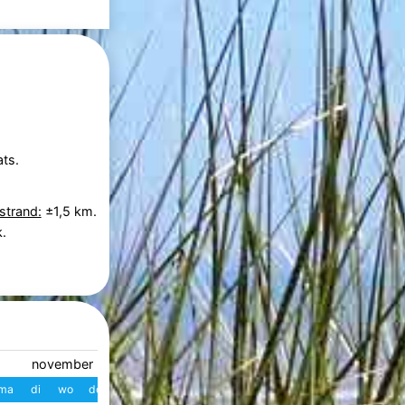
ts.
strand:
±1,5 km.
.
november 2026
december 2026
ma
di
wo
do
vr
za
zo
W
ma
di
wo
do
vr
z