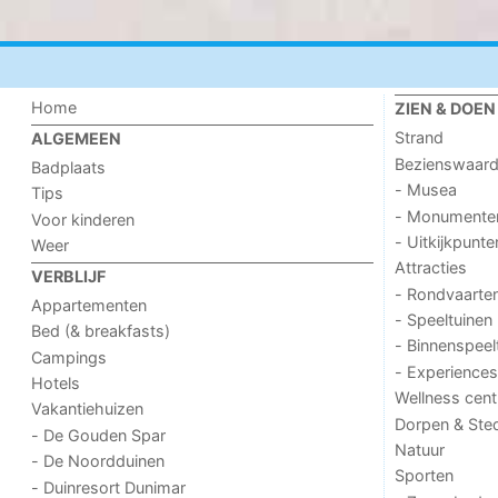
Home
ZIEN & DOEN
Strand
ALGEMEEN
Bezienswaar
Badplaats
- Musea
Tips
- Monumente
Voor kinderen
- Uitkijkpunte
Weer
Attracties
VERBLIJF
- Rondvaarte
Appartementen
- Speeltuinen
Bed (& breakfasts)
- Binnenspeel
Campings
- Experiences
Hotels
Wellness cent
Vakantiehuizen
Dorpen & Ste
- De Gouden Spar
Natuur
- De Noordduinen
Sporten
- Duinresort Dunimar