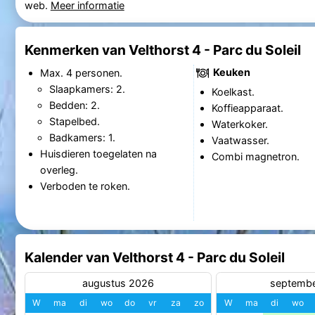
web.
Meer informatie
Kenmerken van Velthorst 4 - Parc du Soleil
Keuken
Max. 4 personen.
Slaapkamers: 2.
Koelkast.
Bedden: 2.
Koffieapparaat.
Stapelbed.
Waterkoker.
Badkamers: 1.
Vaatwasser.
Huisdieren toegelaten na
Combi magnetron.
overleg.
Verboden te roken.
Kalender van Velthorst 4 - Parc du Soleil
augustus 2026
septemb
W
ma
di
wo
do
vr
za
zo
W
ma
di
wo