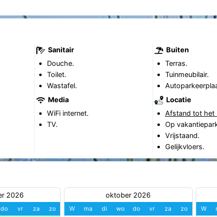
Sanitair
Buiten
Douche.
Terras.
Toilet.
Tuinmeubilair.
Wastafel.
Autoparkeerplaa
Media
Locatie
WiFi internet.
Afstand tot het 
TV.
Op vakantiepark
Vrijstaand.
Gelijkvloers.
er 2026
oktober 2026
do
vr
za
zo
W
ma
di
wo
do
vr
za
zo
W