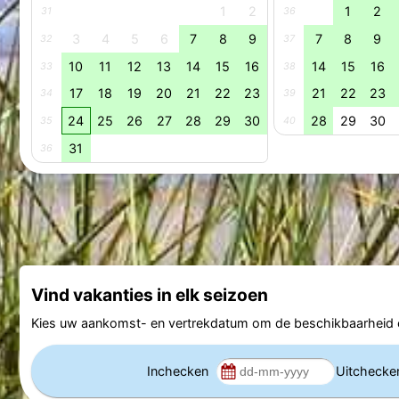
1
2
1
2
31
36
3
4
5
6
7
8
9
7
8
9
32
37
10
11
12
13
14
15
16
14
15
16
33
38
17
18
19
20
21
22
23
21
22
23
34
39
24
25
26
27
28
29
30
28
29
30
35
40
31
36
Vind vakanties in elk seizoen
Kies uw aankomst- en vertrekdatum om de beschikbaarheid e
Inchecken
Uitcheck