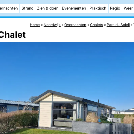
ernachten
Strand
Zien & doen
Evenementen
Praktisch
Regio
Weer
Home
Noordwijk
Overnachten
Chalets
Parc du Soleil
 Chalet