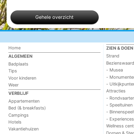
Gehele overzicht
Home
ZIEN & DOEN
Strand
ALGEMEEN
Bezienswaar
Badplaats
- Musea
Tips
- Monumente
Voor kinderen
- Uitkijkpunte
Weer
Attracties
VERBLIJF
- Rondvaarte
Appartementen
- Speeltuinen
Bed (& breakfasts)
- Binnenspeel
Campings
- Experiences
Hotels
Wellness cent
Vakantiehuizen
Dorpen & Ste