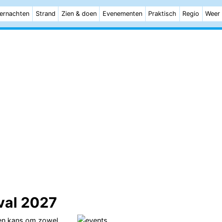
ernachten
Strand
Zien & doen
Evenementen
Praktisch
Regio
Weer
val 2027
een kans om zowel