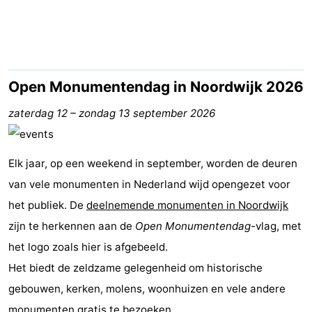
-
De
-
Gouden
De
-
Open Monumentendag in Noordwijk 2026
Spar
Noordduinen
Duinresort
-
zaterdag 12
–
zondag 13 september 2026
Dunimar
Noordwijkse
-
Elk jaar, op een weekend in september, worden de deuren
Duinen
Parc
Last
van vele monumenten in Nederland wijd opengezet voor
het publiek. De
du
minutes
Strand
deelnemende monumenten in Noordwijk
zijn te herkennen aan de
Open Monumentendag
-vlag, met
Soleil
Zien
het logo zoals hier is afgebeeld.
Het biedt de zeldzame gelegenheid om historische
&
Bezienswaardigheden
gebouwen, kerken, molens, woonhuizen en vele andere
doen
-
monumenten gratis te bezoeken.