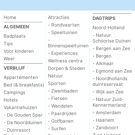
Holland
-
Home
Attracties
DAGTRIPS
Leiden
Bollenstreek
- Rondvaarten
ALGEMEEN
Noord-Holland
- Speeltuinen
- Natuur
Badplaats
-
-
Schoorlse Duinen
Tips
Binnenspeeltuinen
- Bergen aan Zee
Voor kinderen
Natuur
-
- Experiences
- Bergen
Weer
Wellness centra
- Alkmaar
Hollands
Katwijk
-
VERBLIJF
Dorpen & Steden
- Egmond aan Zee
Natuur
Appartementen
Duin
Scheveningen
-
- Noordhollands
Sporten
duinreservaat
Bed (& breakfasts)
- Zwembaden
- Wijk aan Zee
Den
-
Campings
- Fietsen
- Natuur Zuid-
Hotels
Kennermerland
Haag
Rotterdam
-
- Wandelen
Vakantiehuizen
- Amsterdam
- Paardrijden
- De Gouden Spar
Rockanje
Weer
- Haarlem
- Golfbanen
- De Noordduinen
- Zandvoort
- Surfen
- Duinresort
Contact