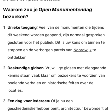
Musea
-
Waarom zou je
Open Monumentendag
bezoeken?
Monumenten
-
Unieke toegang
: Veel van de monumenten die tijdens
Uitkijkpunten
Attracties
dit weekend worden geopend, zijn normaal gesproken
-
gesloten voor het publiek. Dit is uw kans om binnen te
stappen en de verborgen parels van
Noordwijk
te
Rondvaarten
-
ontdekken.
Speeltuinen
-
Deskundige gidsen
: Vrijwillige gidsen met diepgaande
Binnenspeeltuinen
-
kennis staan vaak klaar om bezoekers te voorzien van
boeiende verhalen en historische feiten over de
Experiences
Wellness
locaties.
centra
Dorpen
Een dag voor iedereen
: Of je nu een
&
Natuur
geschiedenisliefhebber bent, architectuur bewondert of