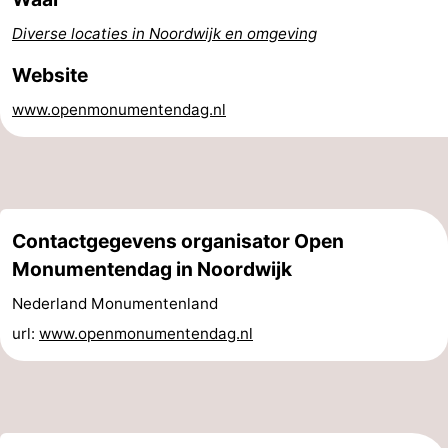
Forum
Diverse locaties in Noordwijk en omgeving
Website
Route
www.openmonumentendag.nl
-
Parkeren
Reisboekenwinkel
Nieuws
Contactgegevens organisator Open
Medische
Monumentendag in Noordwijk
adressen
Regio
Nederland Monumentenland
url:
www.openmonumentendag.nl
Noord-
Holland
-
Natuur
-