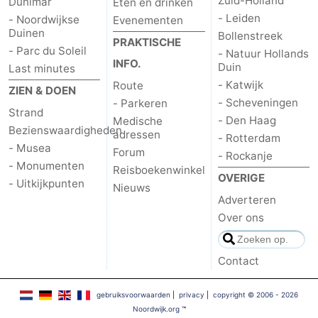
Zuid-Holland
Dunimar
Eten en drinken
- Leiden
- Noordwijkse
Evenementen
Duinen
Bollenstreek
PRAKTISCHE
- Parc du Soleil
- Natuur Hollands
INFO.
Duin
Last minutes
- Katwijk
Route
ZIEN & DOEN
- Scheveningen
- Parkeren
Strand
- Den Haag
Medische
Bezienswaardigheden
adressen
- Rotterdam
- Musea
Forum
- Rockanje
- Monumenten
Reisboekenwinkel
OVERIGE
- Uitkijkpunten
Nieuws
Adverteren
Over ons
Contact
gebruiksvoorwaarden
|
privacy
|
copyright © 2006 - 2026
Noordwijk.org
™