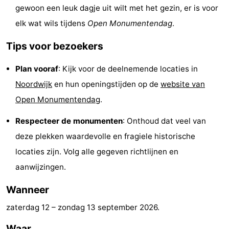
gewoon een leuk dagje uit wilt met het gezin, er is voor
Steden
Sporten
elk wat wils tijdens
Open Monumentendag
.
-
Tips voor bezoekers
Zwembaden
-
Plan vooraf
: Kijk voor de deelnemende locaties in
Fietsen
-
Noordwijk
en hun openingstijden op de
website van
Open Monumentendag
.
Wandelen
-
Respecteer de monumenten
: Onthoud dat veel van
Paardrijden
-
deze plekken waardevolle en fragiele historische
locaties zijn. Volg alle gegeven richtlijnen en
Golfbanen
-
aanwijzingen.
Surfen
Eten
Wanneer
en
Evenementen
zaterdag 12
–
zondag 13 september 2026
.
drinken
Praktisch
Waar