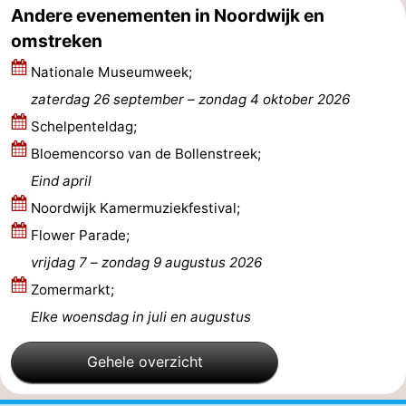
Andere evenementen in Noordwijk en
Schoorlse
Bergen
-
omstreken
Duinen
aan
Bergen
-
Nationale Museumweek;
zaterdag 26 september
–
zondag 4 oktober 2026
Zee
Alkmaar
-
Schelpenteldag;
Egmond
-
Bloemencorso van de Bollenstreek;
Eind april
aan
Noordhollands
-
Noordwijk Kamermuziekfestival;
Zee
duinreservaat
Wijk
-
Flower Parade;
vrijdag 7
–
zondag 9 augustus 2026
aan
Natuur
-
Zomermarkt;
Zee
Zuid-
Amsterdam
-
Elke woensdag in juli en augustus
Kennermerland
Haarlem
-
Gehele overzicht
Zandvoort
Zuid-