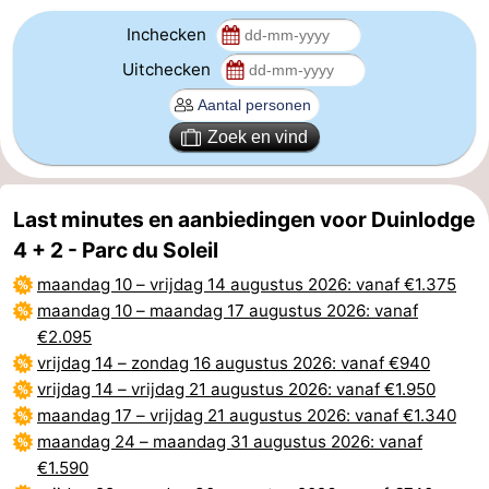
Inchecken
Uitchecken
Zoek en vind
Last minutes en aanbiedingen voor Duinlodge
4 + 2 - Parc du Soleil
maandag 10
–
vrijdag 14 augustus 2026
: vanaf €1.375
maandag 10
–
maandag 17 augustus 2026
: vanaf
€2.095
vrijdag 14
–
zondag 16 augustus 2026
: vanaf €940
vrijdag 14
–
vrijdag 21 augustus 2026
: vanaf €1.950
maandag 17
–
vrijdag 21 augustus 2026
: vanaf €1.340
maandag 24
–
maandag 31 augustus 2026
: vanaf
€1.590