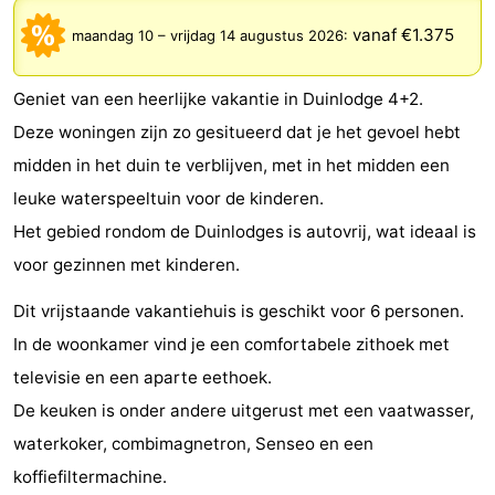
-
vanaf €1.375
maandag 10
–
vrijdag 14 augustus 2026
:
De
-
Geniet van een heerlijke vakantie in Duinlodge 4+2.
Gouden
De
-
Deze woningen zijn zo gesitueerd dat je het gevoel hebt
midden in het duin te verblijven, met in het midden een
Spar
Noordduinen
Duinresort
-
leuke waterspeeltuin voor de kinderen.
Dunimar
Noordwijkse
-
Het gebied rondom de Duinlodges is autovrij, wat ideaal is
voor gezinnen met kinderen.
Duinen
Parc
Last
Dit vrijstaande vakantiehuis is geschikt voor 6 personen.
du
minutes
Strand
In de woonkamer vind je een comfortabele zithoek met
Soleil
Zien
televisie en een aparte eethoek.
De keuken is onder andere uitgerust met een vaatwasser,
&
Bezienswaardigheden
waterkoker, combimagnetron, Senseo en een
doen
-
koffiefiltermachine.