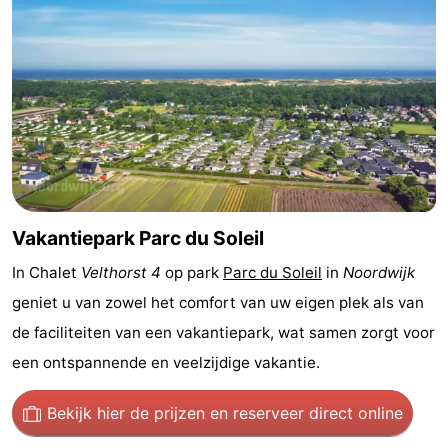
Steden
Sporten
-
Zwembaden
-
Fietsen
-
Wandelen
-
Vakantiepark Parc du Soleil
Paardrijden
-
In Chalet
Velthorst 4
op park
Parc du Soleil
in
Noordwijk
Golfbanen
-
geniet u van zowel het comfort van uw eigen plek als van
de faciliteiten van een vakantiepark, wat samen zorgt voor
Surfen
Eten
een ontspannende en veelzijdige vakantie.
en
Evenementen
Bekijk hier de prijzen
en reserveer direct online
drinken
Praktisch