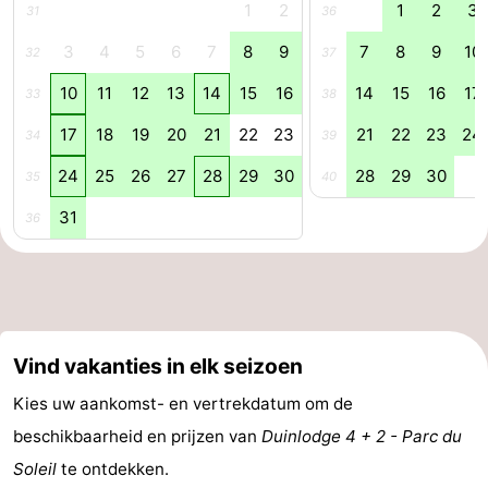
1
2
1
2
3
31
36
Holland
-
3
4
5
6
7
8
9
7
8
9
10
32
37
Leiden
Bollenstreek
10
11
12
13
14
15
16
14
15
16
17
33
38
17
18
19
20
21
22
23
21
22
23
24
-
34
39
24
25
26
27
28
29
30
28
29
30
35
40
Natuur
-
31
36
Hollands
Katwijk
-
Duin
Scheveningen
-
Den
-
Vind vakanties in elk seizoen
Haag
Rotterdam
-
Kies uw aankomst- en vertrekdatum om de
Rockanje
Weer
beschikbaarheid en prijzen van
Duinlodge 4 + 2 - Parc du
Soleil
te ontdekken.
Contact