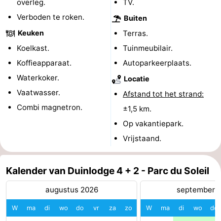
overleg.
TV.
Schoorlse
Bergen
-
Verboden te roken.
Buiten
Keuken
Terras.
Duinen
aan
Bergen
-
Koelkast.
Tuinmeubilair.
Zee
Alkmaar
-
Koffieapparaat.
Autoparkeerplaats.
Waterkoker.
Locatie
Egmond
-
Vaatwasser.
Afstand tot het strand:
aan
Noordhollands
-
Combi magnetron.
±1,5 km.
Op vakantiepark.
Zee
duinreservaat
Wijk
-
Vrijstaand.
aan
Natuur
-
Kalender van Duinlodge 4 + 2 - Parc du Soleil
Zee
Zuid-
Amsterdam
-
augustus 2026
september 
Kennermerland
Haarlem
-
W
ma
di
wo
do
vr
za
zo
W
ma
di
wo
do
Zandvoort
Zuid-