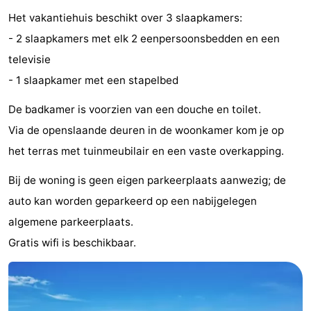
Het vakantiehuis beschikt over 3 slaapkamers:
Musea
-
- 2 slaapkamers met elk 2 eenpersoonsbedden en een
Monumenten
-
televisie
- 1 slaapkamer met een stapelbed
Uitkijkpunten
Attracties
De badkamer is voorzien van een douche en toilet.
-
Via de openslaande deuren in de woonkamer kom je op
Rondvaarten
-
het terras met tuinmeubilair en een vaste overkapping.
Speeltuinen
-
Bij de woning is geen eigen parkeerplaats aanwezig; de
auto kan worden geparkeerd op een nabijgelegen
Binnenspeeltuinen
-
algemene parkeerplaats.
Experiences
Wellness
Gratis wifi is beschikbaar.
centra
Dorpen
&
Natuur