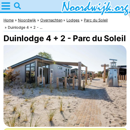
Home
Noordwijk
Home
Noordwijk
Overnachten
Lodges
Parc du Soleil
Duinlodge 4 + 2 - ...
Tips
Duinlodge 4 + 2 - Parc du Soleil
Voor
kinderen
Overnachten
Appartementen
Bed
(&
Campings
breakfasts)
Hotels
Vakantiehuizen