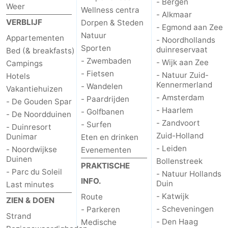
- Bergen
Weer
Wellness centra
- Alkmaar
VERBLIJF
Dorpen & Steden
- Egmond aan Zee
Natuur
Appartementen
- Noordhollands
Sporten
duinreservaat
Bed (& breakfasts)
- Zwembaden
- Wijk aan Zee
Campings
- Fietsen
- Natuur Zuid-
Hotels
Kennermerland
- Wandelen
Vakantiehuizen
- Amsterdam
- Paardrijden
- De Gouden Spar
- Haarlem
- Golfbanen
- De Noordduinen
- Zandvoort
- Surfen
- Duinresort
Zuid-Holland
Dunimar
Eten en drinken
- Leiden
- Noordwijkse
Evenementen
Duinen
Bollenstreek
PRAKTISCHE
- Parc du Soleil
- Natuur Hollands
INFO.
Duin
Last minutes
- Katwijk
Route
ZIEN & DOEN
- Scheveningen
- Parkeren
Strand
- Den Haag
Medische