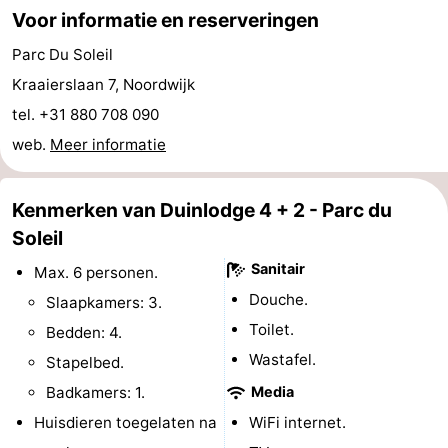
Voor informatie en reserveringen
Forum
Parc Du Soleil
Route
Kraaierslaan 7, Noordwijk
tel. +31 880 708 090
-
web.
Meer informatie
Parkeren
Reisboekenwinkel
Kenmerken van Duinlodge 4 + 2 - Parc du
Nieuws
Soleil
Medische
Sanitair
Max. 6 personen.
Douche.
adressen
Regio
Slaapkamers: 3.
Toilet.
Bedden: 4.
Noord-
Wastafel.
Stapelbed.
Holland
-
Badkamers: 1.
Media
Huisdieren toegelaten na
WiFi internet.
Natuur
-