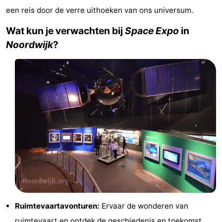
een reis door de verre uithoeken van ons universum.
Musea
-
Wat kun je verwachten bij
Space Expo
in
Monumenten
-
Noordwijk
?
Uitkijkpunten
Attracties
-
Rondvaarten
-
Speeltuinen
-
Binnenspeeltuinen
-
Experiences
Wellness
centra
Dorpen
Ruimtevaartavonturen:
Ervaar de wonderen van
&
Natuur
ruimtevaart en ontdek de geschiedenis en toekomst