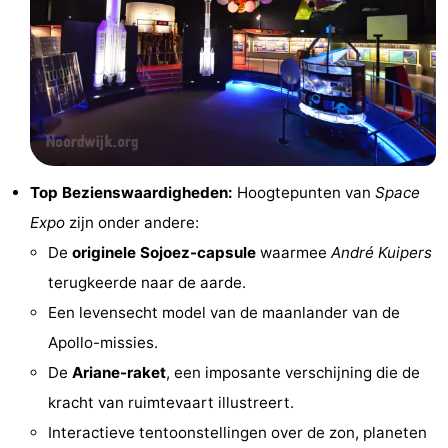
Forum
Route
-
Parkeren
Reisboekenwinkel
Top Bezienswaardigheden:
Hoogtepunten van
Space
Nieuws
Expo
zijn onder andere:
De
originele Sojoez-capsule
waarmee
André Kuipers
Medische
terugkeerde naar de aarde.
adressen
Regio
Een levensecht model van de maanlander van de
Apollo-missies.
Noord-
De
Ariane-raket
, een imposante verschijning die de
Holland
-
kracht van ruimtevaart illustreert.
Interactieve tentoonstellingen over de zon, planeten
Natuur
-