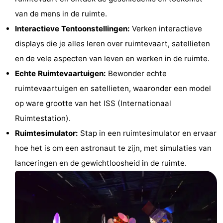
van de mens in de ruimte.
Steden
Sporten
Interactieve Tentoonstellingen:
Verken interactieve
-
displays die je alles leren over ruimtevaart, satellieten
en de vele aspecten van leven en werken in de ruimte.
Zwembaden
-
Echte Ruimtevaartuigen:
Bewonder echte
Fietsen
-
ruimtevaartuigen en satellieten, waaronder een model
op ware grootte van het ISS (Internationaal
Wandelen
-
Ruimtestation).
Paardrijden
-
Ruimtesimulator:
Stap in een ruimtesimulator en ervaar
hoe het is om een astronaut te zijn, met simulaties van
Golfbanen
-
lanceringen en de gewichtloosheid in de ruimte.
Surfen
Eten
en
Evenementen
drinken
Praktisch