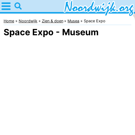
Home
Noordwijk
Home
Noordwijk
Zien & doen
Musea
Space Expo
Space Expo - Museum
Tips
Voor
kinderen
Overnachten
Appartementen
Bed
(&
Campings
breakfasts)
Hotels
Vakantiehuizen