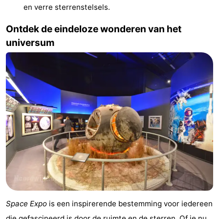
en verre sterrenstelsels.
Schoorlse
Bergen
-
Ontdek de eindeloze wonderen van het
Duinen
aan
Bergen
-
universum
Zee
Alkmaar
-
Egmond
-
aan
Noordhollands
-
Zee
duinreservaat
Wijk
-
aan
Natuur
-
Zee
Zuid-
Amsterdam
-
Kennermerland
Haarlem
-
Space Expo
is een inspirerende bestemming voor iedereen
Zandvoort
Zuid-
die gefascineerd is door de ruimte en de sterren. Of je nu