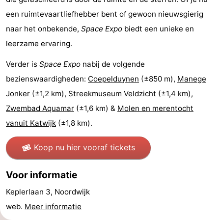
een ruimtevaartliefhebber bent of gewoon nieuwsgierig
Holland
-
naar het onbekende,
Space Expo
biedt een unieke en
Leiden
Bollenstreek
leerzame ervaring.
-
Verder is
Space Expo
nabij de volgende
bezienswaardigheden:
Coepelduynen
(±850 m),
Manege
Natuur
-
Jonker
(±1,2 km),
Streekmuseum Veldzicht
(±1,4 km),
Hollands
Katwijk
-
Zwembad Aquamar
(±1,6 km) &
Molen en merentocht
vanuit Katwijk
(±1,8 km).
Duin
Scheveningen
-
Koop nu hier vooraf tickets
Den
-
Haag
Rotterdam
-
Voor informatie
Keplerlaan 3, Noordwijk
Rockanje
Weer
web.
Meer informatie
Contact