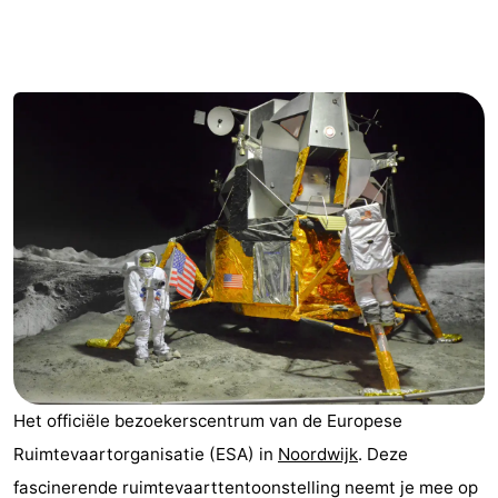
-
De
-
Gouden
De
-
Spar
Noordduinen
Duinresort
-
Dunimar
Noordwijkse
-
Duinen
Parc
Last
du
minutes
Strand
Soleil
Zien
Het officiële bezoekerscentrum van de Europese
&
Bezienswaardigheden
Ruimtevaartorganisatie (ESA) in
Noordwijk
. Deze
doen
-
fascinerende ruimtevaarttentoonstelling neemt je mee op