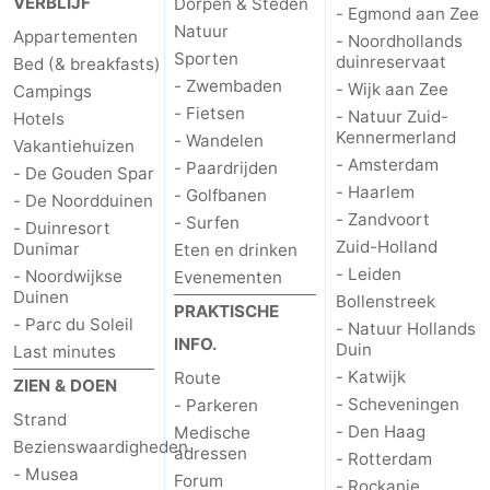
VERBLIJF
Dorpen & Steden
- Egmond aan Zee
Natuur
Appartementen
- Noordhollands
Sporten
duinreservaat
Bed (& breakfasts)
- Zwembaden
- Wijk aan Zee
Campings
- Fietsen
- Natuur Zuid-
Hotels
Kennermerland
- Wandelen
Vakantiehuizen
- Amsterdam
- Paardrijden
- De Gouden Spar
- Haarlem
- Golfbanen
- De Noordduinen
- Zandvoort
- Surfen
- Duinresort
Zuid-Holland
Dunimar
Eten en drinken
- Leiden
- Noordwijkse
Evenementen
Duinen
Bollenstreek
PRAKTISCHE
- Parc du Soleil
- Natuur Hollands
INFO.
Duin
Last minutes
- Katwijk
Route
ZIEN & DOEN
- Scheveningen
- Parkeren
Strand
- Den Haag
Medische
Bezienswaardigheden
adressen
- Rotterdam
- Musea
Forum
- Rockanje