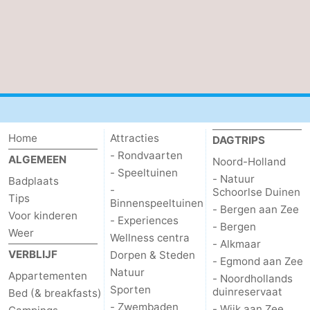
Home
Attracties
DAGTRIPS
- Rondvaarten
ALGEMEEN
Noord-Holland
- Speeltuinen
- Natuur
Badplaats
-
Schoorlse Duinen
Tips
Binnenspeeltuinen
- Bergen aan Zee
Voor kinderen
- Experiences
- Bergen
Weer
Wellness centra
- Alkmaar
VERBLIJF
Dorpen & Steden
- Egmond aan Zee
Natuur
Appartementen
- Noordhollands
Sporten
duinreservaat
Bed (& breakfasts)
- Zwembaden
- Wijk aan Zee