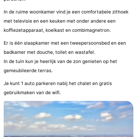
Musea
-
In de ruime woonkamer vind je een comfortabele zithoek
met televisie en een keuken met onder andere een
Monumenten
-
koffiezetapparaat, koelkast en combimagnetron.
Uitkijkpunten
Attracties
Er is één slaapkamer met een tweepersoonsbed en een
-
badkamer met douche, toilet en wastafel.
In de tuin kun je heerlijk van de zon genieten op het
Rondvaarten
-
gemeubileerde terras.
Speeltuinen
-
Je kunt 1 auto parkeren nabij het chalet en gratis
Binnenspeeltuinen
-
gebruikmaken van de wifi.
Experiences
Wellness
centra
Dorpen
&
Natuur