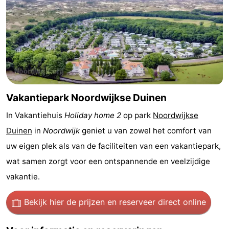
Steden
Sporten
-
Zwembaden
-
Fietsen
-
Vakantiepark Noordwijkse Duinen
Wandelen
-
In Vakantiehuis
Holiday home 2
op park
Noordwijkse
Paardrijden
-
Duinen
in
Noordwijk
geniet u van zowel het comfort van
uw eigen plek als van de faciliteiten van een vakantiepark,
Golfbanen
-
wat samen zorgt voor een ontspannende en veelzijdige
Surfen
Eten
vakantie.
en
Evenementen
Bekijk hier de prijzen
en reserveer direct online
drinken
Praktisch