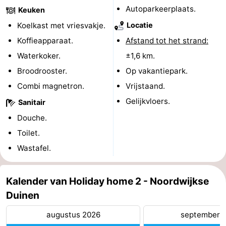
Autoparkeerplaats.
Keuken
Schoorlse
Bergen
-
Koelkast met vriesvakje.
Locatie
Duinen
aan
Bergen
-
Koffieapparaat.
Afstand tot het strand:
Waterkoker.
±1,6 km.
Zee
Alkmaar
-
Broodrooster.
Op vakantiepark.
Egmond
-
Combi magnetron.
Vrijstaand.
Gelijkvloers.
Sanitair
aan
Noordhollands
-
Douche.
Zee
duinreservaat
Wijk
-
Toilet.
Wastafel.
aan
Natuur
-
Zee
Zuid-
Amsterdam
-
Kalender van Holiday home 2 - Noordwijkse
Duinen
Kennermerland
Haarlem
-
augustus 2026
september 
Zandvoort
Zuid-