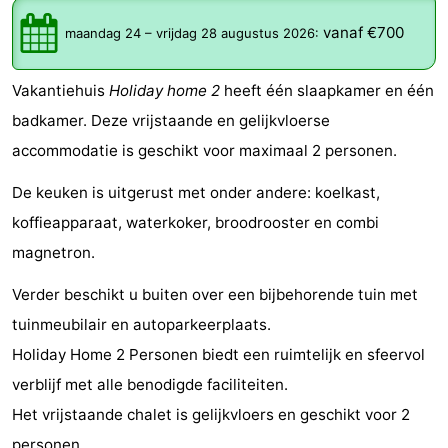
-
vanaf €700
maandag 24
–
vrijdag 28 augustus 2026
:
De
-
Vakantiehuis
Holiday home 2
heeft één slaapkamer en één
Gouden
De
-
badkamer. Deze vrijstaande en gelijkvloerse
accommodatie is geschikt voor maximaal 2 personen.
Spar
Noordduinen
Duinresort
-
De keuken is uitgerust met onder andere: koelkast,
Dunimar
Noordwijkse
-
koffieapparaat, waterkoker, broodrooster en combi
Duinen
Parc
Last
magnetron.
Verder beschikt u buiten over een bijbehorende tuin met
du
minutes
Strand
tuinmeubilair en autoparkeerplaats.
Soleil
Zien
Holiday Home 2 Personen biedt een ruimtelijk en sfeervol
verblijf met alle benodigde faciliteiten.
&
Bezienswaardigheden
Het vrijstaande chalet is gelijkvloers en geschikt voor 2
doen
-
personen.