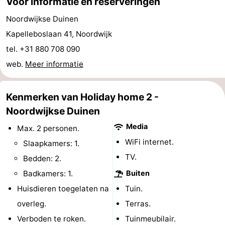
Voor informatie en reserveringen
Forum
Noordwijkse Duinen
Kapelleboslaan 41, Noordwijk
Route
tel. +31 880 708 090
-
web.
Meer informatie
Parkeren
Reisboekenwinkel
Kenmerken van Holiday home 2 -
Nieuws
Noordwijkse Duinen
Media
Max. 2 personen.
Medische
WiFi internet.
Slaapkamers: 1.
adressen
Regio
TV.
Bedden: 2.
Badkamers: 1.
Buiten
Noord-
Huisdieren toegelaten na
Tuin.
Holland
-
overleg.
Terras.
Verboden te roken.
Tuinmeubilair.
Natuur
-