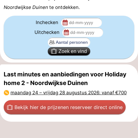
Noordwijkse Duinen
te ontdekken.
Inchecken
Uitchecken
Zoek en vind
Last minutes en aanbiedingen voor Holiday
home 2 - Noordwijkse Duinen
maandag 24
–
vrijdag 28 augustus 2026
: vanaf €700
Bekijk hier de prijzen
en reserveer direct online