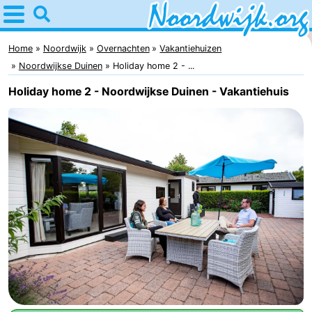
Home
Noordwijk
Home
Noordwijk
Overnachten
Vakantiehuizen
Noordwijkse Duinen
Holiday home 2 - ...
Tips
Holiday home 2 - Noordwijkse Duinen - Vakantiehuis
Voor
kinderen
Overnachten
Appartementen
Bed
(&
Campings
breakfasts)
Hotels
Vakantiehuizen