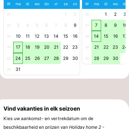
W
ma
di
wo
do
vr
za
zo
W
ma
di
wo
do
Holland
-
1
2
1
2
3
31
36
Leiden
Bollenstreek
3
4
5
6
7
8
9
7
8
9
10
32
37
-
10
11
12
13
14
15
16
14
15
16
17
33
38
17
18
19
20
21
22
23
21
22
23
24
34
39
Natuur
-
24
25
26
27
28
29
30
28
29
30
35
40
Hollands
Katwijk
-
31
36
Duin
Scheveningen
-
Den
-
Haag
Rotterdam
-
Vind vakanties in elk seizoen
Rockanje
Weer
Kies uw aankomst- en vertrekdatum om de
Contact
beschikbaarheid en prijzen van
Holiday home 2 -