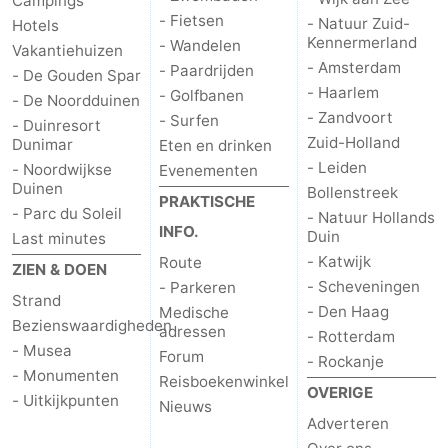
Campings
- Fietsen
- Natuur Zuid-
Hotels
Kennermerland
- Wandelen
Vakantiehuizen
- Amsterdam
- Paardrijden
- De Gouden Spar
- Haarlem
- Golfbanen
- De Noordduinen
- Zandvoort
- Surfen
- Duinresort
Zuid-Holland
Dunimar
Eten en drinken
- Leiden
- Noordwijkse
Evenementen
Duinen
Bollenstreek
PRAKTISCHE
- Parc du Soleil
- Natuur Hollands
INFO.
Duin
Last minutes
- Katwijk
Route
ZIEN & DOEN
- Scheveningen
- Parkeren
Strand
- Den Haag
Medische
Bezienswaardigheden
adressen
- Rotterdam
- Musea
Forum
- Rockanje
- Monumenten
Reisboekenwinkel
OVERIGE
- Uitkijkpunten
Nieuws
Adverteren