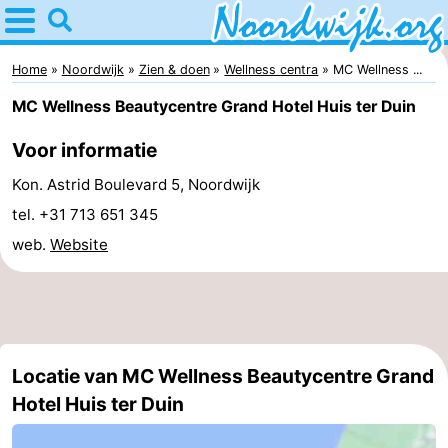
Home
Noordwijk
Home
Noordwijk
Zien & doen
Wellness centra
MC Wellness ...
MC Wellness Beautycentre Grand Hotel Huis ter Duin
Tips
Voor informatie
Voor
Kon. Astrid Boulevard 5, Noordwijk
kinderen
Overnachten
tel. +31 713 651 345
web.
Website
Appartementen
Bed
(&
Campings
Locatie van MC Wellness Beautycentre Grand
breakfasts)
Hotels
Hotel Huis ter Duin
Vakantiehuizen