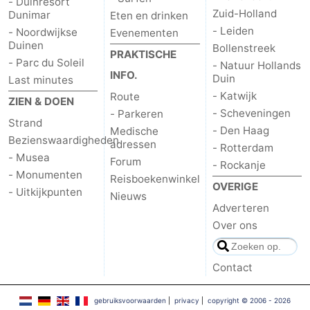
- Duinresort
Zuid-Holland
Dunimar
Eten en drinken
Forum
- Leiden
- Noordwijkse
Evenementen
Duinen
Bollenstreek
Route
PRAKTISCHE
- Parc du Soleil
- Natuur Hollands
INFO.
Duin
Last minutes
-
- Katwijk
Route
ZIEN & DOEN
- Scheveningen
- Parkeren
Parkeren
Reisboekenwinkel
Strand
- Den Haag
Medische
Bezienswaardigheden
adressen
Nieuws
- Rotterdam
- Musea
Forum
- Rockanje
- Monumenten
Medische
Reisboekenwinkel
OVERIGE
- Uitkijkpunten
Nieuws
adressen
Regio
Adverteren
Over ons
Noord-
Contact
Holland
-
Natuur
-
gebruiksvoorwaarden
|
privacy
|
copyright © 2006 - 2026