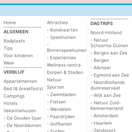
Steden
Sporten
-
Home
Attracties
DAGTRIPS
- Rondvaarten
ALGEMEEN
Noord-Holland
Zwembaden
-
- Speeltuinen
- Natuur
Badplaats
-
Schoorlse Duinen
Tips
Fietsen
-
Binnenspeeltuinen
- Bergen aan Zee
Voor kinderen
- Experiences
- Bergen
Wandelen
-
Weer
Wellness centra
- Alkmaar
VERBLIJF
Dorpen & Steden
Paardrijden
-
- Egmond aan Zee
Natuur
Appartementen
- Noordhollands
Sporten
Golfbanen
-
duinreservaat
Bed (& breakfasts)
- Zwembaden
- Wijk aan Zee
Campings
Surfen
Eten
- Fietsen
- Natuur Zuid-
Hotels
Kennermerland
- Wandelen
Vakantiehuizen
en
Evenementen
- Amsterdam
- Paardrijden
- De Gouden Spar
- Haarlem
- Golfbanen
- De Noordduinen
drinken
Praktisch
- Zandvoort
- Surfen