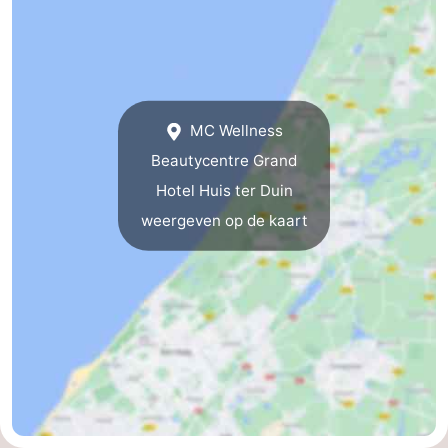
-
De
-
Gouden
De
-
MC Wellness
Spar
Noordduinen
Duinresort
-
Beautycentre Grand
Hotel Huis ter Duin
Dunimar
Noordwijkse
-
weergeven op de kaart
Duinen
Parc
Last
du
minutes
Strand
Soleil
Zien
&
Bezienswaardigheden
doen
-