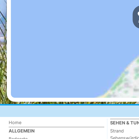
Home
SEHEN & TU
Strand
ALLGEMEIN
Sehenswürdig
Badeorte