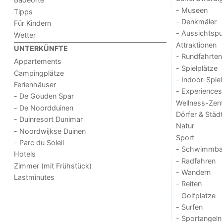
- Museen
Tipps
- Denkmäler
Für Kindern
- Aussichtsp
Wetter
Attraktionen
UNTERKÜNFTE
- Rundfahrten
Appartements
- Spielplätze
Campingplätze
- Indoor-Spie
Ferienhäuser
- Experiences
- De Gouden Spar
Wellness-Zen
- De Noordduinen
Dörfer & Städ
- Duinresort Dunimar
Natur
- Noordwijkse Duinen
Sport
- Parc du Soleil
- Schwimmba
Hotels
- Radfahren
Zimmer (mit Frühstück)
- Wandern
Lastminutes
- Reiten
- Golfplatze
- Surfen
- Sportangeln