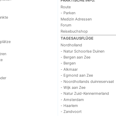
PRAKTISCHE INFO.
Route
- Parken
unkte
Medizin Adressen
Forum
Reisebuchshop
TAGESAUSFLÜGE
lplätze
Nordholland
- Natur Schoorlse Duinen
tren
- Bergen aan Zee
te
- Bergen
- Alkmaar
- Egmond aan Zee
der
- Noordhollands duinreservaat
- Wijk aan Zee
- Natur Zuid-Kennermerland
- Amsterdam
- Haarlem
- Zandvoort