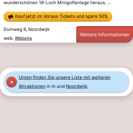
wunderschönen 18-Loch Minigolfanlage heraus. ...
Denkmäler
-
Kauf jetzt im Voraus Tickets
und spare 50%
Aussichtspunkte
Attraktionen
Duinweg 6, Noordwijk
Weitere Informationen
-
web.
Website
Rundfahrten
-
Spielplätze
-
Indoor-
-
Unten finden Sie unsere Liste mit weiteren
»
Attraktionen
in in und
Noordwijk
.
Spielplätze
Experiences
Wellness-
Zentren
Dörfer
&
Natur
Städte
Sport