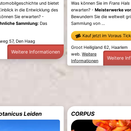
utomobilgeschichte und bietet
Was können Sie im
Frans Hal
Einblick in die Entwicklung des
erwarten? -
Meisterwerke vo
können Sie erwarten? -
Bewundern Sie die weltweit gr
nliche Sammlung:
Das
Sammlung von ...
Kauf jetzt im Voraus Tic
tweg 57, Den Haag
Groot Heiligland 62, Haarlem
Weitere Informationen
web.
Weitere
Weitere In
Informationen
otanicus Leiden
CORPUS