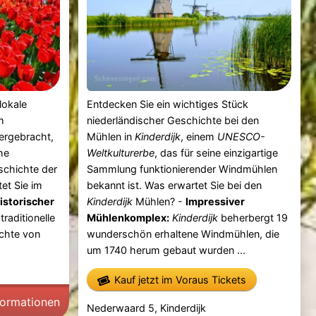
 lokale
Entdecken Sie ein wichtiges Stück
m
niederländischer Geschichte bei den
ergebracht,
Mühlen in
Kinderdijk
, einem
UNESCO-
he
Weltkulturerbe
, das für seine einzigartige
schichte der
Sammlung funktionierender Windmühlen
et Sie im
bekannt ist. Was erwartet Sie bei den
istorischer
Kinderdijk
Mühlen? -
Impressiver
raditionelle
Mühlenkomplex:
Kinderdijk
beherbergt 19
chte von
wunderschön erhaltene Windmühlen, die
um 1740 herum gebaut wurden ...
Kauf jetzt im Voraus Tickets
formationen
Nederwaard 5, Kinderdijk