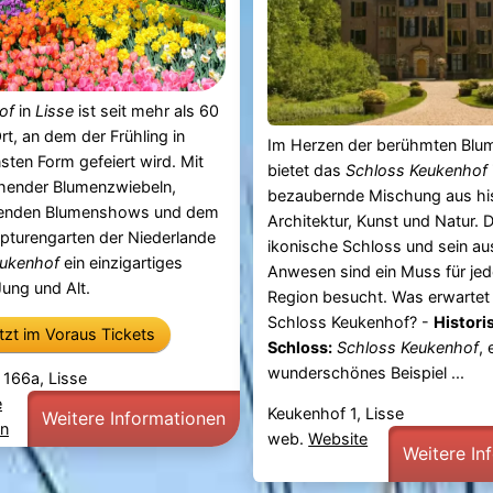
of
in
Lisse
ist seit mehr als 60
rt, an dem der Frühling in
Im Herzen der berühmten Blum
sten Form gefeiert wird. Mit
bietet das
Schloss Keukenhof
ühender Blumenzwiebeln,
bezaubernde Mischung aus his
enden Blumenshows und dem
Architektur, Kunst und Natur. 
pturengarten der Niederlande
ikonische Schloss und sein a
ukenhof
ein einzigartiges
Anwesen sind ein Muss für jed
Jung und Alt.
Region besucht. Was erwartet 
Schloss Keukenhof? -
Histori
etzt im Voraus Tickets
Schloss:
Schloss Keukenhof
, 
wunderschönes Beispiel ...
 166a, Lisse
e
Keukenhof 1, Lisse
Weitere Informationen
en
web.
Website
Weitere In