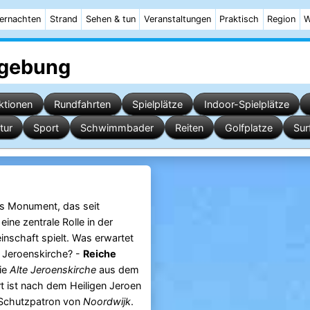
ernachten
Strand
Sehen & tun
Veranstaltungen
Praktisch
Region
W
gebung
ktionen
Rundfahrten
Spielplätze
Indoor-Spielplätze
tur
Sport
Schwimmbader
Reiten
Golfplatze
Sur
es Monument, das seit
ine zentrale Rolle in der
inschaft spielt. Was erwartet
n Jeroenskirche? -
Reiche
ie
Alte Jeroenskirche
aus dem
t ist nach dem Heiligen Jeroen
Schutzpatron von
Noordwijk
.