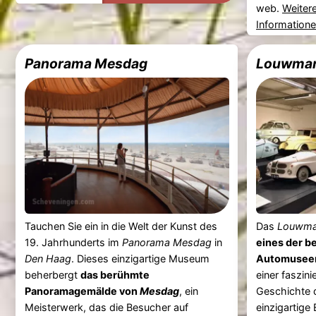
web.
Weiter
Information
Panorama Mesdag
Louwma
Tauchen Sie ein in die Welt der Kunst des
Das
Louwma
19. Jahrhunderts im
Panorama Mesdag
in
eines der b
Den Haag
. Dieses einzigartige Museum
Automuseen
beherbergt
das berühmte
einer faszin
Panoramagemälde von
Mesdag
, ein
Geschichte d
Meisterwerk, das die Besucher auf
einzigartige