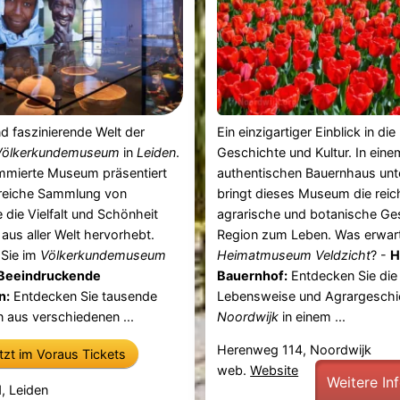
nd faszinierende Welt der
Ein einzigartiger Einblick in die
Völkerkundemuseum
in
Leiden
.
Geschichte und Kultur. In eine
mmierte Museum präsentiert
authentischen Bauernhaus unt
reiche Sammlung von
bringt dieses Museum die reic
e die Vielfalt und Schönheit
agrarische und botanische Ge
 aus aller Welt hervorhebt.
Region zum Leben. Was erwart
Sie im
Völkerkundemuseum
Heimatmuseum Veldzicht
? -
H
Beeindruckende
Bauernhof:
Entdecken Sie die t
n:
Entdecken Sie tausende
Lebensweise und Agrargeschi
 aus verschiedenen ...
Noordwijk
in einem ...
Herenweg 114, Noordwijk
etzt im Voraus Tickets
web.
Website
Weitere In
1, Leiden