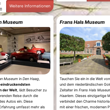
e
Weitere Informationen
en
n Museum
Frans Hals Museum
n Museum
in
Den Haag
,
Tauchen Sie ein in die Welt vo
eeindruckendsten
und dem niederländischen Go
 der Welt
, lädt Besucher zu
Zeitalter im
Frans Hals Museu
ierenden Reise durch die
Haarlem
. Dieses einzigartige
es Autos ein. Diese
verbindet den Charme historis
 Erfahrung umfasst mehr als
mit einer frischen, modernen P