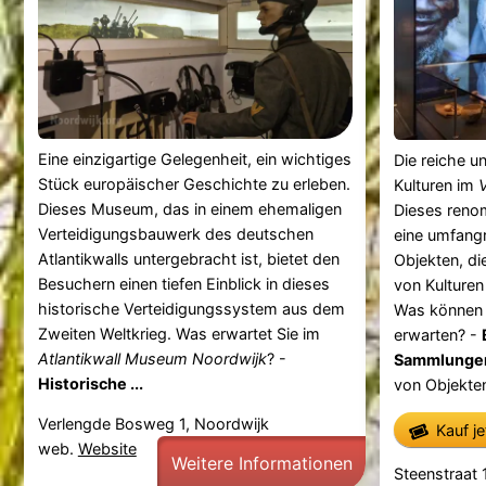
Eine einzigartige Gelegenheit, ein wichtiges
Die reiche u
Stück europäischer Geschichte zu erleben.
Kulturen im
Dieses Museum, das in einem ehemaligen
Dieses reno
Verteidigungsbauwerk des deutschen
eine umfang
Atlantikwalls untergebracht ist, bietet den
Objekten, di
Besuchern einen tiefen Einblick in dieses
von Kulturen
historische Verteidigungssystem aus dem
Was können 
Zweiten Weltkrieg. Was erwartet Sie im
erwarten? -
Atlantikwall Museum Noordwijk
? -
Sammlunge
Historische ...
von Objekten
Verlengde Bosweg 1, Noordwijk
Kauf j
web.
Website
Weitere Informationen
Steenstraat 