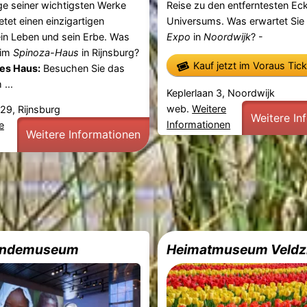
ge seiner wichtigsten Werke
Reise zu den entferntesten Ec
etet einen einzigartigen
Universums. Was erwartet Sie
sein Leben und sein Erbe. Was
Expo
in
Noordwijk
? -
 im
Spinoza-Haus
in Rijnsburg?
Kauf jetzt im Voraus Tic
es Haus:
Besuchen Sie das
...
Keplerlaan 3, Noordwijk
web.
Weitere
29, Rijnsburg
Weitere In
Informationen
e
Weitere Informationen
undemuseum
Heimatmuseum Veldz