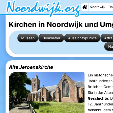
Noordwijk
Üb
Kirchen in Noordwijk
und Um
Museen
Denkmäler
Aussichtspunkte
Attra
Na
Alte Jeroenskirche
Ein historisch
Jahrhunderten e
örtlichen Geme
Sie in der Alte
Geschichte:
D
12. Jahrhunder
benannt, dem 