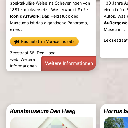
spektakuläre Weise ins
Scheveningen
von
130 Jahre A
1881 zurückversetzt. Was erwartet Sie? -
einen tiefen 
Iconic Artwork:
Das Herzstück des
Autos. Was 
Museums ist das gigantische Panorama,
Außergewöh
eines ...
Museum ...
Leidsestraa
Kauf jetzt im Voraus Tickets
Zeestraat 65, Den Haag
web.
Weitere
Weitere Informationen
Informationen
Kunstmuseum Den Haag
Hortus b