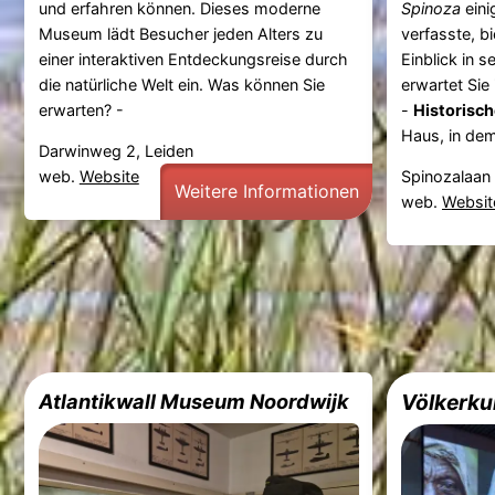
und erfahren können. Dieses moderne
Spinoza
eini
Museum lädt Besucher jeden Alters zu
verfasste, bi
einer interaktiven Entdeckungsreise durch
Einblick in 
die natürliche Welt ein. Was können Sie
erwartet Sie
erwarten? -
-
Historisch
Haus, in dem 
Darwinweg 2, Leiden
web.
Website
Spinozalaan 
Weitere Informationen
web.
Websit
Atlantikwall Museum Noordwijk
Völkerk