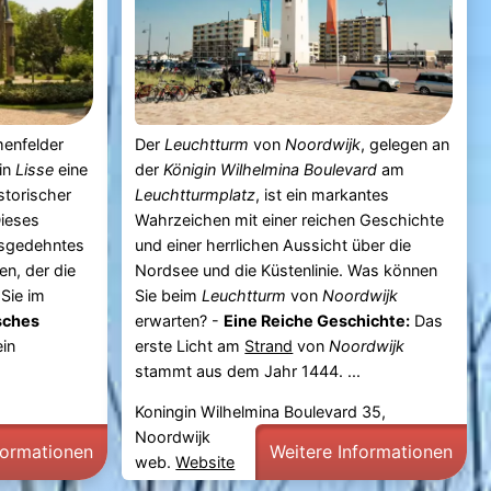
enfelder
Der
Leuchtturm
von
Noordwijk
, gelegen an
in
Lisse
eine
der
Königin Wilhelmina Boulevard
am
torischer
Leuchtturmplatz
, ist ein markantes
Dieses
Wahrzeichen mit einer reichen Geschichte
usgedehntes
und einer herrlichen Aussicht über die
en, der die
Nordsee und die Küstenlinie. Was können
Sie im
Sie beim
Leuchtturm
von
Noordwijk
sches
erwarten? -
Eine Reiche Geschichte:
Das
ein
erste Licht am
Strand
von
Noordwijk
stammt aus dem Jahr 1444. ...
Koningin Wilhelmina Boulevard 35,
Noordwijk
formationen
Weitere Informationen
web.
Website