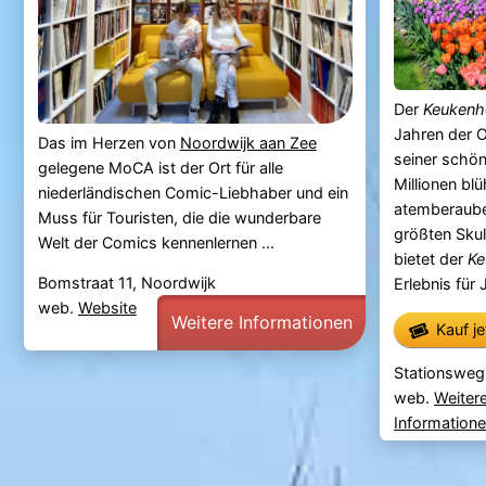
Der
Keukenh
Jahren der O
Das im Herzen von
Noordwijk aan Zee
seiner schön
gelegene MoCA ist der Ort für alle
Millionen bl
niederländischen Comic-Liebhaber und ein
atemberaub
Muss für Touristen, die die wunderbare
größten Skul
Welt der Comics kennenlernen ...
bietet der
Ke
Bomstraat 11, Noordwijk
Erlebnis für 
web.
Website
Weitere Informationen
Kauf j
Stationsweg
web.
Weiter
Information