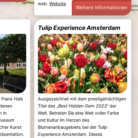
web.
Website
Weitere Informationen
Tulip Experience Amsterdam
n
Frans Hals
Ausgezeichnet mit dem prestigeträchtigen
ldenen
Titel des
„Best Hidden Gem 2023“
der
m
in
Welt. Betreten Sie eine Welt voller Farbe
 Museum
und Kultur im Herzen des
cher Kunst
Blumenanbaugebiets bei der
Tulip
räsentation.
Experience Amsterdam
. Dieses