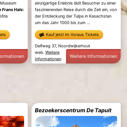
s Museum
einzigartige Erlebnis lädt Besucher zu einer
n
Frans Hals
:
faszinierenden Reise durch die Zeit ein, von
ößte
der Entdeckung der Tulpe in Kasachstan
um das Jahr 1000 bis zum ...
kets
Kauf jetzt im Voraus Tickets
Delfweg 37, Noordwijkerhout
web.
Weitere
formationen
Weitere Informationen
Informationen
Bezoekerscentrum De Tapuit