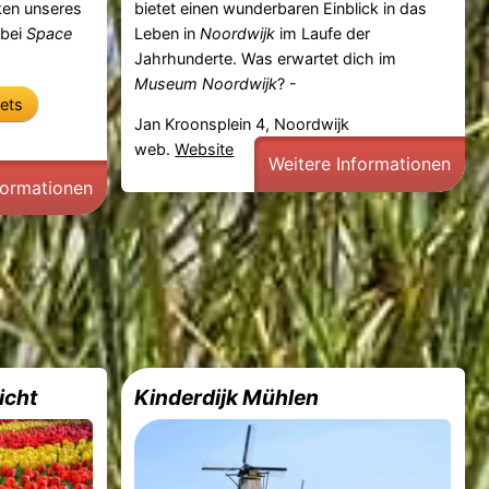
ken unseres
bietet einen wunderbaren Einblick in das
 bei
Space
Leben in
Noordwijk
im Laufe der
Jahrhunderte. Was erwartet dich im
Museum Noordwijk
? -
kets
Jan Kroonsplein 4, Noordwijk
web.
Website
Weitere Informationen
formationen
icht
Kinderdijk Mühlen