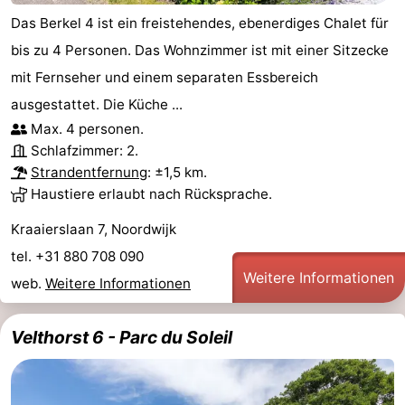
Das Berkel 4 ist ein freistehendes, ebenerdiges Chalet für
Duinen
aan
Bergen
-
bis zu 4 Personen. Das Wohnzimmer ist mit einer Sitzecke
Zee
Alkmaar
-
mit Fernseher und einem separaten Essbereich
ausgestattet. Die Küche ...
Egmond
-
Max. 4 personen.
Schlafzimmer: 2.
aan
Noordhollands
-
Strandentfernung
: ±1,5 km.
Zee
duinreservaat
Wijk
-
Haustiere erlaubt nach Rücksprache.
Kraaierslaan 7, Noordwijk
aan
Natur
-
tel. +31 880 708 090
Zee
Zuid-
Amsterdam
-
Weitere Informationen
web.
Weitere Informationen
Kennermerland
Haarlem
-
Velthorst 6 - Parc du Soleil
Zandvoort
Südholland
-