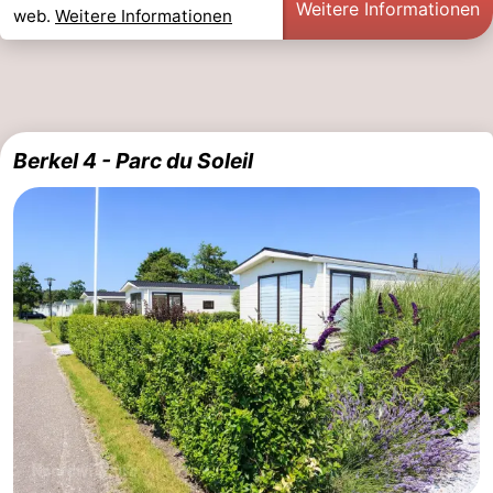
Weitere Informationen
web.
Weitere Informationen
Forum
Route
-
Berkel 4 - Parc du Soleil
Parken
Reisebuchshop
Medizin
Adressen
Region
Nordholland
-
Natur
-
Schoorlse
Bergen
-