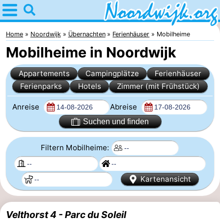
Home
Noordwijk
Home
Noordwijk
Übernachten
Ferienhäuser
Mobilheime
Mobilheime in Noordwijk
Tipps
Appartements
Campingplätze
Ferienhäuser
Für
Ferienparks
Hotels
Zimmer (mit Frühstück)
Kindern
Übernachten
Anreise
Abreise
Appartements
Suchen und finden
Campingplätze
Filtern Mobilheime:
Ferienhäuser
Kartenansicht
-
De
-
Velthorst 4 - Parc du Soleil