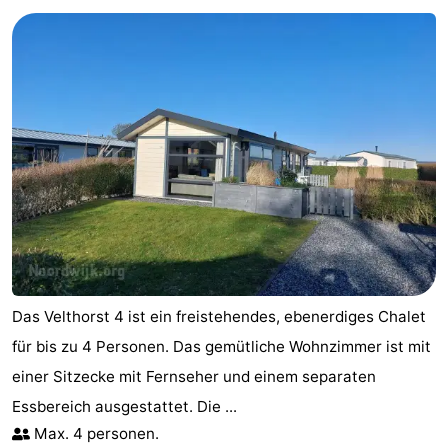
Gouden
De
-
Spar
Noordduinen
Duinresort
-
Dunimar
Noordwijkse
-
Duinen
Parc
Hotels
du
Zimmer
Soleil
(mit
Lastminutes
Frühstück)
Strand
Das Velthorst 4 ist ein freistehendes, ebenerdiges Chalet
Sehen
für bis zu 4 Personen. Das gemütliche Wohnzimmer ist mit
einer Sitzecke mit Fernseher und einem separaten
&
-
Essbereich ausgestattet. Die ...
tun
Museen
-
Max. 4 personen.