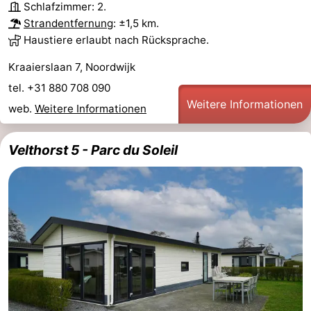
Schlafzimmer: 2.
Denkmäler
-
Strandentfernung
: ±1,5 km.
Haustiere erlaubt nach Rücksprache.
Aussichtspunkte
Attraktionen
Kraaierslaan 7, Noordwijk
-
tel. +31 880 708 090
Weitere Informationen
web.
Weitere Informationen
Rundfahrten
-
Spielplätze
-
Velthorst 5 - Parc du Soleil
Indoor-
-
Spielplätze
Experiences
Wellness-
Zentren
Dörfer
&
Natur
Städte
Sport