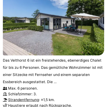
Leiden
Bollenstreek
-
Natur
-
Hollands
Katwijk
-
Duin
Scheveningen
-
Das Velthorst 6 ist ein freistehendes, ebenerdiges Chalet
Den
-
für bis zu 6 Personen. Das gemütliche Wohnzimmer ist mit
Haag
Rotterdam
-
einer Sitzecke mit Fernseher und einem separaten
Essbereich ausgestattet. Die ...
Rockanje
Wetter
Max. 6 personen.
Schlafzimmer: 3.
Kontakt
Strandentfernung
: ±1,5 km.
Haustiere erlaubt nach Rücksprache.