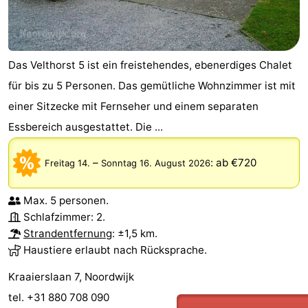
-
Schwimmbader
-
Das Velthorst 5 ist ein freistehendes, ebenerdiges Chalet
Radfahren
-
für bis zu 5 Personen. Das gemütliche Wohnzimmer ist mit
einer Sitzecke mit Fernseher und einem separaten
Wandern
-
Essbereich ausgestattet. Die ...
Reiten
-
–
:
ab €720
Freitag 14.
Sonntag 16. August 2026
Golfplatze
-
Max. 5 personen.
Surfen
-
Schlafzimmer: 2.
Strandentfernung
: ±1,5 km.
Sportangeln
Essen
Haustiere erlaubt nach Rücksprache.
und
Veranstaltungen
Kraaierslaan 7, Noordwijk
tel. +31 880 708 090
trinken
Praktisch