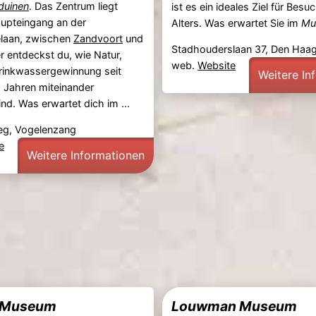
duinen
. Das Zentrum liegt
ist es ein ideales Ziel für Besu
aupteingang an der
Alters. Was erwartet Sie im
Mu
laan, zwischen
Zandvoort
und
Stadhouderslaan 37, Den Haa
er entdeckst du, wie Natur,
web.
Website
rinkwassergewinnung seit
Weitere In
 Jahren miteinander
nd. Was erwartet dich im ...
weg, Vogelenzang
e
Weitere Informationen
s Museum
Louwman Museum