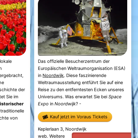
 lokale
Das offizielle Besucherzentrum der
m
Europäischen Weltraumorganisation (ESA)
ergebracht,
in
Noordwijk
. Diese faszinierende
he
Weltraumausstellung entführt Sie auf eine
schichte der
Reise zu den entferntesten Ecken unseres
et Sie im
Universums. Was erwartet Sie bei
Space
istorischer
Expo
in
Noordwijk
? -
raditionelle
Kauf jetzt im Voraus Tickets
chte von
Keplerlaan 3, Noordwijk
web.
Weitere