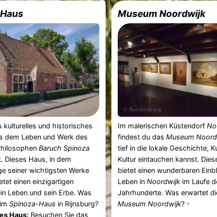
-Haus
Museum Noordwijk
s kulturelles und historisches
Im malerischen Küstendorf
No
s dem Leben und Werk des
findest du das
Museum Noord
Philosophen
Baruch Spinoza
tief in die lokale Geschichte, 
. Dieses Haus, in dem
Kultur eintauchen kannst. Di
ge seiner wichtigsten Werke
bietet einen wunderbaren Einbl
etet einen einzigartigen
Leben in
Noordwijk
im Laufe d
sein Leben und sein Erbe. Was
Jahrhunderte. Was erwartet di
 im
Spinoza-Haus
in Rijnsburg?
Museum Noordwijk
? -
es Haus:
Besuchen Sie das