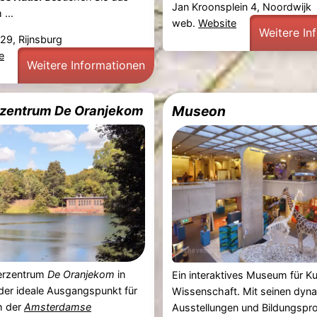
Jan Kroonsplein 4, Noordwijk
...
web.
Website
Weitere In
29, Rijnsburg
e
Weitere Informationen
zentrum De Oranjekom
Museon
erzentrum
De Oranjekom
in
Ein interaktives Museum für Ku
 der ideale Ausgangspunkt für
Wissenschaft. Mit seinen dyn
h der
Amsterdamse
Ausstellungen und Bildungsp