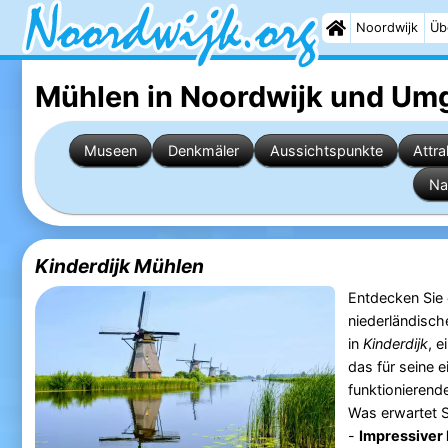
Noordwijk
Üb
Mühlen in Noordwijk
und Um
Museen
Denkmäler
Aussichtspunkte
Attra
Na
Kinderdijk Mühlen
Entdecken Sie 
niederländisch
in
Kinderdijk
, 
das für seine 
funktionierend
Was erwartet S
-
Impressiver