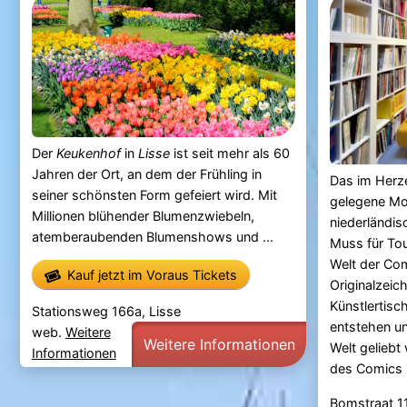
Der
Keukenhof
in
Lisse
ist seit mehr als 60
Jahren der Ort, an dem der Frühling in
Das im Herz
seiner schönsten Form gefeiert wird. Mit
gelegene MoC
Millionen blühender Blumenzwiebeln,
niederländi
atemberaubenden Blumenshows und ...
Muss für Tou
Welt der Co
Kauf jetzt im Voraus Tickets
Originalzeic
Künstlertisc
Stationsweg 166a, Lisse
entstehen u
web.
Weitere
Weitere Informationen
Welt geliebt
Informationen
des Comics E
Bomstraat 1