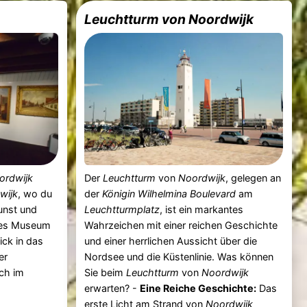
Leuchtturm von Noordwijk
ordwijk
Der
Leuchtturm
von
Noordwijk
, gelegen an
wijk
, wo du
der
Königin Wilhelmina Boulevard
am
Kunst und
Leuchtturmplatz
, ist ein markantes
eses Museum
Wahrzeichen mit einer reichen Geschichte
ick in das
und einer herrlichen Aussicht über die
er
Nordsee und die Küstenlinie. Was können
ch im
Sie beim
Leuchtturm
von
Noordwijk
erwarten? -
Eine Reiche Geschichte:
Das
erste Licht am
Strand
von
Noordwijk