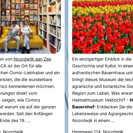
en von
Noordwijk aan Zee
Ein einzigartiger Einblick in die
A ist der Ort für alle
Geschichte und Kultur. In eine
schen Comic-Liebhaber und ein
authentischen Bauernhaus unt
risten, die die wunderbare
bringt dieses Museum die reic
mics kennenlernen möchten.
agrarische und botanische Ge
hnungen direkt vom
Region zum Leben. Was erwart
h zeigen, wie Comics
Heimatmuseum Veldzicht
? -
H
nd warum sie auf der ganzen
Bauernhof:
Entdecken Sie die t
 werden. Seit den Anfängen
Lebensweise und Agrargeschi
nde des 19. ...
Noordwijk
in einem ...
1, Noordwijk
Herenweg 114, Noordwijk