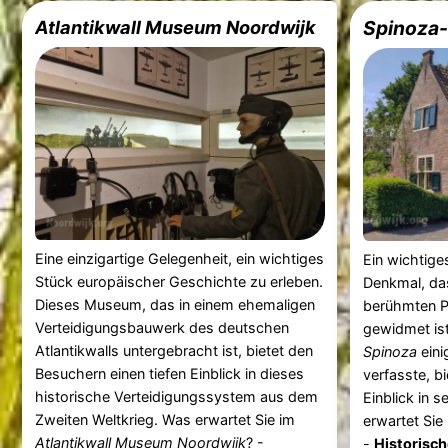
Atlantikwall Museum Noordwijk
Spinoza
Eine einzigartige Gelegenheit, ein wichtiges
Ein wichtige
Stück europäischer Geschichte zu erleben.
Denkmal, da
Dieses Museum, das in einem ehemaligen
berühmten 
Verteidigungsbauwerk des deutschen
gewidmet ist
Atlantikwalls untergebracht ist, bietet den
Spinoza
eini
Besuchern einen tiefen Einblick in dieses
verfasste, bi
historische Verteidigungssystem aus dem
Einblick in 
Zweiten Weltkrieg. Was erwartet Sie im
erwartet Sie
Atlantikwall Museum Noordwijk
? -
-
Historisch