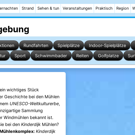
ernachten
Strand
Sehen & tun
Veranstaltungen
Praktisch
Region
W
gebung
ktionen
Rundfahrten
Spielplätze
Indoor-Spielplätze
tur
Sport
Schwimmbader
Reiten
Golfplatze
Sur
ein wichtiges Stück
er Geschichte bei den Mühlen
einem
UNESCO-Weltkulturerbe
,
einzigartige Sammlung
er Windmühlen bekannt ist.
ie bei den
Kinderdijk
Mühlen?
 Mühlenkomplex:
Kinderdijk