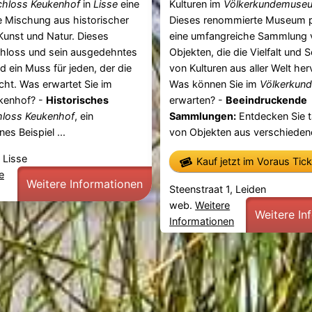
chloss Keukenhof
in
Lisse
eine
Kulturen im
Völkerkundemuse
 Mischung aus historischer
Dieses renommierte Museum p
 Kunst und Natur. Dieses
eine umfangreiche Sammlung 
chloss und sein ausgedehntes
Objekten, die die Vielfalt und 
 ein Muss für jeden, der die
von Kulturen aus aller Welt he
ht. Was erwartet Sie im
Was können Sie im
Völkerkun
kenhof? -
Historisches
erwarten? -
Beeindruckende
hloss Keukenhof
, ein
Sammlungen:
Entdecken Sie 
s Beispiel ...
von Objekten aus verschiedene
 Lisse
Kauf jetzt im Voraus Tic
e
Weitere Informationen
Steenstraat 1, Leiden
web.
Weitere
Weitere In
Informationen