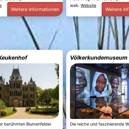
e
web.
Website
Weitere Informationen
Weitere In
Keukenhof
Völkerkundemuseum
er berühmten Blumenfelder
Die reiche und faszinierende W