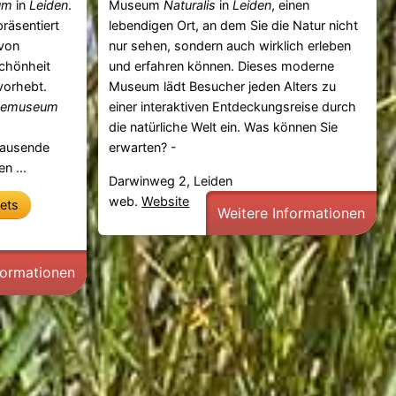
um
in
Leiden
.
Museum
Naturalis
in
Leiden
, einen
räsentiert
lebendigen Ort, an dem Sie die Natur nicht
von
nur sehen, sondern auch wirklich erleben
Schönheit
und erfahren können. Dieses moderne
rvorhebt.
Museum lädt Besucher jeden Alters zu
demuseum
einer interaktiven Entdeckungsreise durch
die natürliche Welt ein. Was können Sie
tausende
erwarten? -
n ...
Darwinweg 2, Leiden
web.
Website
kets
Weitere Informationen
formationen