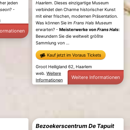
cher jeden
Haarlem
. Dieses einzigartige Museum
seon
? -
verbindet den Charme historischer Kunst
mit einer frischen, modernen Präsentation.
g
Was können Sie im
Frans Hals Museum
erwarten? -
Meisterwerke von
Frans Hals
:
formationen
Bewundern Sie die weltweit größte
Sammlung von ...
Kauf jetzt im Voraus Tickets
Groot Heiligland 62, Haarlem
web.
Weitere
Weitere Informationen
Informationen
Bezoekerscentrum De Tapuit