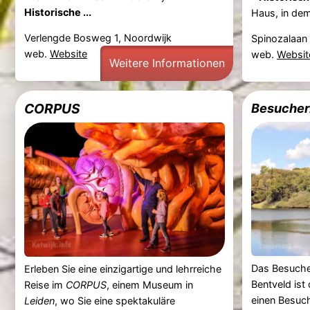
Historische ...
Haus, in dem 
Verlengde Bosweg 1, Noordwijk
Spinozalaan 
web.
Website
web.
Websit
Weitere Informationen
CORPUS
Besucher
Das Besuch
Erleben Sie eine einzigartige und lehrreiche
Bentveld ist
Reise im
CORPUS
, einem Museum in
einen Besuc
Leiden
, wo Sie eine spektakuläre