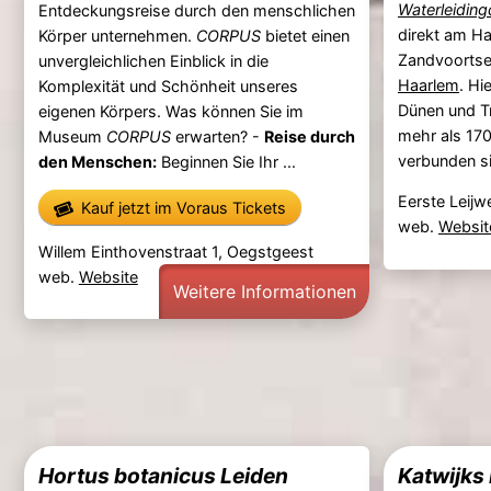
Waterleiding
Entdeckungsreise durch den menschlichen
direkt am H
Körper unternehmen.
CORPUS
bietet einen
Zandvoortse
unvergleichlichen Einblick in die
Haarlem
. Hi
Komplexität und Schönheit unseres
Dünen und T
eigenen Körpers. Was können Sie im
mehr als 170
Museum
CORPUS
erwarten? -
Reise durch
verbunden si
den Menschen:
Beginnen Sie Ihr ...
Eerste Leij
Kauf jetzt im Voraus Tickets
web.
Websit
Willem Einthovenstraat 1, Oegstgeest
web.
Website
Weitere Informationen
Hortus botanicus Leiden
Katwijk