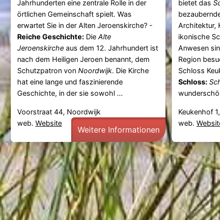
Jahrhunderten eine zentrale Rolle in der
bietet das
S
örtlichen Gemeinschaft spielt. Was
bezaubernde
erwartet Sie in der Alten Jeroenskirche? -
Architektur,
Reiche Geschichte:
Die
Alte
ikonische S
Jeroenskirche
aus dem 12. Jahrhundert ist
Anwesen sind
nach dem Heiligen Jeroen benannt, dem
Region besuc
Schutzpatron von
Noordwijk
. Die Kirche
Schloss Keu
hat eine lange und faszinierende
Schloss:
Sc
Geschichte, in der sie sowohl ...
wunderschöne
Voorstraat 44, Noordwijk
Keukenhof 1,
web.
Website
web.
Websit
Weitere Informationen