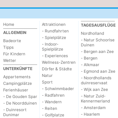
Home
Attraktionen
TAGESAUSFLÜGE
- Rundfahrten
ALLGEMEIN
Nordholland
- Spielplätze
- Natur Schoorlse
Badeorte
- Indoor-
Duinen
Tipps
Spielplätze
- Bergen aan Zee
Für Kindern
- Experiences
- Bergen
Wetter
Wellness-Zentren
- Alkmaar
UNTERKÜNFTE
Dörfer & Städte
- Egmond aan Zee
Natur
Appartements
- Noordhollands
Sport
duinreservaat
Campingplätze
- Schwimmbader
- Wijk aan Zee
Ferienhäuser
- Radfahren
- Natur Zuid-
- De Gouden Spar
Kennermerland
- Wandern
- De Noordduinen
- Amsterdam
- Reiten
- Duinresort
- Haarlem
Dunimar
- Golfplatze