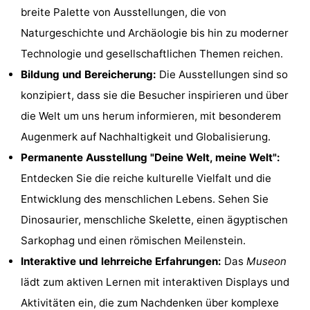
breite Palette von Ausstellungen, die von
Denkmäler
-
Naturgeschichte und Archäologie bis hin zu moderner
Aussichtspunkte
Attraktionen
Technologie und gesellschaftlichen Themen reichen.
Bildung und Bereicherung:
Die Ausstellungen sind so
-
konzipiert, dass sie die Besucher inspirieren und über
Rundfahrten
-
die Welt um uns herum informieren, mit besonderem
Augenmerk auf Nachhaltigkeit und Globalisierung.
Spielplätze
-
Permanente Ausstellung "Deine Welt, meine Welt":
Indoor-
-
Entdecken Sie die reiche kulturelle Vielfalt und die
Entwicklung des menschlichen Lebens. Sehen Sie
Spielplätze
Experiences
Wellness-
Dinosaurier, menschliche Skelette, einen ägyptischen
Zentren
Dörfer
Sarkophag und einen römischen Meilenstein.
Interaktive und lehrreiche Erfahrungen:
Das
Museon
&
Natur
lädt zum aktiven Lernen mit interaktiven Displays und
Städte
Sport
Aktivitäten ein, die zum Nachdenken über komplexe