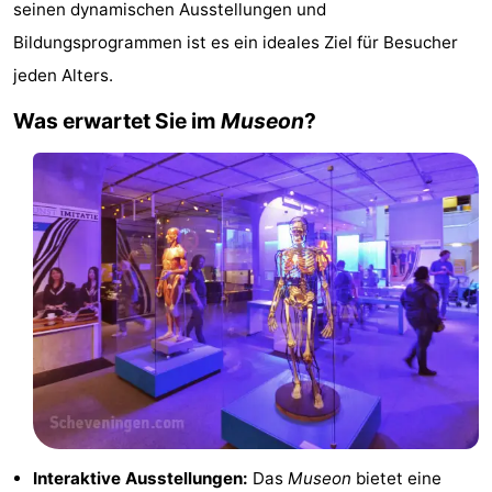
seinen dynamischen Ausstellungen und
Gouden
De
-
Bildungsprogrammen ist es ein ideales Ziel für Besucher
jeden Alters.
Spar
Noordduinen
Duinresort
-
Was erwartet Sie im
Museon
?
Dunimar
Noordwijkse
-
Duinen
Parc
Hotels
du
Zimmer
Soleil
(mit
Lastminutes
Frühstück)
Strand
Sehen
&
-
tun
Museen
-
Interaktive Ausstellungen:
Das
Museon
bietet eine