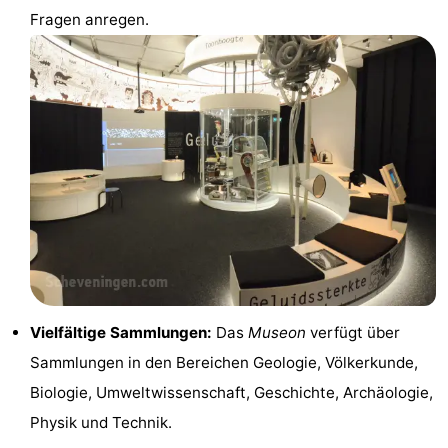
Fragen anregen.
-
Schwimmbader
-
Radfahren
-
Wandern
-
Reiten
-
Golfplatze
-
Surfen
-
Vielfältige Sammlungen:
Das
Museon
verfügt über
Sportangeln
Essen
Sammlungen in den Bereichen Geologie, Völkerkunde,
und
Veranstaltungen
Biologie, Umweltwissenschaft, Geschichte, Archäologie,
Physik und Technik.
trinken
Praktisch