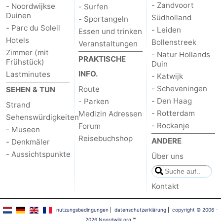
- Zandvoort
- Noordwijkse
- Surfen
Duinen
Südholland
- Sportangeln
- Parc du Soleil
- Leiden
Essen und trinken
Hotels
Bollenstreek
Veranstaltungen
Zimmer (mit
- Natur Hollands
PRAKTISCHE
Frühstück)
Duin
INFO.
Lastminutes
- Katwijk
- Scheveningen
Route
SEHEN & TUN
- Den Haag
- Parken
Strand
- Rotterdam
Medizin Adressen
Sehenswürdigkeiten
- Rockanje
Forum
- Museen
Reisebuchshop
ANDERE
- Denkmäler
- Aussichtspunkte
Über uns
Kontakt
nutzungsbedingungen
|
datenschutzerklärung
|
copyright © 2006 -
2026 Noordwijk.org
™