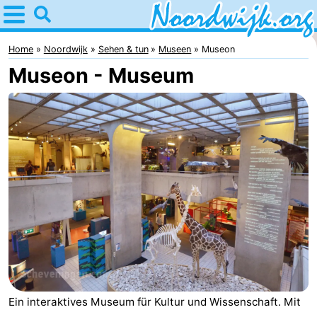
Home
Noordwijk
Home
Noordwijk
Sehen & tun
Museen
Museon
Museon - Museum
Tipps
Für
Kindern
Übernachten
Appartements
Campingplätze
Ferienhäuser
-
Ein interaktives Museum für Kultur und Wissenschaft. Mit
De
-