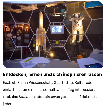
Forum
Route
-
Parken
Reisebuchshop
Medizin
Adressen
Region
Nordholland
Entdecken, lernen und sich inspirieren lassen
-
Egal, ob Sie an Wissenschaft, Geschichte, Kultur oder
einfach nur an einem unterhaltsamen Tag interessiert
Natur
-
sind, das
Museon
bietet ein unvergessliches Erlebnis für
Schoorlse
Bergen
-
jeden.