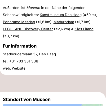
Außerdem ist
Museon
in der Nähe der folgenden
Duinen
aan
Bergen
-
Sehenswürdigkeiten:
Kunstmuseum Den Haag
(±50 m),
Zee
Alkmaar
-
Panorama Mesdag
(±1,6 km),
Madurodam
(±1,7 km),
LEGOLAND Discovery Center
(±2,6 km) &
Kids Eiland
Egmond
-
(±3,7 km).
aan
Noordhollands
-
Fur Information
Zee
duinreservaat
Wijk
-
Stadhouderslaan 37, Den Haag
aan
Natur
-
tel. +31 703 381 338
web.
Website
Zee
Zuid-
Amsterdam
-
Kennermerland
Haarlem
-
Zandvoort
Südholland
Standort von Museon
-