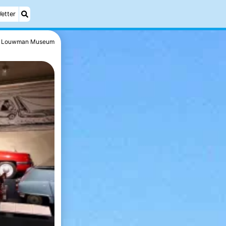
etter
Louwman Museum