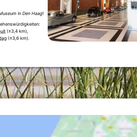
Museum
in
Den Haag
!
Sehenswürdigkeiten:
uit
(±3,4 km),
dag
(±3,6 km).