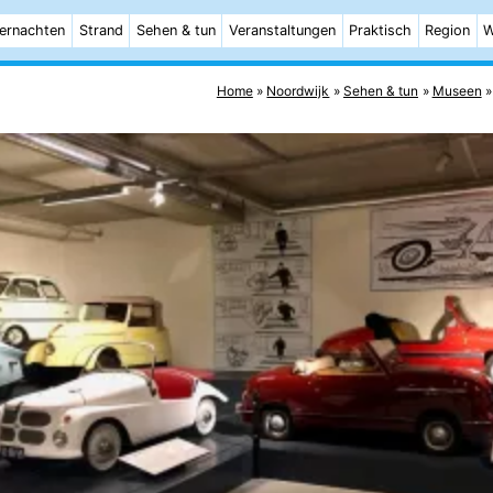
ernachten
Strand
Sehen & tun
Veranstaltungen
Praktisch
Region
W
Home
Noordwijk
Sehen & tun
Museen