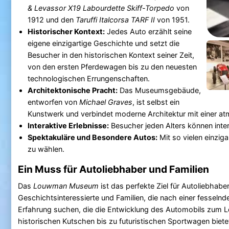
& Levassor X19 Labourdette Skiff-Torpedo
von
1912 und den
Taruffi Italcorsa TARF II
von 1951.
Historischer Kontext:
Jedes Auto erzählt seine
eigene einzigartige Geschichte und setzt die
Besucher in den historischen Kontext seiner Zeit,
von den ersten Pferdewagen bis zu den neuesten
technologischen Errungenschaften.
Architektonische Pracht:
Das Museumsgebäude,
entworfen von
Michael Graves
, ist selbst ein
Kunstwerk und verbindet moderne Architektur mit einer a
Interaktive Erlebnisse:
Besucher jeden Alters können inter
Spektakuläre und Besondere Autos:
Mit so vielen einzig
zu wählen.
Ein Muss für Autoliebhaber und Familien
Das
Louwman Museum
ist das perfekte Ziel für Autoliebhaber
Geschichtsinteressierte und Familien, die nach einer fesselnd
Erfahrung suchen, die die Entwicklung des Automobils zum 
historischen Kutschen bis zu futuristischen Sportwagen bie