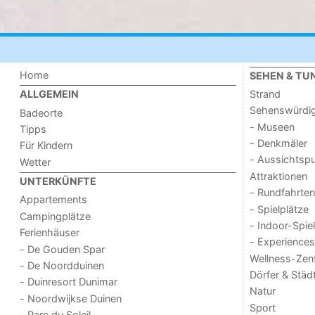
Home
SEHEN & TU
Strand
ALLGEMEIN
Sehenswürdig
Badeorte
- Museen
Tipps
- Denkmäler
Für Kindern
- Aussichtsp
Wetter
Attraktionen
UNTERKÜNFTE
- Rundfahrten
Appartements
- Spielplätze
Campingplätze
- Indoor-Spie
Ferienhäuser
- Experiences
- De Gouden Spar
Wellness-Zen
- De Noordduinen
Dörfer & Städ
- Duinresort Dunimar
Natur
- Noordwijkse Duinen
Sport
- Parc du Soleil