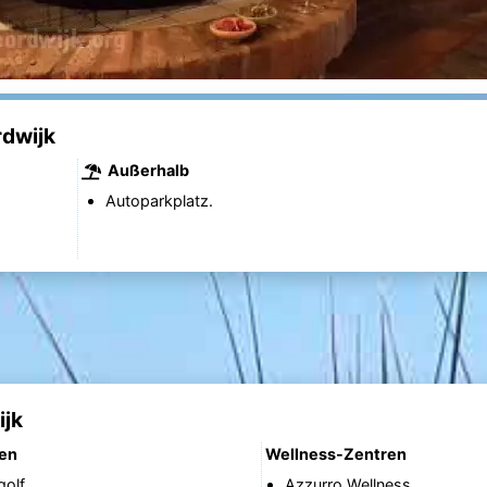
rdwijk
Außerhalb
Autoparkplatz.
ijk
nen
Wellness-Zentren
golf
Azzurro Wellness