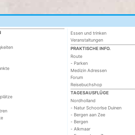
N
Essen und trinken
Veranstaltungen
keiten
PRAKTISCHE INFO.
Route
- Parken
unkte
Medizin Adressen
Forum
Reisebuchshop
TAGESAUSFLÜGE
lplätze
Nordholland
- Natur Schoorlse Duinen
tren
- Bergen aan Zee
te
- Bergen
- Alkmaar