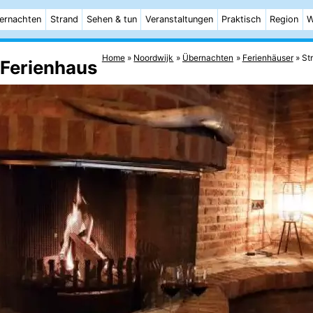
ernachten
Strand
Sehen & tun
Veranstaltungen
Praktisch
Region
W
Home
Noordwijk
Übernachten
Ferienhäuser
St
 Ferienhaus