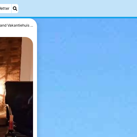
etter
rand Vakantiehuis ...