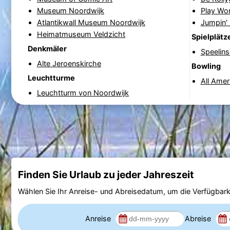
Museum Noordwijk
Play Wo
Atlantikwall Museum Noordwijk
Jumpin'
Heimatmuseum Veldzicht
Spielplätz
Denkmäler
Speelins
Alte Jeroenskirche
Bowling
Leuchtturme
All Amer
Leuchtturm von Noordwijk
Finden Sie Urlaub zu jeder Jahreszeit
Wählen Sie Ihr Anreise- und Abreisedatum, um die Verfügbark
Anreise
Abreise