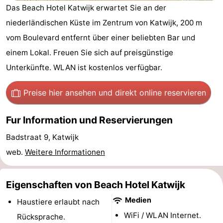
Das Beach Hotel Katwijk erwartet Sie an der
Gouden
De
-
niederländischen Küste im Zentrum von Katwijk, 200 m
Spar
Noordduinen
Duinresort
-
vom Boulevard entfernt über einer beliebten Bar und
einem Lokal. Freuen Sie sich auf preisgünstige
Dunimar
Noordwijkse
-
Unterkünfte. WLAN ist kostenlos verfügbar.
Duinen
Parc
Hotels
Preise hier ansehen
und direkt online reservieren
du
Zimmer
Fur Information und Reservierungen
Soleil
(mit
Lastminutes
Badstraat 9, Katwijk
Frühstück)
Strand
web.
Weitere Informationen
Sehen
Eigenschaften von Beach Hotel Katwijk
&
-
Medien
Haustiere erlaubt nach
tun
Museen
-
WiFi / WLAN Internet.
Rücksprache.