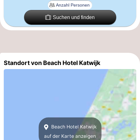
Duinen
aan
Bergen
-
Suchen und finden
Zee
Alkmaar
-
Egmond
-
aan
Noordhollands
-
Standort von Beach Hotel Katwijk
Zee
duinreservaat
Wijk
-
aan
Natur
-
Zee
Zuid-
Amsterdam
-
Kennermerland
Haarlem
-
Zandvoort
Südholland
Beach Hotel Katwijk
auf der Karte anzeigen
-