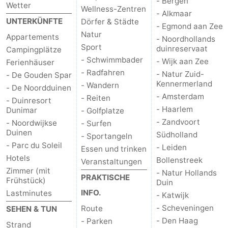
- Bergen
Wetter
Wellness-Zentren
- Alkmaar
UNTERKÜNFTE
Dörfer & Städte
- Egmond aan Zee
Natur
Appartements
- Noordhollands
Sport
duinreservaat
Campingplätze
- Schwimmbader
- Wijk aan Zee
Ferienhäuser
- Radfahren
- Natur Zuid-
- De Gouden Spar
Kennermerland
- Wandern
- De Noordduinen
- Amsterdam
- Reiten
- Duinresort
- Haarlem
Dunimar
- Golfplatze
- Zandvoort
- Noordwijkse
- Surfen
Duinen
Südholland
- Sportangeln
- Parc du Soleil
- Leiden
Essen und trinken
Hotels
Bollenstreek
Veranstaltungen
Zimmer (mit
- Natur Hollands
PRAKTISCHE
Frühstück)
Duin
INFO.
Lastminutes
- Katwijk
- Scheveningen
Route
SEHEN & TUN
- Den Haag
- Parken
Strand