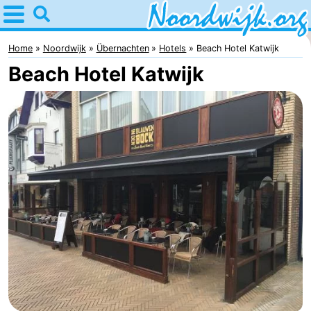
Home
Noordwijk
Home
Noordwijk
Übernachten
Hotels
Beach Hotel Katwijk
Beach Hotel Katwijk
Tipps
Für
Kindern
Übernachten
Appartements
Campingplätze
Ferienhäuser
-
De
-