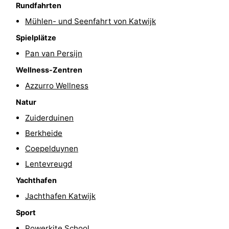
Rundfahrten
-
Mühlen- und Seenfahrt von Katwijk
Schwimmbader
-
Spielplätze
Pan van Persijn
Radfahren
-
Wellness-Zentren
Wandern
-
Azzurro Wellness
Natur
Reiten
-
Zuiderduinen
Golfplatze
-
Berkheide
Coepelduynen
Surfen
-
Lentevreugd
Sportangeln
Essen
Yachthafen
Jachthafen Katwijk
und
Veranstaltungen
Sport
trinken
Praktisch
Powerkite School