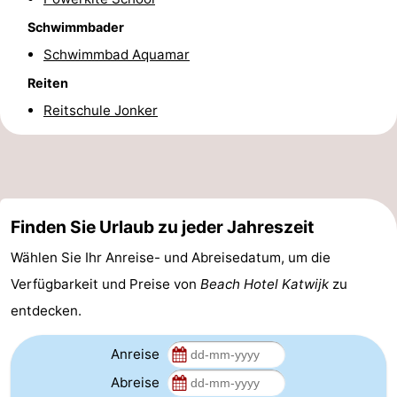
Forum
Schwimmbader
Schwimmbad Aquamar
Route
Reiten
-
Reitschule Jonker
Parken
Reisebuchshop
Medizin
Finden Sie Urlaub zu jeder Jahreszeit
Adressen
Region
Wählen Sie Ihr Anreise- und Abreisedatum, um die
Nordholland
Verfügbarkeit und Preise von
Beach Hotel Katwijk
zu
-
entdecken.
Natur
-
Anreise
Abreise
Schoorlse
Bergen
-