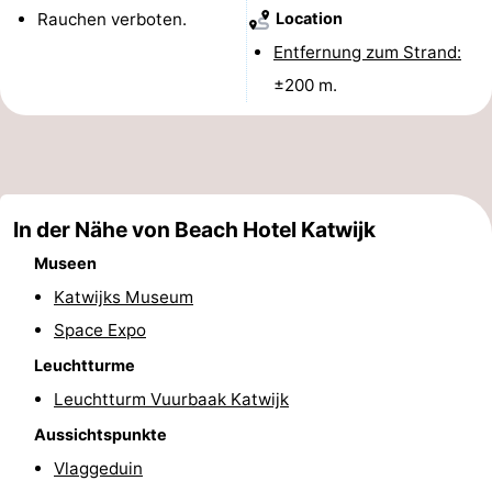
Rauchen verboten.
Location
Denkmäler
-
Entfernung zum Strand:
Aussichtspunkte
Attraktionen
±200 m.
-
Rundfahrten
-
Spielplätze
-
In der Nähe von Beach Hotel Katwijk
Museen
Indoor-
-
Katwijks Museum
Spielplätze
Experiences
Wellness-
Space Expo
Leuchtturme
Zentren
Dörfer
Leuchtturm Vuurbaak Katwijk
&
Natur
Aussichtspunkte
Vlaggeduin
Städte
Sport