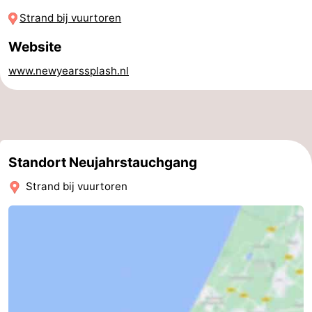
Strand bij vuurtoren
Denkmäler
-
Website
Aussichtspunkte
Attraktionen
www.newyearssplash.nl
-
Rundfahrten
-
Spielplätze
-
Standort Neujahrstauchgang
Indoor-
-
Strand bij vuurtoren
Spielplätze
Experiences
Wellness-
Zentren
Dörfer
&
Natur
Städte
Sport