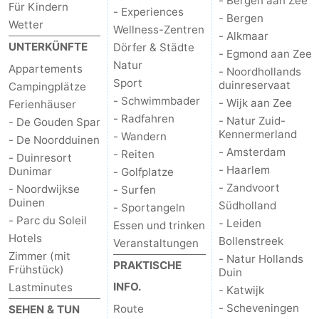
- Bergen aan Zee
Für Kindern
- Experiences
- Bergen
Leiden
Bollenstreek
Wetter
Wellness-Zentren
- Alkmaar
UNTERKÜNFTE
Dörfer & Städte
- Egmond aan Zee
-
Natur
Appartements
- Noordhollands
Sport
duinreservaat
Campingplätze
Natur
-
- Schwimmbader
- Wijk aan Zee
Ferienhäuser
- Radfahren
Hollands
Katwijk
-
- Natur Zuid-
- De Gouden Spar
Kennermerland
- Wandern
- De Noordduinen
- Amsterdam
Duin
Scheveningen
-
- Reiten
- Duinresort
- Haarlem
Dunimar
- Golfplatze
Den
-
- Zandvoort
- Noordwijkse
- Surfen
Duinen
Südholland
- Sportangeln
Haag
Rotterdam
-
- Parc du Soleil
- Leiden
Essen und trinken
Hotels
Bollenstreek
Veranstaltungen
Rockanje
Wetter
Zimmer (mit
- Natur Hollands
PRAKTISCHE
Frühstück)
Duin
Kontakt
INFO.
Lastminutes
- Katwijk
- Scheveningen
Route
SEHEN & TUN