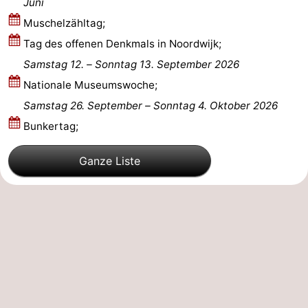
Juni
Forum
Muschelzähltag;
Tag des offenen Denkmals in Noordwijk;
Route
Samstag 12.
–
Sonntag 13. September 2026
-
Nationale Museumswoche;
Samstag 26. September
–
Sonntag 4. Oktober 2026
Parken
Reisebuchshop
Bunkertag;
Medizin
Ganze Liste
Adressen
Region
Nordholland
-
Natur
-
Schoorlse
Bergen
-