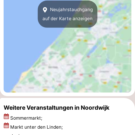
-
Neujahrstauchgang
auf der Karte anzeigen
Schwimmbader
-
Radfahren
-
Wandern
-
Reiten
-
Golfplatze
-
Surfen
-
Sportangeln
Essen
Weitere Veranstaltungen in Noordwijk
und
Veranstaltungen
Sommermarkt;
Markt unter den Linden;
trinken
Praktisch