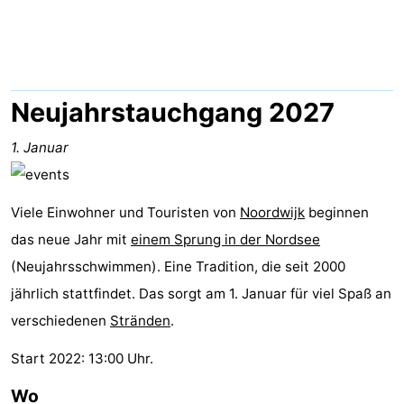
Gouden
De
-
Spar
Noordduinen
Duinresort
-
Dunimar
Noordwijkse
-
Neujahrstauchgang 2027
Duinen
Parc
Hotels
1. Januar
du
Zimmer
Viele Einwohner und Touristen von
Noordwijk
beginnen
Soleil
(mit
Lastminutes
das neue Jahr mit
einem Sprung in der Nordsee
Frühstück)
Strand
(Neujahrsschwimmen). Eine Tradition, die seit 2000
jährlich stattfindet. Das sorgt am 1. Januar für viel Spaß an
Sehen
verschiedenen
Stränden
.
&
-
Start 2022: 13:00 Uhr.
tun
Museen
-
Wo