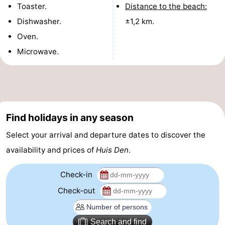
Toaster.
Distance to the beach:
-
Dishwasher.
±1,2 km.
Oven.
Swimming
-
Microwave.
pools
Cycling
-
Hiking
-
Horse
-
Find holidays in any season
riding
Golf
-
Select your arrival and departure dates to discover the
availability and prices of
Huis Den
.
courses
Surfing
-
Sportfishing
Food
Check-in
Check-out
&
Events
Beverages
Practical
Search and find