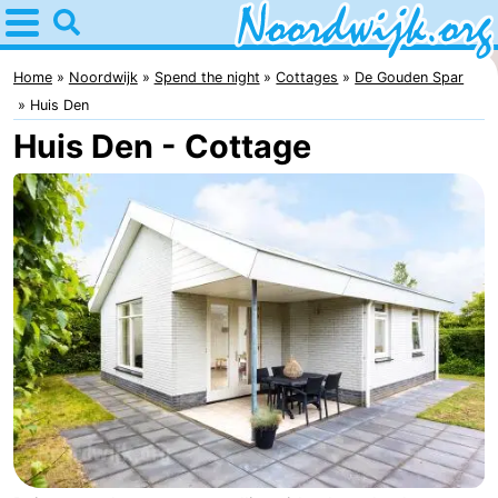
Home
Noordwijk
Home
Noordwijk
Spend the night
Cottages
De Gouden Spar
Huis Den
Tips
Huis Den - Cottage
For
kids
Spend
the
Apartments
night
Bed
(and
Campsites
breakfasts)
Cottages
-