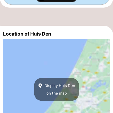
Forum
Route
-
Location of Huis Den
Parking
Medical
addresses
Region
North
Holland
-
Display Huis Den
Nature
-
on the map
Schoorlse
Bergen
-
Duinen
aan
Bergen
-