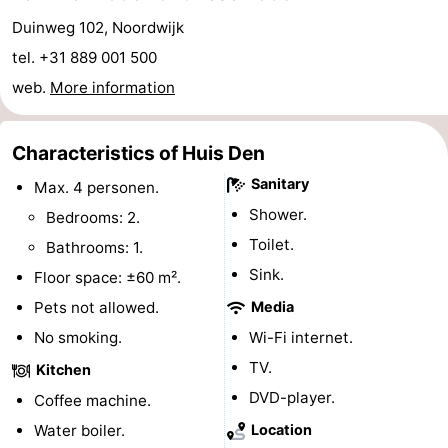
Monuments
-
Duinweg 102, Noordwijk
tel. +31 889 001 500
Observation
Attractions
web.
More information
points
-
Characteristics of Huis Den
Boat
-
Sanitary
Max. 4 personen.
Trips
Playgrounds
-
Shower.
Bedrooms: 2.
Toilet.
Bathrooms: 1.
Indoor
-
Sink.
Floor space: ±60 m².
playgrounds
Experiences
Wellness
Pets not allowed.
Media
No smoking.
Wi-Fi internet.
centers
Villages
TV.
Kitchen
&
Nature
DVD-player.
Coffee machine.
Water boiler.
Location
Cities
Sports