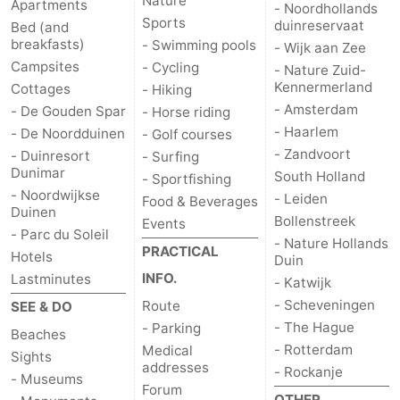
Nature
Apartments
- Noordhollands
Sports
duinreservaat
Bed (and
breakfasts)
- Swimming pools
- Wijk aan Zee
Campsites
- Cycling
- Nature Zuid-
Kennermerland
Cottages
- Hiking
- Amsterdam
- De Gouden Spar
- Horse riding
- Haarlem
- De Noordduinen
- Golf courses
- Zandvoort
- Duinresort
- Surfing
Dunimar
South Holland
- Sportfishing
- Noordwijkse
- Leiden
Food & Beverages
Duinen
Bollenstreek
Events
- Parc du Soleil
- Nature Hollands
PRACTICAL
Hotels
Duin
INFO.
Lastminutes
- Katwijk
- Scheveningen
Route
SEE & DO
- The Hague
- Parking
Beaches
- Rotterdam
Medical
Sights
addresses
- Rockanje
- Museums
Forum
OTHER