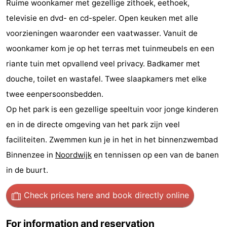
Ruime woonkamer met gezellige zithoek, eethoek,
De
-
televisie en dvd- en cd-speler. Open keuken met alle
voorzieningen waaronder een vaatwasser. Vanuit de
Gouden
De
-
woonkamer kom je op het terras met tuinmeubels en een
Spar
Noordduinen
Duinresort
-
riante tuin met opvallend veel privacy. Badkamer met
douche, toilet en wastafel. Twee slaapkamers met elke
Dunimar
Noordwijkse
-
twee eenpersoonsbedden.
Duinen
Parc
Hotels
Op het park is een gezellige speeltuin voor jonge kinderen
en in de directe omgeving van het park zijn veel
du
Lastminutes
faciliteiten. Zwemmen kun je in het in het binnenzwembad
Soleil
Beach
Binnenzee in
Noordwijk
en tennissen op een van de banen
in de buurt.
See
&
-
Check prices here
and book directly online
do
Museums
-
For information and reservation