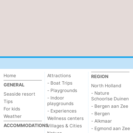
-
Nature
-
Hollands
Katwijk
-
Duin
Scheveningen
-
The
-
Home
Attractions
REGION
Hague
Rotterdam
-
- Boat Trips
GENERAL
North Holland
Rockanje
Weather
- Playgrounds
- Nature
Seaside resort
- Indoor
Schoorlse Duinen
Tips
playgrounds
Contact
- Bergen aan Zee
For kids
- Experiences
- Bergen
Weather
us
Wellness centers
- Alkmaar
ACCOMMODATIONS
Villages & Cities
- Egmond aan Zee