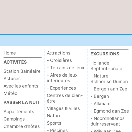
Home
Attractions
EXCURSIONS
- Croisières
ACTIVITÉS
Hollande-
- Terrains de jeux
Septentrionale
Station Balnéaire
- Aires de jeux
- Nature
Astuces
intérieures
Schoorlse Duinen
Avec les enfants
- Experiences
- Bergen aan Zee
Météo
Centres de bien-
- Bergen
être
PASSER LA NUIT
- Alkmaar
Villages & villes
- Egmond aan Zee
Appartements
Nature
- Noordhollands
Campings
Sports
duinreservaat
Chambre d'hôtes
- Piscines
- Wijk aan Zee