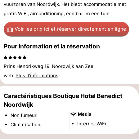
vuurtoren van Noordwijk. Het biedt accommodatie met
Musées
-
gratis WiFi, airconditioning, een bar en een tuin.
Monuments
-
Voir les prix ici
et réserver directement en ligne
Points
Attractions
Pour information et la réservation
de
-
vue
Croisières
-
Prins Hendrikweg 19, Noordwijk aan Zee
web.
Plus d'informations
Terrains
-
de
Aires
-
Caractéristiques Boutique Hotel Benedict
Noordwijk
jeux
de
Experiences
Centres
Media
Non fumeur.
jeux
de
Villages
Internet WiFi.
Climatisation.
intérieures
bien-
&
Nature