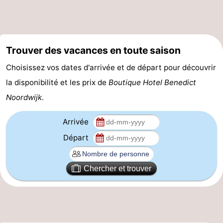
Schoorlse
Bergen
-
Duinen
aan
Bergen
-
Trouver des vacances en toute saison
Zee
Alkmaar
-
Choisissez vos dates d'arrivée et de départ pour découvrir
la disponibilité et les prix de
Boutique Hotel Benedict
Egmond
-
Noordwijk
.
aan
Noordhollands
-
Arrivée
Zee
duinreservaat
Wijk
-
Départ
aan
Nature
-
Chercher et trouver
Zee
Zuid-
Amsterdam
-
Kennermerland
Haarlem
-
Zandvoort
Hollande-