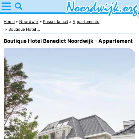
Home
Noordwijk
Home
Noordwijk
Passer la nuit
Appartements
Boutique Hotel ...
Astuces
Boutique Hotel Benedict Noordwijk - Appartement
Avec
les
Passer
enfants
la
Appartements
nuit
Campings
Chambre
d'hôtes
Chaumières
-