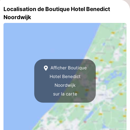
Localisation de Boutique Hotel Benedict
Méridionale
-
Noordwijk
Leiden
Bollenstreek
-
Nature
-
Hollands
Katwijk
-
Afficher Boutique
Duin
Scheveningen
-
Hotel Benedict
Noordwijk
La
-
sur la carte
Haye
Rotterdam
-
Rockanje
Météo
Contact