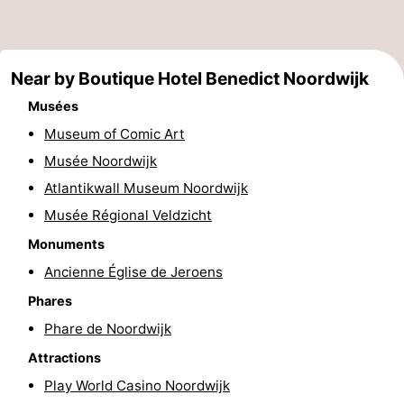
être
villes
Sports
-
Near by Boutique Hotel Benedict Noordwijk
Musées
Piscines
-
Museum of Comic Art
Faire
-
Musée Noordwijk
Atlantikwall Museum Noordwijk
du
Randonnée
-
Musée Régional Veldzicht
vélo
Équitation
-
Monuments
Terrains
-
Ancienne Église de Jeroens
Phares
de
Surfen
-
Phare de Noordwijk
golf
Peche
-
Attractions
Play World Casino Noordwijk
Sportive
Equitation
Boire