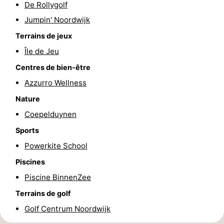
De Rollygolf
et
Événements
Jumpin' Noordwijk
Terrains de jeux
manger
Pratiques
Île de Jeu
Forum
Centres de bien-être
Azzurro Wellness
Route
Nature
-
Coepelduynen
Stationnement
Adresses
Sports
Powerkite School
Médicales
Région
Piscines
Hollande-
Piscine BinnenZee
Terrains de golf
Septentrionale
-
Golf Centrum Noordwijk
Nature
-