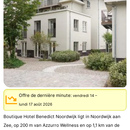
De
-
Gouden
De
-
Spar
Noordduinen
Duinresort
-
Dunimar
Noordwijkse
-
Duinen
Parc
Hôtels
du
Last
Soleil
minutes
Plages
Offre de dernière minute:
vendredi 14
–
Voir
lundi 17 août 2026
et
Lieux
Boutique Hotel Benedict Noordwijk ligt in Noordwijk aan
faire
d'intérêt
-
Zee, op 200 m van Azzurro Wellness en op 1,1 km van de