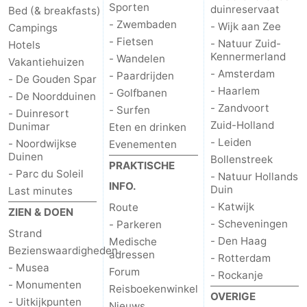
Sporten
duinreservaat
Bed (& breakfasts)
Holland
-
- Zwembaden
- Wijk aan Zee
Campings
- Fietsen
- Natuur Zuid-
Hotels
Leiden
Bollenstreek
Kennermerland
- Wandelen
Vakantiehuizen
- Amsterdam
- Paardrijden
- De Gouden Spar
-
- Haarlem
- Golfbanen
- De Noordduinen
- Zandvoort
- Surfen
- Duinresort
Natuur
-
Zuid-Holland
Dunimar
Eten en drinken
- Leiden
- Noordwijkse
Evenementen
Hollands
Katwijk
-
Duinen
Bollenstreek
PRAKTISCHE
- Parc du Soleil
- Natuur Hollands
Duin
Scheveningen
-
INFO.
Duin
Last minutes
- Katwijk
Route
Den
-
ZIEN & DOEN
- Scheveningen
- Parkeren
Strand
Haag
Rotterdam
-
- Den Haag
Medische
Bezienswaardigheden
adressen
- Rotterdam
- Musea
Rockanje
Weer
Forum
- Rockanje
- Monumenten
Reisboekenwinkel
OVERIGE
Contact
- Uitkijkpunten
Nieuws