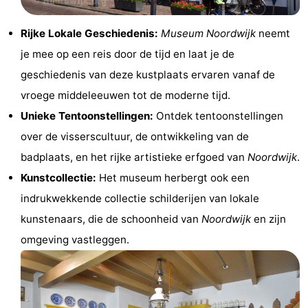
Musea
-
Rijke Lokale Geschiedenis:
Museum Noordwijk
neemt
Monumenten
-
je mee op een reis door de tijd en laat je de
geschiedenis van deze kustplaats ervaren vanaf de
Uitkijkpunten
Attracties
vroege middeleeuwen tot de moderne tijd.
-
Unieke Tentoonstellingen:
Ontdek tentoonstellingen
over de visserscultuur, de ontwikkeling van de
Rondvaarten
-
badplaats, en het rijke artistieke erfgoed van
Noordwijk
.
Speeltuinen
-
Kunstcollectie:
Het museum herbergt ook een
indrukwekkende collectie schilderijen van lokale
Binnenspeeltuinen
-
kunstenaars, die de schoonheid van
Noordwijk
en zijn
Experiences
Wellness
omgeving vastleggen.
centra
Dorpen
&
Natuur