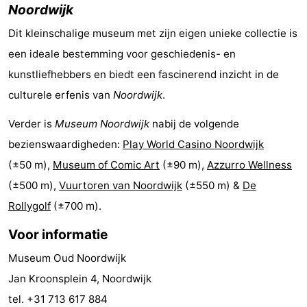
Noordwijk
Schoorlse
Bergen
-
Dit kleinschalige museum met zijn eigen unieke collectie is
Duinen
aan
Bergen
-
een ideale bestemming voor geschiedenis- en
kunstliefhebbers en biedt een fascinerend inzicht in de
Zee
Alkmaar
-
culturele erfenis van
Noordwijk
.
Egmond
-
Verder is
Museum Noordwijk
nabij de volgende
bezienswaardigheden:
Play World Casino Noordwijk
aan
Noordhollands
-
(±50 m),
Museum of Comic Art
(±90 m),
Azzurro Wellness
Zee
duinreservaat
Wijk
-
(±500 m),
Vuurtoren van Noordwijk
(±550 m) &
De
Rollygolf
(±700 m).
aan
Natuur
-
Voor informatie
Zee
Zuid-
Amsterdam
-
Museum Oud Noordwijk
Kennermerland
Haarlem
-
Jan Kroonsplein 4, Noordwijk
tel. +31 713 617 884
Zandvoort
Zuid-