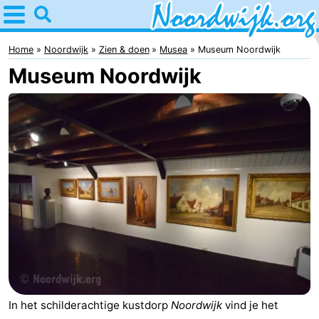
Home
Noordwijk
Home
Noordwijk
Zien & doen
Musea
Museum Noordwijk
Museum Noordwijk
Tips
Voor
kinderen
Overnachten
Appartementen
Bed
(&
Campings
breakfasts)
Hotels
Vakantiehuizen
In het schilderachtige kustdorp
Noordwijk
vind je het