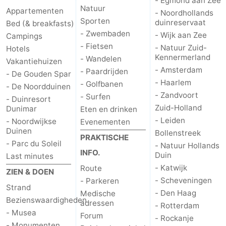
- Egmond aan Zee
Natuur
Appartementen
- Noordhollands
Sporten
duinreservaat
Bed (& breakfasts)
- Zwembaden
- Wijk aan Zee
Campings
- Fietsen
- Natuur Zuid-
Hotels
Kennermerland
- Wandelen
Vakantiehuizen
- Amsterdam
- Paardrijden
- De Gouden Spar
- Haarlem
- Golfbanen
- De Noordduinen
- Zandvoort
- Surfen
- Duinresort
Zuid-Holland
Dunimar
Eten en drinken
- Leiden
- Noordwijkse
Evenementen
Duinen
Bollenstreek
PRAKTISCHE
- Parc du Soleil
- Natuur Hollands
INFO.
Duin
Last minutes
- Katwijk
Route
ZIEN & DOEN
- Scheveningen
- Parkeren
Strand
- Den Haag
Medische
Bezienswaardigheden
adressen
- Rotterdam
- Musea
Forum
- Rockanje
- Monumenten