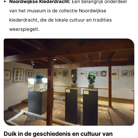
Noordwijkse Klederdracht:
Een belangrijk onderdeel
Forum
van het museum is de collectie Noordwijkse
klederdracht, die de lokale cultuur en tradities
Route
weerspiegelt.
-
Parkeren
Reisboekenwinkel
Nieuws
Medische
adressen
Regio
Noord-
Holland
-
Duik in de geschiedenis en cultuur van
Natuur
-