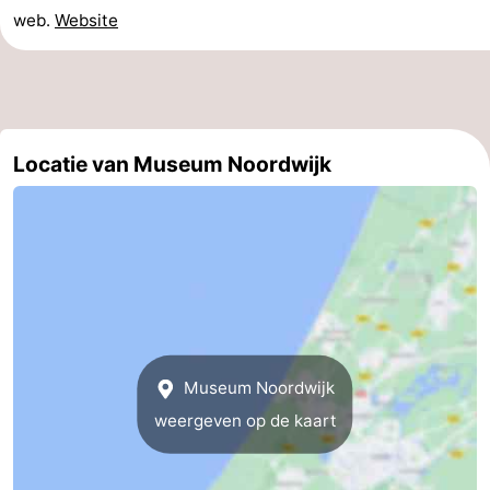
web.
Website
Holland
-
Leiden
Bollenstreek
-
Locatie van Museum Noordwijk
Natuur
-
Hollands
Katwijk
-
Duin
Scheveningen
-
Den
-
Haag
Rotterdam
-
Museum Noordwijk
weergeven op de kaart
Rockanje
Weer
Contact