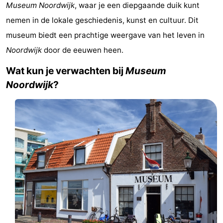
Museum Noordwijk
, waar je een diepgaande duik kunt
-
nemen in de lokale geschiedenis, kunst en cultuur. Dit
De
-
museum biedt een prachtige weergave van het leven in
Noordwijk
door de eeuwen heen.
Gouden
De
-
Wat kun je verwachten bij
Museum
Spar
Noordduinen
Duinresort
-
Noordwijk
?
Dunimar
Noordwijkse
-
Duinen
Parc
Last
du
minutes
Strand
Soleil
Zien
&
Bezienswaardigheden
doen
-