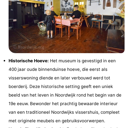
Steden
Sporten
-
Zwembaden
-
Fietsen
-
Wandelen
-
Historische Hoeve:
Het museum is gevestigd in een
400 jaar oude binnenduinse hoeve, die eerst als
Paardrijden
-
visserswoning diende en later verbouwd werd tot
Golfbanen
-
boerderij. Deze historische setting geeft een uniek
beeld van het leven in
Noordwijk
rond het begin van de
Surfen
Eten
19e eeuw. Bewonder het prachtig bewaarde interieur
en
Evenementen
van een traditioneel Noordwijks vissershuis, compleet
met originele meubels en gebruiksvoorwerpen.
drinken
Praktisch