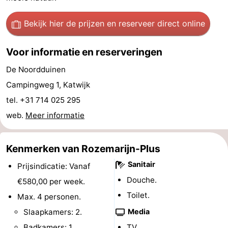
Steden
Sporten
Bekijk hier de prijzen
en reserveer direct online
-
Voor informatie en reserveringen
Zwembaden
-
De Noordduinen
Fietsen
-
Campingweg 1, Katwijk
tel. +31 714 025 295
Wandelen
-
web.
Meer informatie
Paardrijden
-
Kenmerken van Rozemarijn-Plus
Golfbanen
-
Sanitair
Prijsindicatie: Vanaf
Surfen
Eten
Douche.
€580,00 per week.
Toilet.
Max. 4 personen.
en
Evenementen
Slaapkamers: 2.
Media
drinken
Praktisch
Badkamers: 1.
TV.