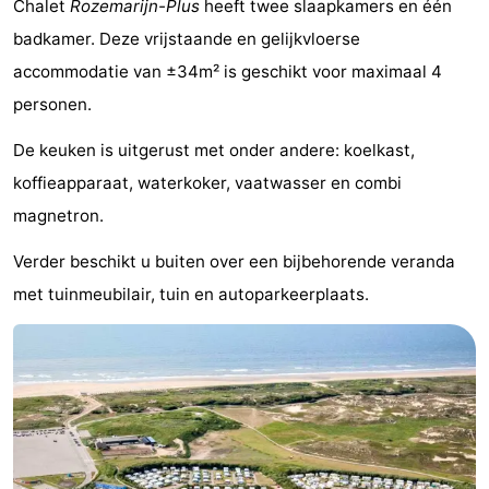
Chalet
Rozemarijn-Plus
heeft twee slaapkamers en één
-
badkamer. Deze vrijstaande en gelijkvloerse
accommodatie van ±34m² is geschikt voor maximaal 4
De
-
personen.
Gouden
De
-
De keuken is uitgerust met onder andere: koelkast,
Spar
Noordduinen
Duinresort
-
koffieapparaat, waterkoker, vaatwasser en combi
magnetron.
Dunimar
Noordwijkse
-
Verder beschikt u buiten over een bijbehorende veranda
Duinen
Parc
Last
met tuinmeubilair, tuin en autoparkeerplaats.
du
minutes
Strand
Soleil
Zien
&
Bezienswaardigheden
doen
-