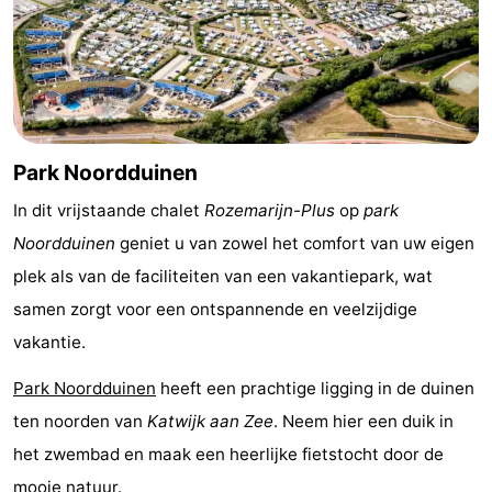
Musea
-
Monumenten
-
Uitkijkpunten
Attracties
Park Noordduinen
-
In dit vrijstaande chalet
Rozemarijn-Plus
op
park
Rondvaarten
-
Noordduinen
geniet u van zowel het comfort van uw eigen
Speeltuinen
-
plek als van de faciliteiten van een vakantiepark, wat
samen zorgt voor een ontspannende en veelzijdige
Binnenspeeltuinen
-
vakantie.
Experiences
Wellness
Park Noordduinen
heeft een prachtige ligging in de duinen
ten noorden van
Katwijk aan Zee
. Neem hier een duik in
centra
Dorpen
het zwembad en maak een heerlijke fietstocht door de
&
Natuur
mooie natuur.