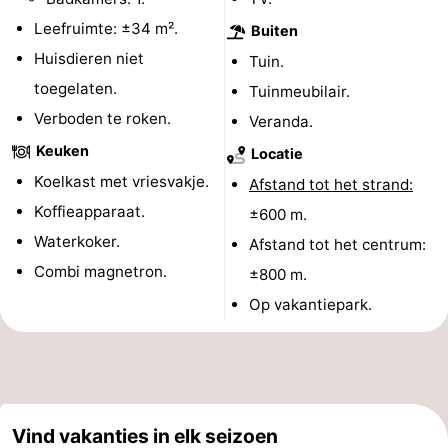
Leefruimte: ±34 m².
Forum
Buiten
Huisdieren niet
Tuin.
Route
toegelaten.
Tuinmeubilair.
Verboden te roken.
-
Veranda.
Keuken
Locatie
Parkeren
Reisboekenwinkel
Koelkast met vriesvakje.
Afstand tot het strand:
Nieuws
Koffieapparaat.
±600 m.
Waterkoker.
Afstand tot het centrum:
Medische
Combi magnetron.
±800 m.
adressen
Regio
Op vakantiepark.
Noord-
Holland
-
Vind vakanties in elk seizoen
Natuur
-