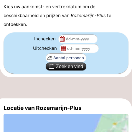
Kies uw aankomst- en vertrekdatum om de
Schoorlse
Bergen
-
beschikbaarheid en prijzen van
Rozemarijn-Plus
te
Duinen
aan
Bergen
-
ontdekken.
Zee
Alkmaar
-
Inchecken
Uitchecken
Egmond
-
aan
Noordhollands
-
Zoek en vind
Zee
duinreservaat
Wijk
-
aan
Natuur
-
Zee
Zuid-
Amsterdam
-
Locatie van Rozemarijn-Plus
Kennermerland
Haarlem
-
Zandvoort
Zuid-