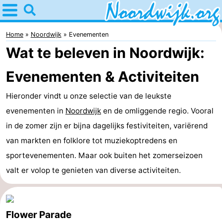
Home
Noordwijk
Home
Noordwijk
Evenementen
Wat te beleven in Noordwijk:
Tips
Evenementen & Activiteiten
Voor
Hieronder vindt u onze selectie van de leukste
kinderen
Overnachten
evenementen in
Noordwijk
en de omliggende regio. Vooral
Appartementen
in de zomer zijn er bijna dagelijks festiviteiten, variërend
van markten en folklore tot muziekoptredens en
Bed
sportevenementen. Maar ook buiten het zomerseizoen
(&
Campings
valt er volop te genieten van diverse activiteiten.
breakfasts)
Hotels
Vakantiehuizen
Flower Parade