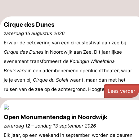
Steden
Sporten
-
Cirque des Dunes
zaterdag 15 augustus 2026
Zwembaden
-
Ervaar de betovering van een circusfestival aan zee bij
Fietsen
-
Cirque des Dunes
in
Noordwijk aan Zee
. Dit jaarlijkse
evenement transformeert de
Koningin Wilhelmina
Wandelen
-
Boulevard
in een adembenemend openluchttheater, waar
Paardrijden
-
je je even bij
Cirque du Soleil
waant, maar dan met het
ruisen van de zee op de achtergrond. Hoogtepunten van ...
Lees verder
Golfbanen
-
Surfen
Eten
Open Monumentendag in Noordwijk
en
Evenementen
zaterdag 12
–
zondag 13 september 2026
drinken
Praktisch
Elk jaar, op een weekend in september, worden de deuren