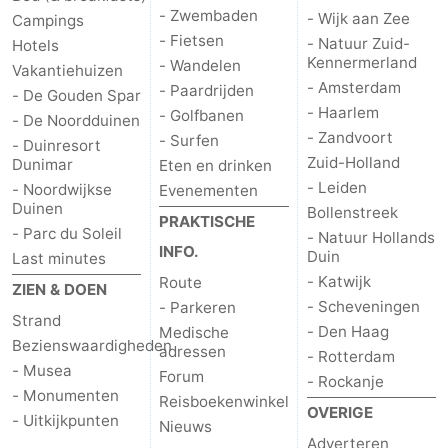
- Zwembaden
- Wijk aan Zee
Campings
- Fietsen
- Natuur Zuid-
Hotels
Kennermerland
- Wandelen
Vakantiehuizen
- Amsterdam
- Paardrijden
- De Gouden Spar
- Haarlem
- Golfbanen
- De Noordduinen
- Zandvoort
- Surfen
- Duinresort
Zuid-Holland
Dunimar
Eten en drinken
- Leiden
- Noordwijkse
Evenementen
Duinen
Bollenstreek
PRAKTISCHE
- Parc du Soleil
- Natuur Hollands
INFO.
Duin
Last minutes
- Katwijk
Route
ZIEN & DOEN
- Scheveningen
- Parkeren
Strand
- Den Haag
Medische
Bezienswaardigheden
adressen
- Rotterdam
- Musea
Forum
- Rockanje
- Monumenten
Reisboekenwinkel
OVERIGE
- Uitkijkpunten
Nieuws
Adverteren