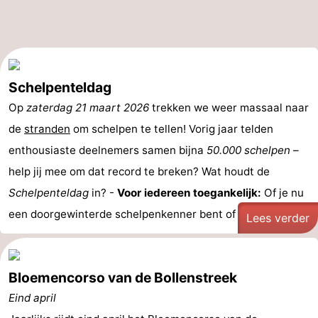
Holland
-
Leiden
Bollenstreek
Schelpenteldag
-
Op
zaterdag 21 maart 2026
trekken we weer massaal naar
Natuur
-
de
stranden
om schelpen te tellen! Vorig jaar telden
enthousiaste deelnemers samen bijna
50.000 schelpen
–
Hollands
Katwijk
-
help jij mee om dat record te breken? Wat houdt de
Duin
Scheveningen
-
Schelpenteldag
in? -
Voor iedereen toegankelijk:
Of je nu
een doorgewinterde schelpenkenner bent of voor het ...
Den
-
Lees verder
Haag
Rotterdam
-
Bloemencorso van de Bollenstreek
Rockanje
Weer
Eind april
Contact