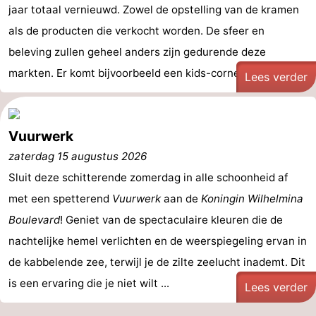
jaar totaal vernieuwd. Zowel de opstelling van de kramen
Musea
-
als de producten die verkocht worden. De sfeer en
Monumenten
-
beleving zullen geheel anders zijn gedurende deze
markten. Er komt bijvoorbeeld een kids-corner waar de ...
Lees verder
Uitkijkpunten
Attracties
-
Vuurwerk
Rondvaarten
-
zaterdag 15 augustus 2026
Sluit deze schitterende zomerdag in alle schoonheid af
Speeltuinen
-
met een spetterend
Vuurwerk
aan de
Koningin Wilhelmina
Binnenspeeltuinen
-
Boulevard
! Geniet van de spectaculaire kleuren die de
nachtelijke hemel verlichten en de weerspiegeling ervan in
Experiences
Wellness
de kabbelende zee, terwijl je de zilte zeelucht inademt. Dit
centra
Dorpen
is een ervaring die je niet wilt ...
Lees verder
&
Natuur