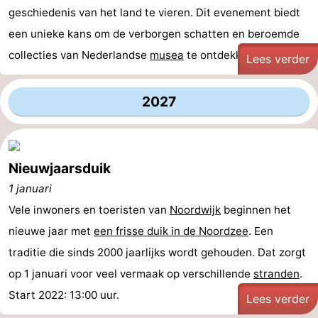
geschiedenis van het land te vieren. Dit evenement biedt
Schoorlse
Bergen
-
een unieke kans om de verborgen schatten en beroemde
collecties van Nederlandse
Duinen
aan
Bergen
-
musea
te ontdekken. Van ...
Lees verder
Zee
Alkmaar
-
2027
Egmond
-
aan
Noordhollands
-
Nieuwjaarsduik
Zee
duinreservaat
Wijk
-
1 januari
Vele inwoners en toeristen van
Noordwijk
beginnen het
aan
Natuur
-
nieuwe jaar met
een frisse duik in de Noordzee
. Een
Zee
Zuid-
Amsterdam
-
traditie die sinds 2000 jaarlijks wordt gehouden. Dat zorgt
op 1 januari voor veel vermaak op verschillende
stranden
.
Kennermerland
Haarlem
-
Start 2022: 13:00 uur.
Lees verder
Zandvoort
Zuid-