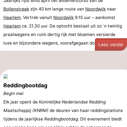
Jaarlijks rijdt eind april het Bloemencorso van de
Bollenstreek
zijn 40 km lange route van
Noordwijk
naar
Haarlem
. Vertrek vanuit
Noordwijk
9.15 uur – aankomst
Haarlem
ca. 21.30 uur. De optocht bestaat uit zo´n twintig
praalwagens en ruim dertig rijk met bloemen versierde
luxe en bijzondere wagens, voorafgegaan door ...
Lees verder
Reddingbootdag
Begin mei
Elk jaar opent de
Koninklijke Nederlandse Redding
Maatschappij (KNRM)
de deuren van haar reddingstations
tijdens de jaarlijkse
Reddingbootdag
. Dit evenement biedt