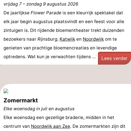
vrijdag 7
–
zondag 9 augustus 2026
-
De jaarlijkse
Flower Parade
is een kleurrijk spektakel dat
De
-
elk jaar begin augustus plaatsvindt en een feest voor alle
zintuigen is. Dit rijdende bloementheater trekt duizenden
Gouden
De
-
bezoekers naar
Rijnsburg
,
Katwijk
en
Noordwijk
om te
Spar
Noordduinen
Duinresort
-
genieten van prachtige bloemencreaties en levendige
optredens. Wat kun je verwachten tijdens ...
Lees verder
Dunimar
Noordwijkse
-
Duinen
Parc
Last
du
minutes
Strand
Soleil
Zien
Zomermarkt
Elke woensdag in juli en augustus
&
Bezienswaardigheden
Elke woensdag een gezellige braderie, midden in het
doen
-
centrum van
Noordwijk aan Zee
. De zomermarkten zijn dit