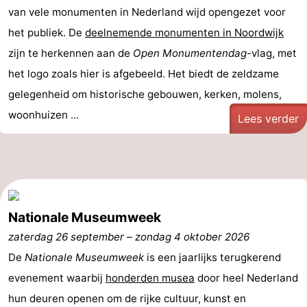
van vele monumenten in Nederland wijd opengezet voor
Forum
het publiek. De
deelnemende monumenten in Noordwijk
Route
zijn te herkennen aan de
Open Monumentendag
-vlag, met
het logo zoals hier is afgebeeld. Het biedt de zeldzame
-
gelegenheid om historische gebouwen, kerken, molens,
Parkeren
Reisboekenwinkel
woonhuizen ...
Lees verder
Nieuws
Medische
adressen
Regio
Nationale Museumweek
zaterdag 26 september
Noord-
–
zondag 4 oktober 2026
De
Nationale Museumweek
is een jaarlijks terugkerend
Holland
-
evenement waarbij
honderden musea
door heel Nederland
hun deuren openen om de rijke cultuur, kunst en
Natuur
-