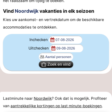
het raadzaam om tijdig te boeken.
-
Vind
Noordwijk
vakanties in elk seizoen
De
-
Kies uw aankomst- en vertrekdatum om de beschikbare
accommodaties te ontdekken.
Gouden
De
-
Inchecken
Spar
Noordduinen
Duinresort
-
Uitchecken
Dunimar
Noordwijkse
-
Duinen
Parc
Last
Zoek en vind
du
minutes
Strand
Soleil
Zien
&
Bezienswaardigheden
Lastminute naar
Noordwijk
? Ook dat is mogelijk. Profiteer
van
aantrekkelijke kortingen op last minute-boekingen
.
doen
-