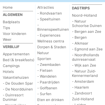
Home
Attracties
Schoorlse
Bergen
-
DAGTRIPS
- Rondvaarten
ALGEMEEN
Noord-Holland
Duinen
aan
Bergen
-
- Speeltuinen
- Natuur
Badplaats
-
Schoorlse Duinen
Tips
Zee
Alkmaar
-
Binnenspeeltuinen
- Bergen aan Zee
Voor kinderen
- Experiences
- Bergen
Egmond
-
Weer
Wellness centra
- Alkmaar
VERBLIJF
Dorpen & Steden
- Egmond aan Zee
aan
Noordhollands
-
Natuur
Appartementen
- Noordhollands
Sporten
duinreservaat
Bed (& breakfasts)
Zee
duinreservaat
Wijk
-
- Zwembaden
- Wijk aan Zee
Campings
- Fietsen
aan
Natuur
-
- Natuur Zuid-
Hotels
Kennermerland
- Wandelen
Vakantiehuizen
- Amsterdam
Zee
Zuid-
Amsterdam
-
- Paardrijden
- De Gouden Spar
- Haarlem
- Golfbanen
- De Noordduinen
Kennermerland
Haarlem
-
- Zandvoort
- Surfen
- Duinresort
Zuid-Holland
Dunimar
Eten en drinken
Zandvoort
Zuid-
- Leiden