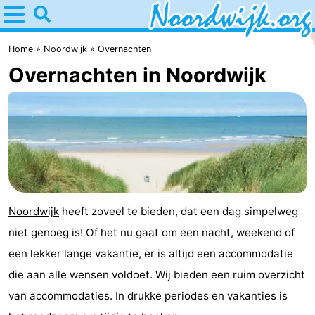
Home
Noordwijk
Home
Noordwijk
Overnachten
Overnachten in Noordwijk
Tips
Voor
kinderen
Overnachten
Appartementen
Bed
Noordwijk
heeft zoveel te bieden, dat een dag simpelweg
niet genoeg is! Of het nu gaat om een nacht, weekend of
(&
Campings
een lekker lange vakantie, er is altijd een accommodatie
breakfasts)
Hotels
die aan alle wensen voldoet. Wij bieden een ruim overzicht
van accommodaties. In drukke periodes en vakanties is
Vakantiehuizen