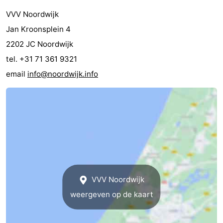
Musea
-
VVV Noordwijk
Jan Kroonsplein 4
Monumenten
-
2202 JC Noordwijk
Uitkijkpunten
Attracties
tel. +31 71 361 9321
email
info@noordwijk.info
-
Rondvaarten
-
Speeltuinen
-
Binnenspeeltuinen
-
Experiences
Wellness
VVV Noordwijk
centra
Dorpen
weergeven op de kaart
&
Natuur