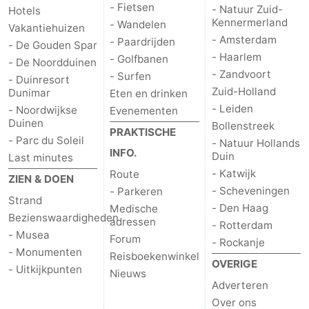
- Fietsen
- Natuur Zuid-
Hotels
Kennermerland
- Wandelen
Vakantiehuizen
- Amsterdam
- Paardrijden
- De Gouden Spar
- Haarlem
- Golfbanen
- De Noordduinen
- Zandvoort
- Surfen
- Duinresort
Zuid-Holland
Dunimar
Eten en drinken
- Leiden
- Noordwijkse
Evenementen
Duinen
Bollenstreek
PRAKTISCHE
- Parc du Soleil
- Natuur Hollands
INFO.
Duin
Last minutes
- Katwijk
Route
ZIEN & DOEN
- Scheveningen
- Parkeren
Strand
- Den Haag
Medische
Bezienswaardigheden
adressen
- Rotterdam
- Musea
Forum
- Rockanje
- Monumenten
Reisboekenwinkel
OVERIGE
- Uitkijkpunten
Nieuws
Adverteren
Over ons