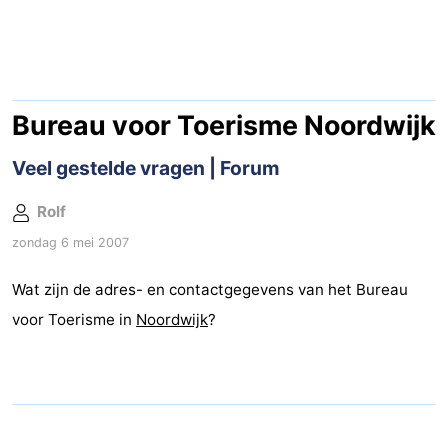
-
De
-
Gouden
De
-
Bureau voor Toerisme Noordwijk
Spar
Noordduinen
Duinresort
-
Veel gestelde vragen | Forum
Dunimar
Noordwijkse
-
Rolf
zondag 6 mei 2007
Duinen
Parc
Last
Wat zijn de adres- en contactgegevens van het Bureau
du
minutes
Strand
voor Toerisme in
Noordwijk
?
Soleil
Zien
&
Bezienswaardigheden
doen
-