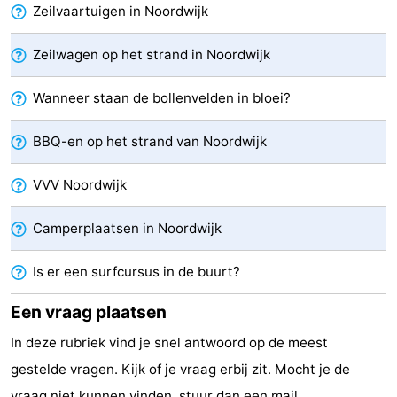
Zeilvaartuigen in Noordwijk
Forum
Zeilwagen op het strand in Noordwijk
Route
Wanneer staan de bollenvelden in bloei?
-
BBQ-en op het strand van Noordwijk
Parkeren
Reisboekenwinkel
VVV Noordwijk
Nieuws
Medische
Camperplaatsen in Noordwijk
adressen
Regio
Is er een surfcursus in de buurt?
Noord-
Een vraag plaatsen
In deze rubriek vind je snel antwoord op de meest
Holland
-
gestelde vragen. Kijk of je vraag erbij zit. Mocht je de
Natuur
-
vraag niet kunnen vinden, stuur dan een
mail
.