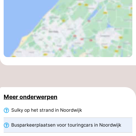
Steden
Sporten
-
Zwembaden
-
Fietsen
-
Wandelen
-
Paardrijden
-
Golfbanen
-
Meer onderwerpen
Surfen
Eten
Sulky op het strand in Noordwijk
en
Evenementen
Busparkeerplaatsen voor touringcars in Noordwijk
drinken
Praktisch