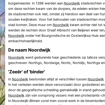
burgemeester. In 1398 werden aan
Noordwijk
stadsrechten v
om deze rechten kwam van de dorpers, de edelen wisten hier n
de stadsrechten ook niet, omdat zij hierdoor een deel van 
zouden kwijtraken. Voor het behouden van stadsrechten moe
stad komen. Deze muur om
Noordwijk
kwam echter niet tot 
werden de rechten door Graaf Albrecht van Beijeren weer te
Noordwijk
onder het Bourgondische en Oostenrijkse Huis ee
ambachtsheerlijkheid.
De naam Noordwijk
Noordwijk
werd gedurende haar geschiedenis op talloze vers
geschreven: Northgo, Nordwige, Nortic, Nortdijc, Northge en
'Zeeër' of 'binder'
In
Noordwijk
bestonden altijd al verschillen tussen
Noordwijk
In het verleden werden deze veroorzaakt door godsdienst en
door de geografische scheiding gemakkelijk in stand gehou
Noordwijk
zijn van oorsprong vissers met een protestants-chr
In
Noordwijk-Binnen
vond men vooral werk in de bloembollen