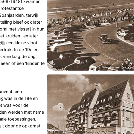
 (1568-1648) kwamen
protestantse
Spanjaarden, terwijl
lling bleef ook later
oral met visserij in hun
t kruiden- en later
ijk
een kleine vloot
ertrok. In de 19e en
fs vandaag de dag
eeër’ of een ‘Binder’ te
onvent: een
jk
was in de 18e en
et was voor de
uiden werden met name
nale toepassingen.
elt door de opkomst