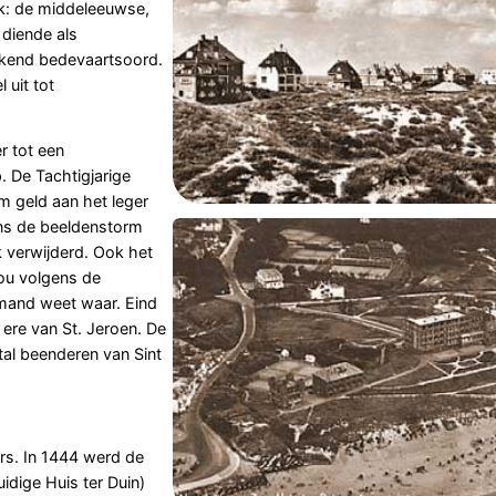
k: de middeleeuwse,
 diende als
ekend bedevaartsoord.
l uit tot
r tot een
. De Tachtigjarige
m geld aan het leger
ens de beeldenstorm
k verwijderd. Ook het
zou volgens de
emand weet waar. Eind
ere van St. Jeroen. De
ntal beenderen van Sint
ers. In 1444 werd de
idige Huis ter Duin)