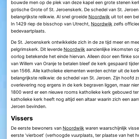
bouwde men op de plek van deze kapel een grote stenen ker
gotische Grote of St. Jeroenskerk. De schedel van St. Jeroen
belangrijkste relikwie. Al snel groeide
Noordwijk
uit tot een b
In 1429 riep de bisschop van Utrecht,
Noordwijk
zelfs officiee
bedevaartplaats.
De St. Jeroenskerk ontwikkelde zich in de ze tijd meer en mee
pelgrimskerk. Dit leverde
Noordwijk
aanzienlijke inkomsten op
oorlog betekende het einde hiervan. Alleen door een flinke so
van Willem van Oranje te betalen bleef de kerk gespaard tijd
van 1566. Alle katholieke elementen werden echter uit de ker
belangrijkste relikwie: de schedel van St. Jeroen. Zijn hoofd 
overlevering nog ergens in de kerk begraven liggen, maar ni
1800 werd er een nieuwe rooms katholieke kerk gebouwd ter 
katholieke kerk heeft nog altijd een altaar waarin zich een aa
Jeroen bevinden.
Vissers
De eerste bewoners van
Noordwijk
waren waarschijnlijk viss
eerste ‘vierboet’ (verhoogde vuurplaats, ter plaatse van het hu