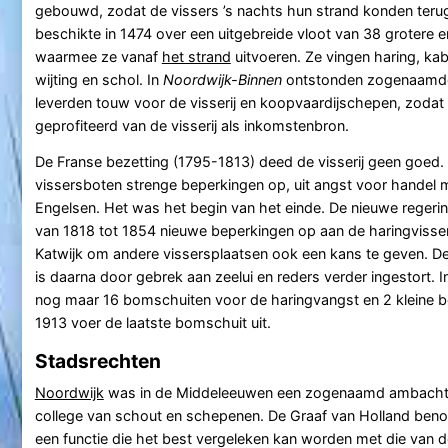
gebouwd, zodat de vissers ’s nachts hun strand konden teru
beschikte in 1474 over een uitgebreide vloot van 38 grotere 
waarmee ze vanaf
het strand
uitvoeren. Ze vingen haring, kab
wijting en schol. In
Noordwijk-Binnen
ontstonden zogenaamde 
leverden touw voor de visserij en koopvaardijschepen, zodat
geprofiteerd van de visserij als inkomstenbron.
De Franse bezetting (1795-1813) deed de visserij geen goed
vissersboten strenge beperkingen op, uit angst voor handel m
Engelsen. Het was het begin van het einde. De nieuwe regeri
van 1818 tot 1854 nieuwe beperkingen op aan de haringvisser
Katwijk om andere vissersplaatsen ook een kans te geven. De
is daarna door gebrek aan zeelui en reders verder ingestort. I
nog maar 16 bomschuiten voor de haringvangst en 2 kleine boo
1913 voer de laatste bomschuit uit.
Stadsrechten
Noordwijk
was in de Middeleeuwen een zogenaamd ambacht,
college van schout en schepenen. De Graaf van Holland beno
een functie die het best vergeleken kan worden met die van d