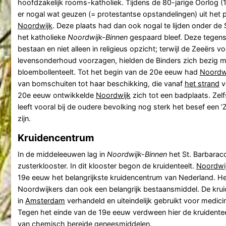
hoofdzakelijk rooms-katholiek. Tijdens de 80-jarige Oorlog
er nogal wat geuzen (= protestantse opstandelingen) uit het 
Noordwijk
. Deze plaats had dan ook nogal te lijden onder de 
het katholieke
Noordwijk-Binnen
gespaard bleef. Deze tegenste
bestaan en niet alleen in religieus opzicht; terwijl de Zeeërs vo
levensonderhoud voorzagen, hielden de Binders zich bezig me
bloembollenteelt. Tot het begin van de 20e eeuw had
Noordw
van bomschuiten tot haar beschikking, die vanaf
het strand
v
20e eeuw ontwikkelde
Noordwijk
zich tot een badplaats. Zel
leeft vooral bij de oudere bevolking nog sterk het besef een ‘Z
zijn.
Kruidencentrum
In de middeleeuwen lag in
Noordwijk-Binnen
het St. Barbarac
zusterklooster. In dit klooster begon de kruidenteelt.
Noordwi
19e eeuw het belangrijkste kruidencentrum van Nederland. H
Noordwijkers dan ook een belangrijk bestaansmiddel. De kr
in
Amsterdam
verhandeld en uiteindelijk gebruikt voor medici
Tegen het einde van de 19e eeuw verdween hier de kruidente
van chemisch bereide geneesmiddelen.