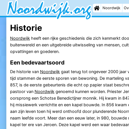
Noordwijk
Ov
Historie
Noordwijk
heeft een rijke geschiedenis die zich kenmerkt do
buitenwereld en een uitgebreide uitwisseling van mensen, cultu
opvattingen en goederen.
Een bedevaartsoord
De historie van
Noordwijk
gaat terug tot ongeveer 2000 jaar v
tijd stammen de eerste sporen van bewoning. De marteling van
857, is de eerste gebeurtenis die echt op papier staat beschr
pastoor van
Noordwijk
genoemd kunnen worden. Priester Je
oorsprong een Schotse Benedictijner monnik. Hij kwam in 84
hij missiewerk verrichtte en een kapel bouwde. In 856 kwam 
aan zijn leven toen hij werd onthoofd door plunderende Noor
naam leefde voort. Meer dan een eeuw later, in 980, bouwd
kapel ter ere van Jeroen. Deze kapel werd een waar bedevaar