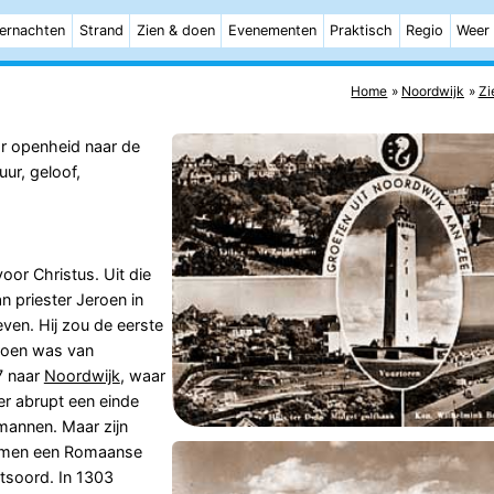
ernachten
Strand
Zien & doen
Evenementen
Praktisch
Regio
Weer
Home
Noordwijk
Zi
or openheid naar de
ur, geloof,
oor Christus. Uit die
 priester Jeroen in
even. Hij zou de eerste
roen was van
7 naar
Noordwijk
, waar
er abrupt een einde
mannen. Maar zijn
e men een Romaanse
tsoord. In 1303