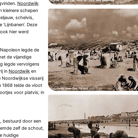
gvinden.
Noordwijk
en kleinere schepen
eljauw, schelvis,
‘Lijnbanen’. Deze
 ook hier werd
. Napoleon legde de
et de vijandige
ng legde vervolgens
ij in
Noordwijk
en
 Noordwijkse visserij
n 1868 telde de vloot
tjes voor platvis; in
 bestuurd door een
emde zelf de schout,
e huidige