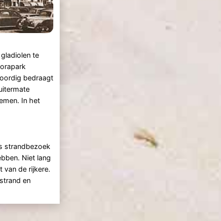
gladiolen te
lorapark
woordig bedraagt
uitermate
emen. In het
as strandbezoek
ebben. Niet lang
 van de rijkere.
strand en