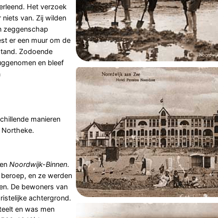
erleend. Het verzoek
iets van. Zij wilden
hun zeggenschap
st er een muur om de
stand. Zodoende
ruggenomen en bleef
n
chillende manieren
 Northeke.
en
Noordwijk-Binnen
.
 beroep, en ze werden
den. De bewoners van
istelijke achtergrond.
teelt en was men