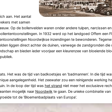
ich aan. Het aantal
kwekers met samen
eeuw. Op de bollenvelden waren onder andere tulpen, narcissen en 
lententoonstellingen. In 1932 werd op het landgoed Offem een F
ntentoonstellingen Noordwijkse inzendingen te bewonderen. Tegen
elden liggen direct achter de duinen, vanwege de zandgronden die 
landschap en bieden ieder voorjaar een kleurenzee van bloeiende blo
publiek.
ats. Het was de tijd van badkoetsjes en ‘badmannen’. In die tijd w
n chique aangelegenheid. Het zeewater zou een reinigende werking h
n. In de loop der tijd was
het strand
niet meer het exclusieve recht
eanten mogelijk naar
Noordwijk
te gaan. De unieke combinatie van 
groeide tot de 'Bloemenbadplaats van Europa'.