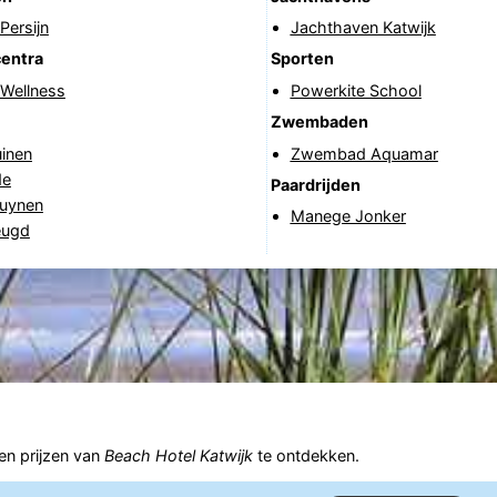
Persijn
Jachthaven Katwijk
centra
Sporten
 Wellness
Powerkite School
Zwembaden
uinen
Zwembad Aquamar
de
Paardrijden
uynen
Manege Jonker
eugd
n prijzen van
Beach Hotel Katwijk
te ontdekken.