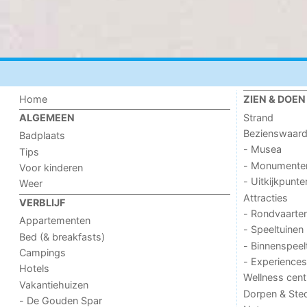
Home
ZIEN & DOEN
Strand
ALGEMEEN
Bezienswaar
Badplaats
- Musea
Tips
- Monumente
Voor kinderen
- Uitkijkpunte
Weer
Attracties
VERBLIJF
- Rondvaarte
Appartementen
- Speeltuinen
Bed (& breakfasts)
- Binnenspeel
Campings
- Experiences
Hotels
Wellness cent
Vakantiehuizen
Dorpen & Ste
- De Gouden Spar