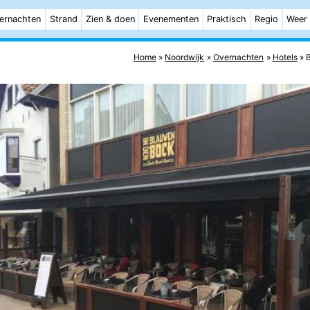
ernachten
Strand
Zien & doen
Evenementen
Praktisch
Regio
Weer
Home
Noordwijk
Overnachten
Hotels