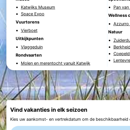
Katwijks Museum
Pan van 
Space Expo
Wellness 
Vuurtorens
Azzurro
Vierboet
Natuur
Uitkijkpunten
Zuiderd
Vlaggeduin
Berkhei
Coepeld
Rondvaarten
Lentevr
Molen en merentocht vanuit Katwijk
Vind vakanties in elk seizoen
Kies uw aankomst- en vertrekdatum om de beschikbaarheid e