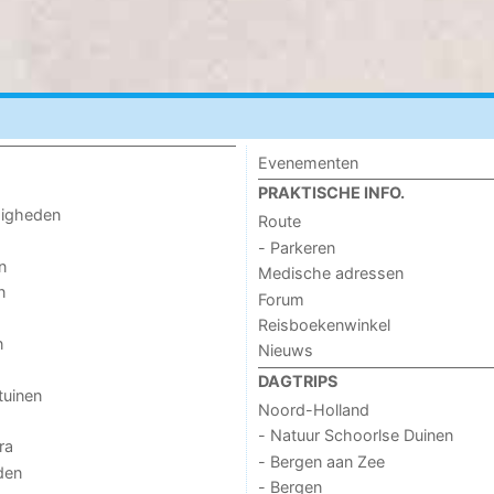
Evenementen
PRAKTISCHE INFO.
digheden
Route
- Parkeren
n
Medische adressen
n
Forum
Reisboekenwinkel
n
Nieuws
DAGTRIPS
tuinen
Noord-Holland
- Natuur Schoorlse Duinen
ra
- Bergen aan Zee
den
- Bergen