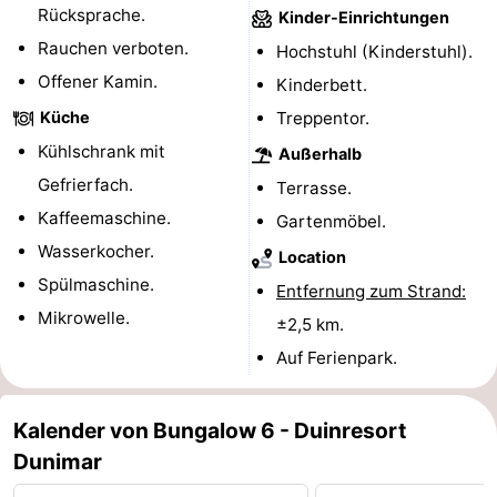
Rücksprache.
Kinder-Einrichtungen
Forum
Rauchen verboten.
Hochstuhl (Kinderstuhl).
Offener Kamin.
Route
Kinderbett.
Küche
Treppentor.
-
Kühlschrank mit
Außerhalb
Parken
Reisebuchshop
Gefrierfach.
Terrasse.
Kaffeemaschine.
Gartenmöbel.
Medizin
Wasserkocher.
Location
Adressen
Region
Spülmaschine.
Entfernung zum Strand:
Mikrowelle.
±2,5 km.
Nordholland
Auf Ferienpark.
-
Kalender von Bungalow 6 - Duinresort
Natur
-
Dunimar
Schoorlse
Bergen
-