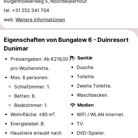
Ruigenhoekerweg 5, Noordwijkerhout
-
tel. +31 252 341 704
web.
Weitere Informationen
Schwimmbader
-
Radfahren
-
Eigenschaften von Bungalow 6 - Duinresort
Dunimar
Wandern
-
Sanitär
Preisangaben: Ab €216,00
Reiten
-
Dusche.
pro Wochenmitte.
Toilette.
Max. 6 personen.
Golfplatze
-
Zweite Toilette.
Schlafzimmer: 1.
Surfen
-
Waschbecken.
Betten: 6.
Badezimmer: 1.
Medien
Sportangeln
Essen
Wohnfläche: ±80 m².
WiFi / WLAN Internet.
und
Veranstaltungen
Energielabel: B.
TV.
Haustiere erlaubt nach
DVD-Spieler.
trinken
Praktisch