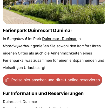
Denkmäler
-
Aussichtspunkte
Attraktionen
-
Ferienpark Duinresort Dunimar
In
Bungalow 6
im Park
Duinresort Dunimar
in
Rundfahrten
-
Noordwijkerhout
genießen Sie sowohl den Komfort Ihres
Spielplätze
-
eigenen Ortes als auch die Annehmlichkeiten eines
Ferienparks, was zusammen für einen entspannenden und
Indoor-
-
vielseitigen Urlaub sorgt.
Spielplätze
Experiences
Wellness-
Preise hier ansehen
und direkt online reservieren
Zentren
Dörfer
Fur Information und Reservierungen
&
Natur
Duinresort Dunimar
Städte
Sport