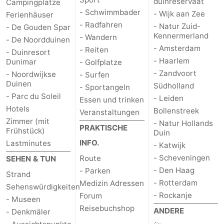
duinreservaat
Campingplätze
- Schwimmbader
- Wijk aan Zee
Ferienhäuser
- Radfahren
- Natur Zuid-
- De Gouden Spar
Kennermerland
- Wandern
- De Noordduinen
- Amsterdam
- Reiten
- Duinresort
- Haarlem
Dunimar
- Golfplatze
- Zandvoort
- Noordwijkse
- Surfen
Duinen
Südholland
- Sportangeln
- Parc du Soleil
- Leiden
Essen und trinken
Hotels
Bollenstreek
Veranstaltungen
Zimmer (mit
- Natur Hollands
PRAKTISCHE
Frühstück)
Duin
INFO.
Lastminutes
- Katwijk
- Scheveningen
Route
SEHEN & TUN
- Den Haag
- Parken
Strand
- Rotterdam
Medizin Adressen
Sehenswürdigkeiten
- Rockanje
Forum
- Museen
Reisebuchshop
ANDERE
- Denkmäler