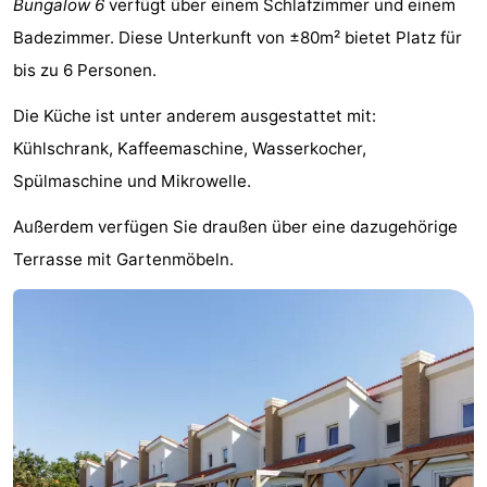
Bungalow 6
verfügt über einem Schlafzimmer und einem
Gouden
De
-
Badezimmer. Diese Unterkunft von ±80m² bietet Platz für
bis zu 6 Personen.
Spar
Noordduinen
Duinresort
-
Die Küche ist unter anderem ausgestattet mit:
Dunimar
Noordwijkse
-
Kühlschrank, Kaffeemaschine, Wasserkocher,
Duinen
Parc
Hotels
Spülmaschine und Mikrowelle.
du
Zimmer
Außerdem verfügen Sie draußen über eine dazugehörige
Terrasse mit Gartenmöbeln.
Soleil
(mit
Lastminutes
Frühstück)
Strand
Sehen
&
-
tun
Museen
-