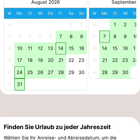
August 2026
September 
Duinen
aan
Bergen
-
W
Mo
Di
Mi
Do
Fr
Sa
So
W
Mo
Di
Mi
Do
Zee
Alkmaar
-
1
2
1
2
3
31
36
3
4
5
6
7
8
9
7
8
9
10
32
37
Egmond
-
10
11
12
13
14
15
16
14
15
16
17
33
38
aan
Noordhollands
-
17
18
19
20
21
22
23
21
22
23
24
34
39
Zee
duinreservaat
Wijk
-
24
25
26
27
28
29
30
28
29
30
35
40
aan
Natur
-
31
36
Zee
Zuid-
Amsterdam
-
Kennermerland
Haarlem
-
Zandvoort
Südholland
Finden Sie Urlaub zu jeder Jahreszeit
-
Wählen Sie Ihr Anreise- und Abreisedatum, um die