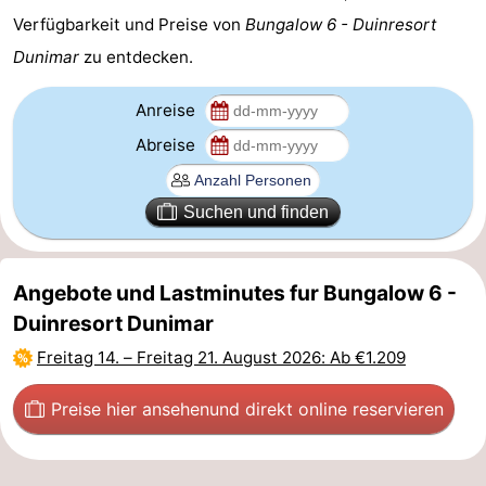
Verfügbarkeit und Preise von
Bungalow 6 - Duinresort
Leiden
Bollenstreek
Dunimar
zu entdecken.
-
Anreise
Natur
-
Abreise
Hollands
Katwijk
-
Suchen und finden
Duin
Scheveningen
-
Den
-
Angebote und Lastminutes fur Bungalow 6 -
Duinresort Dunimar
Haag
Rotterdam
-
Freitag 14.
–
Freitag 21. August 2026
: Ab €1.209
Rockanje
Wetter
Preise hier ansehen
und direkt online reservieren
Kontakt