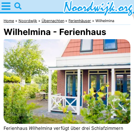
Home
Noordwijk
Home
Noordwijk
Übernachten
Ferienhäuser
Wilhelmina
Wilhelmina - Ferienhaus
Tipps
Für
Kindern
Übernachten
Appartements
Campingplätze
Ferienhäuser
-
De
-
Ferienhaus
Wilhelmina
verfügt über drei Schlafzimmern