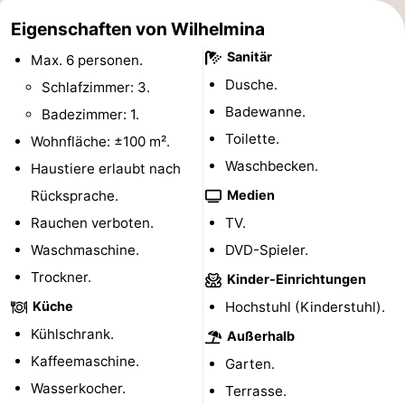
Denkmäler
-
Eigenschaften von Wilhelmina
Sanitär
Max. 6 personen.
Aussichtspunkte
Attraktionen
Dusche.
Schlafzimmer: 3.
-
Badewanne.
Badezimmer: 1.
Toilette.
Wohnfläche: ±100 m².
Rundfahrten
-
Waschbecken.
Haustiere erlaubt nach
Spielplätze
-
Rücksprache.
Medien
Rauchen verboten.
TV.
Indoor-
-
Waschmaschine.
DVD-Spieler.
Spielplätze
Experiences
Wellness-
Trockner.
Kinder-Einrichtungen
Küche
Hochstuhl (Kinderstuhl).
Zentren
Dörfer
Kühlschrank.
Außerhalb
&
Natur
Kaffeemaschine.
Garten.
Wasserkocher.
Städte
Sport
Terrasse.