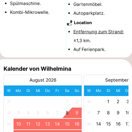
Spülmaschine.
Gartenmöbel.
-
Kombi-Mikrowelle.
Autoparkplatz.
Schwimmbader
-
Location
Entfernung zum Strand:
Radfahren
-
±1,3 km.
Wandern
-
Auf Ferienpark.
Reiten
-
Kalender von Wilhelmina
Golfplatze
-
August 2026
September 
Surfen
-
W
Mo
Di
Mi
Do
Fr
Sa
So
W
Mo
Di
Mi
Do
Sportangeln
Essen
1
2
1
2
3
31
36
3
4
5
6
7
8
9
7
8
9
10
32
37
und
Veranstaltungen
10
11
12
13
14
15
16
14
15
16
17
33
38
trinken
Praktisch