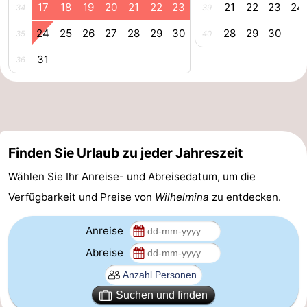
17
18
19
20
21
22
23
21
22
23
24
34
39
Forum
24
25
26
27
28
29
30
28
29
30
35
40
Route
31
36
-
Parken
Reisebuchshop
Medizin
Finden Sie Urlaub zu jeder Jahreszeit
Adressen
Region
Wählen Sie Ihr Anreise- und Abreisedatum, um die
Verfügbarkeit und Preise von
Wilhelmina
zu entdecken.
Nordholland
Anreise
-
Abreise
Natur
-
Suchen und finden
Schoorlse
Bergen
-