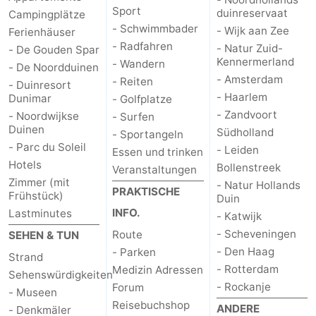
Sport
duinreservaat
Campingplätze
- Schwimmbader
- Wijk aan Zee
Ferienhäuser
- Radfahren
- Natur Zuid-
- De Gouden Spar
Kennermerland
- Wandern
- De Noordduinen
- Amsterdam
- Reiten
- Duinresort
- Haarlem
Dunimar
- Golfplatze
- Zandvoort
- Noordwijkse
- Surfen
Duinen
Südholland
- Sportangeln
- Parc du Soleil
- Leiden
Essen und trinken
Hotels
Bollenstreek
Veranstaltungen
Zimmer (mit
- Natur Hollands
PRAKTISCHE
Frühstück)
Duin
INFO.
Lastminutes
- Katwijk
- Scheveningen
Route
SEHEN & TUN
- Den Haag
- Parken
Strand
- Rotterdam
Medizin Adressen
Sehenswürdigkeiten
- Rockanje
Forum
- Museen
Reisebuchshop
ANDERE
- Denkmäler