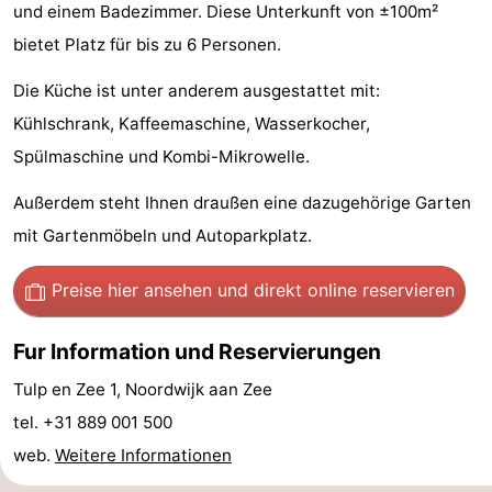
und einem Badezimmer. Diese Unterkunft von ±100m²
Gouden
De
-
bietet Platz für bis zu 6 Personen.
Spar
Noordduinen
Duinresort
-
Die Küche ist unter anderem ausgestattet mit:
Kühlschrank, Kaffeemaschine, Wasserkocher,
Dunimar
Noordwijkse
-
Spülmaschine und Kombi-Mikrowelle.
Duinen
Parc
Hotels
Außerdem steht Ihnen draußen eine dazugehörige Garten
du
Zimmer
mit Gartenmöbeln und Autoparkplatz.
Soleil
(mit
Lastminutes
Preise hier ansehen
und direkt online reservieren
Frühstück)
Strand
Fur Information und Reservierungen
Sehen
Tulp en Zee 1, Noordwijk aan Zee
tel. +31 889 001 500
&
-
web.
Weitere Informationen
tun
Museen
-