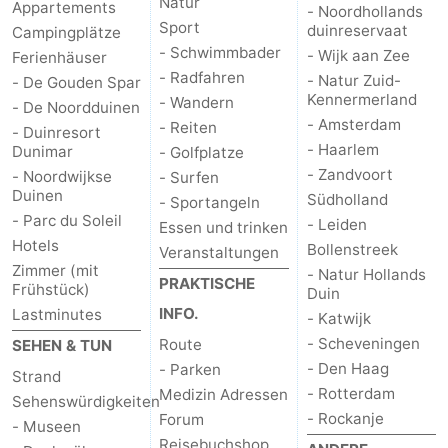
Natur
Appartements
- Noordhollands
Sport
duinreservaat
Campingplätze
- Schwimmbader
- Wijk aan Zee
Ferienhäuser
- Radfahren
- Natur Zuid-
- De Gouden Spar
Kennermerland
- Wandern
- De Noordduinen
- Amsterdam
- Reiten
- Duinresort
- Haarlem
Dunimar
- Golfplatze
- Zandvoort
- Noordwijkse
- Surfen
Duinen
Südholland
- Sportangeln
- Parc du Soleil
- Leiden
Essen und trinken
Hotels
Bollenstreek
Veranstaltungen
Zimmer (mit
- Natur Hollands
PRAKTISCHE
Frühstück)
Duin
INFO.
Lastminutes
- Katwijk
- Scheveningen
Route
SEHEN & TUN
- Den Haag
- Parken
Strand
- Rotterdam
Medizin Adressen
Sehenswürdigkeiten
- Rockanje
Forum
- Museen
Reisebuchshop