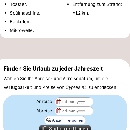
Toaster.
Entfernung zum Strand:
Forum
Spülmaschine.
±1,2 km.
Backofen.
Route
Mikrowelle.
-
Parken
Reisebuchshop
Medizin
Finden Sie Urlaub zu jeder Jahreszeit
Adressen
Region
Wählen Sie Ihr Anreise- und Abreisedatum, um die
Verfügbarkeit und Preise von
Cypres XL
zu entdecken.
Nordholland
-
Anreise
Abreise
Natur
-
Schoorlse
Bergen
-
Suchen und finden