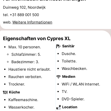
-
Duinweg 102, Noordwijk
tel. +31 889 001 500
Schwimmbader
-
web.
Weitere Informationen
Radfahren
-
Eigenschaften von Cypres XL
Wandern
-
Sanitär
Max. 10 personen.
Reiten
-
Dusche.
Schlafzimmer: 5.
Toilette.
Badezimmer: 3.
Golfplatze
-
Waschbecken.
Haustiere nicht erlaubt.
Surfen
-
Rauchen verboten.
Medien
Trockner.
WiFi / WLAN Internet.
Sportangeln
Essen
TV.
Küche
und
Veranstaltungen
DVD-Spieler.
Kaffeemaschine.
Wasserkocher.
Location
trinken
Praktisch