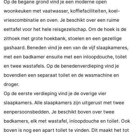
Op de begane grond vind je een moderne open
Gouden
De
-
woonkeuken met vaatwasser, koffiefaciliteiten, koel-
vriescombinatie en oven. Je beschikt over een ruime
Spar
Noordduinen
Duinresort
-
eettafel voor het hele reisgezelschap. Om de hoek is de
Dunimar
Noordwijkse
-
zithoek met grote hoekbank, stoelen en een gezellige
gashaard. Beneden vind je een van de vijf slaapkameres,
Duinen
Parc
Hotels
met een badkamer ensuite met een inloopdouche, toilet
du
Zimmer
en twee wastafels. Op de benedenverdieping vind je
bovendien een separaat toilet en de wasmachine en
Soleil
(mit
Lastminutes
droger.
Frühstück)
Strand
Op de eerste verdieping vind je de overige vier
slaapkamers. Alle slaapkamers zijn uitgerust met twee
Sehen
eenpersoonsbedden. Je beschikt boven over twee
&
-
badkamers, elk met wastafel, inloopdouche en toilet. Ook
boven is nog een apart toilet te vinden. Dit maakt het tot
tun
Museen
-