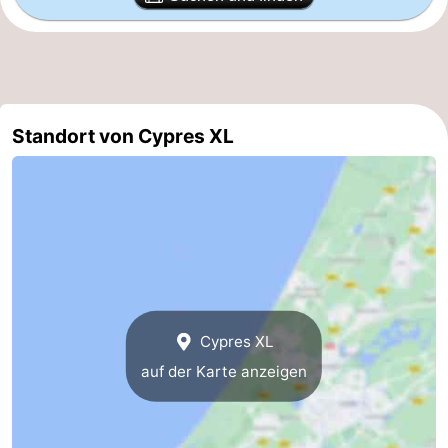
Duinen
aan
Bergen
-
Zee
Alkmaar
-
Egmond
-
Standort von Cypres XL
aan
Noordhollands
-
Zee
duinreservaat
Wijk
-
aan
Natur
-
Zee
Zuid-
Amsterdam
-
Cypres XL
Kennermerland
Haarlem
-
auf der Karte anzeigen
Zandvoort
Südholland
-