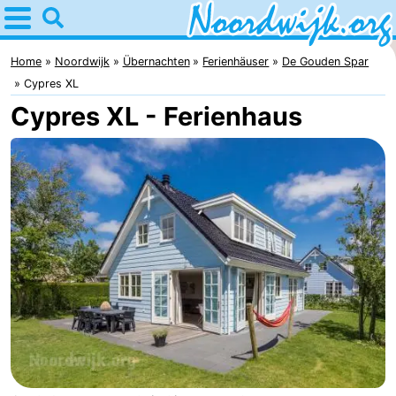
Home
Noordwijk
Home
Noordwijk
Übernachten
Ferienhäuser
De Gouden Spar
Cypres XL
Tipps
Cypres XL - Ferienhaus
Für
Kindern
Übernachten
Appartements
Campingplätze
Ferienhäuser
-
De
-