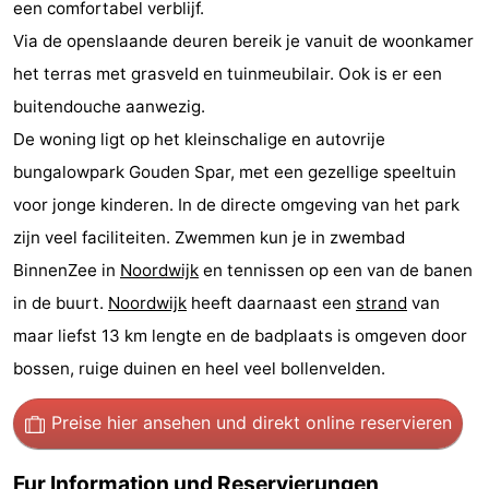
een comfortabel verblijf.
Denkmäler
-
Via de openslaande deuren bereik je vanuit de woonkamer
het terras met grasveld en tuinmeubilair. Ook is er een
Aussichtspunkte
Attraktionen
buitendouche aanwezig.
-
De woning ligt op het kleinschalige en autovrije
bungalowpark Gouden Spar, met een gezellige speeltuin
Rundfahrten
-
voor jonge kinderen. In de directe omgeving van het park
Spielplätze
-
zijn veel faciliteiten. Zwemmen kun je in zwembad
BinnenZee in
Noordwijk
en tennissen op een van de banen
Indoor-
-
in de buurt.
Noordwijk
heeft daarnaast een
strand
van
Spielplätze
Experiences
Wellness-
maar liefst 13 km lengte en de badplaats is omgeven door
bossen, ruige duinen en heel veel bollenvelden.
Zentren
Dörfer
&
Natur
Preise hier ansehen
und direkt online reservieren
Städte
Sport
Fur Information und Reservierungen