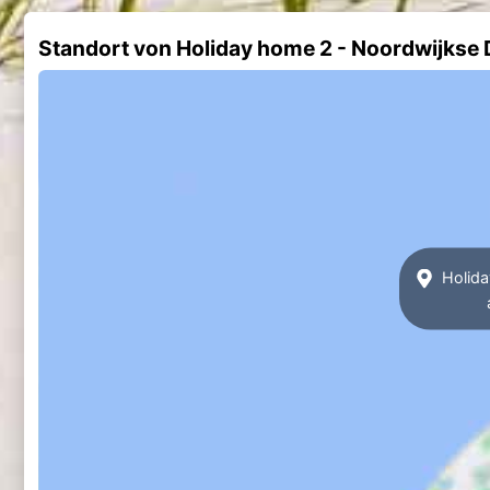
Standort von Holiday home 2 - Noordwijkse
Holida