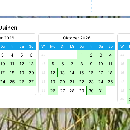
 Duinen
er 2026
Oktober 2026
Do
Fr
Sa
So
W
Mo
Di
Mi
Do
Fr
Sa
So
W
3
4
5
6
1
2
3
4
40
44
10
11
12
13
5
6
7
8
9
10
11
41
45
17
18
19
20
12
13
14
15
16
17
18
42
46
24
25
26
27
19
20
21
22
23
24
25
43
47
26
27
28
29
30
31
44
48
49