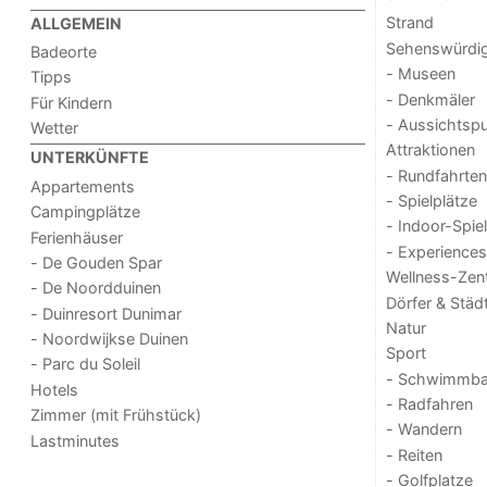
Strand
ALLGEMEIN
Sehenswürdig
Badeorte
- Museen
Tipps
- Denkmäler
Für Kindern
- Aussichtsp
Wetter
Attraktionen
UNTERKÜNFTE
- Rundfahrten
Appartements
- Spielplätze
Campingplätze
- Indoor-Spie
Ferienhäuser
- Experiences
- De Gouden Spar
Wellness-Zen
- De Noordduinen
Dörfer & Städ
- Duinresort Dunimar
Natur
- Noordwijkse Duinen
Sport
- Parc du Soleil
- Schwimmba
Hotels
- Radfahren
Zimmer (mit Frühstück)
- Wandern
Lastminutes
- Reiten
- Golfplatze