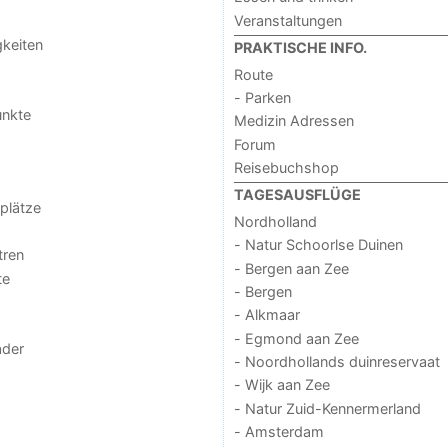
Veranstaltungen
keiten
PRAKTISCHE INFO.
Route
- Parken
unkte
Medizin Adressen
Forum
Reisebuchshop
TAGESAUSFLÜGE
lplätze
Nordholland
- Natur Schoorlse Duinen
tren
- Bergen aan Zee
te
- Bergen
- Alkmaar
- Egmond aan Zee
der
- Noordhollands duinreservaat
- Wijk aan Zee
- Natur Zuid-Kennermerland
- Amsterdam