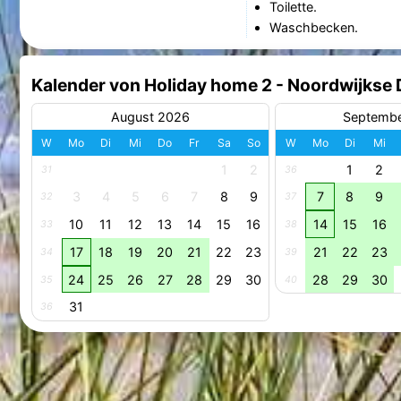
Toilette.
Waschbecken.
Kalender von Holiday home 2 - Noordwijkse
August 2026
Septemb
W
Mo
Di
Mi
Do
Fr
Sa
So
W
Mo
Di
Mi
1
2
1
2
31
36
3
4
5
6
7
8
9
7
8
9
32
37
10
11
12
13
14
15
16
14
15
16
33
38
17
18
19
20
21
22
23
21
22
23
34
39
24
25
26
27
28
29
30
28
29
30
35
40
31
36