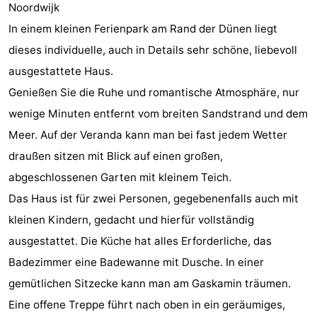
Noordwijk
Gouden
De
-
In einem kleinen Ferienpark am Rand der Dünen liegt
Spar
Noordduinen
Duinresort
-
dieses individuelle, auch in Details sehr schöne, liebevoll
ausgestattete Haus.
Dunimar
Noordwijkse
-
Genießen Sie die Ruhe und romantische Atmosphäre, nur
Duinen
Parc
Hotels
wenige Minuten entfernt vom breiten Sandstrand und dem
Meer. Auf der Veranda kann man bei fast jedem Wetter
du
Zimmer
draußen sitzen mit Blick auf einen großen,
Soleil
(mit
Lastminutes
abgeschlossenen Garten mit kleinem Teich.
Das Haus ist für zwei Personen, gegebenenfalls auch mit
Frühstück)
Strand
kleinen Kindern, gedacht und hierfür vollständig
Sehen
ausgestattet. Die Küche hat alles Erforderliche, das
Badezimmer eine Badewanne mit Dusche. In einer
&
-
gemütlichen Sitzecke kann man am Gaskamin träumen.
tun
Museen
-
Eine offene Treppe führt nach oben in ein geräumiges,