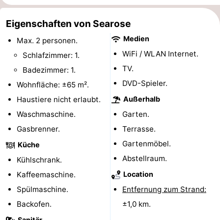
Forum
Eigenschaften von Searose
Route
Medien
Max. 2 personen.
WiFi / WLAN Internet.
Schlafzimmer: 1.
-
TV.
Badezimmer: 1.
Parken
Reisebuchshop
DVD-Spieler.
Wohnfläche: ±65 m².
Haustiere nicht erlaubt.
Außerhalb
Medizin
Waschmaschine.
Garten.
Adressen
Region
Gasbrenner.
Terrasse.
Gartenmöbel.
Küche
Nordholland
Abstellraum.
Kühlschrank.
-
Kaffeemaschine.
Location
Spülmaschine.
Entfernung zum Strand:
Natur
-
Backofen.
±1,0 km.
Schoorlse
Bergen
-
Sanitär