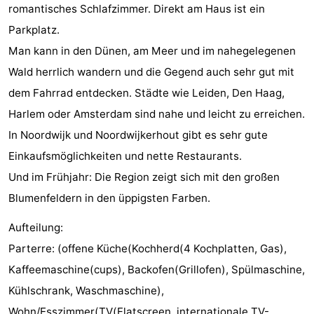
romantisches Schlafzimmer. Direkt am Haus ist ein
Denkmäler
-
Parkplatz.
Aussichtspunkte
Attraktionen
Man kann in den Dünen, am Meer und im nahegelegenen
Wald herrlich wandern und die Gegend auch sehr gut mit
-
dem Fahrrad entdecken. Städte wie Leiden, Den Haag,
Rundfahrten
-
Harlem oder Amsterdam sind nahe und leicht zu erreichen.
In Noordwijk und Noordwijkerhout gibt es sehr gute
Spielplätze
-
Einkaufsmöglichkeiten und nette Restaurants.
Indoor-
-
Und im Frühjahr: Die Region zeigt sich mit den großen
Blumenfeldern in den üppigsten Farben.
Spielplätze
Experiences
Wellness-
Aufteilung:
Zentren
Dörfer
Parterre: (offene Küche(Kochherd(4 Kochplatten, Gas),
Kaffeemaschine(cups), Backofen(Grillofen), Spülmaschine,
&
Natur
Kühlschrank, Waschmaschine),
Städte
Sport
Wohn/Esszimmer(TV(Flatscreen, internationale TV-