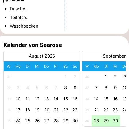
Dusche.
Duinen
aan
Bergen
-
Toilette.
Zee
Alkmaar
-
Waschbecken.
Egmond
-
Kalender von Searose
aan
Noordhollands
-
August 2026
September 
Zee
duinreservaat
Wijk
-
W
Mo
Di
Mi
Do
Fr
Sa
So
W
Mo
Di
Mi
Do
aan
Natur
-
1
2
1
2
3
31
36
Zee
Zuid-
Amsterdam
-
3
4
5
6
7
8
9
7
8
9
10
32
37
10
11
12
13
14
15
16
14
15
16
17
33
38
Kennermerland
Haarlem
-
17
18
19
20
21
22
23
21
22
23
24
34
39
Zandvoort
Südholland
24
25
26
27
28
29
30
28
29
30
35
40
-