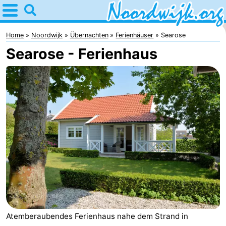
Home
Noordwijk
Home
Noordwijk
Übernachten
Ferienhäuser
Searose
Searose - Ferienhaus
Tipps
Für
Kindern
Übernachten
Appartements
Campingplätze
Ferienhäuser
-
De
-
Atemberaubendes Ferienhaus nahe dem Strand in