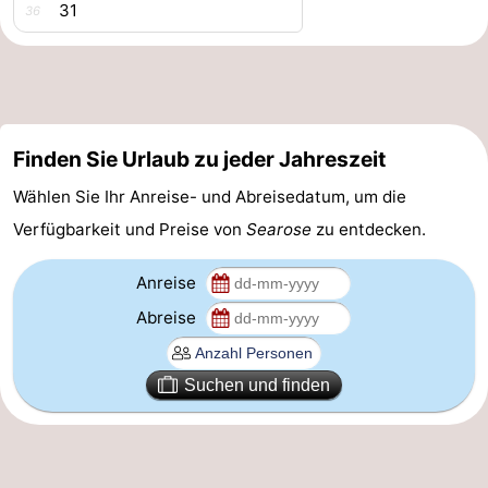
31
36
Leiden
Bollenstreek
-
Natur
-
Finden Sie Urlaub zu jeder Jahreszeit
Hollands
Katwijk
-
Wählen Sie Ihr Anreise- und Abreisedatum, um die
Verfügbarkeit und Preise von
Searose
zu entdecken.
Duin
Scheveningen
-
Anreise
Den
-
Abreise
Haag
Rotterdam
-
Rockanje
Wetter
Suchen und finden
Kontakt