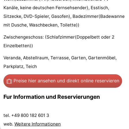
Kanäle, keine deutschen Fernsehsender), Esstisch,
-
Sitzecke, DVD-Spieler, Gasofen), Badezimmer(Badewanne
Schwimmbader
-
mit Dusche, Waschbecken, Toilette))
Radfahren
-
Zwischengeschoss: (Schlafzimmer(Doppelbett oder 2
Einzelbetten))
Wandern
-
Veranda, Abstellraum, Terrasse, Garten, Gartenmöbel,
Reiten
-
Parkplatz, Teich
Golfplatze
-
Preise hier ansehen
und direkt online reservieren
Surfen
-
Fur Information und Reservierungen
Sportangeln
Essen
und
Veranstaltungen
tel. +49 800 182 601 3
web.
Weitere Informationen
trinken
Praktisch