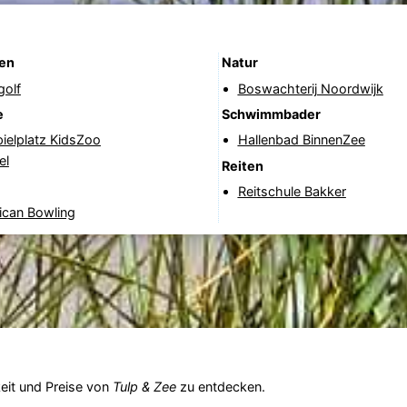
nen
Natur
golf
Boswachterij Noordwijk
e
Schwimmbader
ielplatz KidsZoo
Hallenbad BinnenZee
el
Reiten
Reitschule Bakker
ican Bowling
eit und Preise von
Tulp & Zee
zu entdecken.