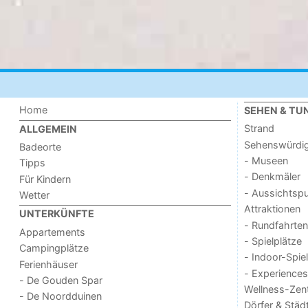
Home
SEHEN & TU
Strand
ALLGEMEIN
Sehenswürdig
Badeorte
- Museen
Tipps
- Denkmäler
Für Kindern
- Aussichtsp
Wetter
Attraktionen
UNTERKÜNFTE
- Rundfahrten
Appartements
- Spielplätze
Campingplätze
- Indoor-Spie
Ferienhäuser
- Experiences
- De Gouden Spar
Wellness-Zen
- De Noordduinen
Dörfer & Städ