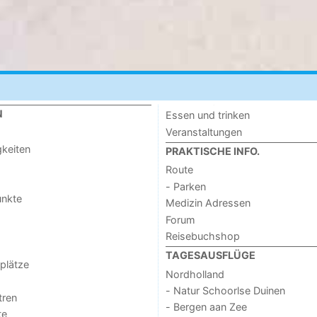
N
Essen und trinken
Veranstaltungen
keiten
PRAKTISCHE INFO.
Route
- Parken
unkte
Medizin Adressen
Forum
Reisebuchshop
TAGESAUSFLÜGE
lplätze
Nordholland
- Natur Schoorlse Duinen
tren
- Bergen aan Zee
te