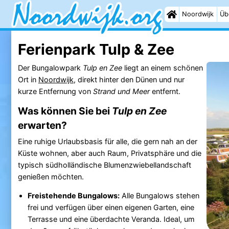
Noordwijk
Üb
Ferienpark Tulp & Zee
Der Bungalowpark
Tulp en Zee
liegt an einem schönen
Ort in
Noordwijk
, direkt hinter den Dünen und nur
kurze Entfernung von
Strand und Meer
entfernt.
Was können Sie bei
Tulp en Zee
erwarten?
Eine ruhige Urlaubsbasis für alle, die gern nah an der
Küste wohnen, aber auch Raum, Privatsphäre und die
typisch südholländische Blumenzwiebellandschaft
genießen möchten.
Freistehende Bungalows:
Alle Bungalows stehen
frei und verfügen über einen eigenen Garten, eine
Terrasse und eine überdachte Veranda. Ideal, um