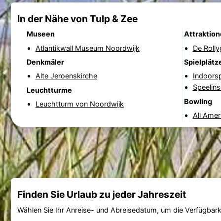
In der Nähe von Tulp & Zee
Museen
Attraktio
Atlantikwall Museum Noordwijk
De Rolly
Denkmäler
Spielplätz
Alte Jeroenskirche
Indoorsp
Speelins
Leuchtturme
Bowling
Leuchtturm von Noordwijk
All Amer
Finden Sie Urlaub zu jeder Jahreszeit
Wählen Sie Ihr Anreise- und Abreisedatum, um die Verfügbark