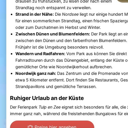
draußen zu frühstücken, zu lesen oder nach einem
Strandtag noch entspannt zu verweilen.
Strand in der Nähe:
Die
Nordsee
liegt nur einige hundert M
für einen sommerlichen Strandtag, einen frischen Spazier
oder zum Durchatmen im Herbst und Winter.
Zwischen Dünen und Blumenfeldern:
Der Park liegt an e
zwischen den Dünen und den farbenfrohen Blumenfeldern.
Frühjahr ist die Umgebung besonders reizvoll.
Wandern und Radfahren:
Vom Park aus können Sie direkt
Fahrradtouren durch das Dünengebiet, entlang der Küste o
gemütlicher Orte wie Noordwijkerhout aufbrechen.
Noordwijk ganz nah:
Das Zentrum und die Promenade vo
etwa 5 Kilometer entfernt. Dort finden Sie Restaurants, Ge
Strandpavillons und gemütliche Terrassen.
Ruhiger Urlaub an der Küste
Der Ferienpark
Tulp en Zee
eignet sich besonders für alle, die
immer ganz nah, während die freistehenden Bungalows für e
Preise hier ansehen