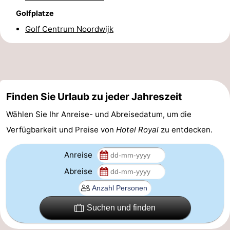
Golfplatze
Forum
Golf Centrum Noordwijk
Route
-
Parken
Reisebuchshop
Finden Sie Urlaub zu jeder Jahreszeit
Medizin
Wählen Sie Ihr Anreise- und Abreisedatum, um die
Verfügbarkeit und Preise von
Hotel Royal
zu entdecken.
Adressen
Region
Nordholland
Anreise
Abreise
-
Natur
-
Suchen und finden
Schoorlse
Bergen
-