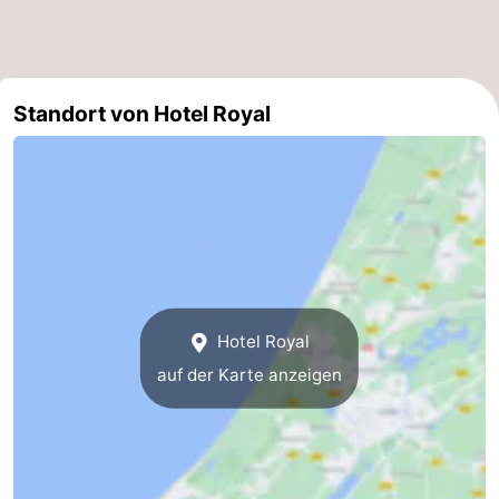
Duinen
aan
Bergen
-
Zee
Alkmaar
-
Standort von Hotel Royal
Egmond
-
aan
Noordhollands
-
Zee
duinreservaat
Wijk
-
aan
Natur
-
Zee
Zuid-
Amsterdam
-
Hotel Royal
auf der Karte anzeigen
Kennermerland
Haarlem
-
Zandvoort
Südholland
-