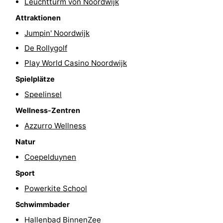
Leuchtturm von Noordwijk
-
Attraktionen
Jumpin' Noordwijk
Schwimmbader
-
De Rollygolf
Radfahren
-
Play World Casino Noordwijk
Spielplätze
Wandern
-
Speelinsel
Reiten
-
Wellness-Zentren
Azzurro Wellness
Golfplatze
-
Natur
Surfen
-
Coepelduynen
Sportangeln
Essen
Sport
Powerkite School
und
Veranstaltungen
Schwimmbader
trinken
Praktisch
Hallenbad BinnenZee