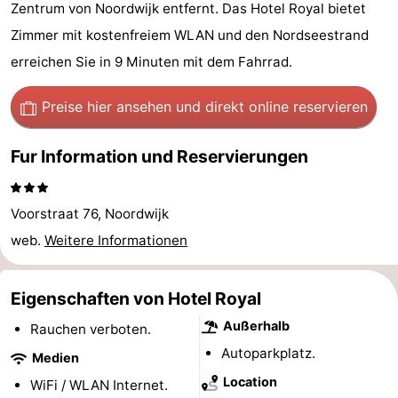
Zentrum von Noordwijk entfernt. Das Hotel Royal bietet
Gouden
De
-
Zimmer mit kostenfreiem WLAN und den Nordseestrand
Spar
Noordduinen
Duinresort
-
erreichen Sie in 9 Minuten mit dem Fahrrad.
Dunimar
Noordwijkse
-
Preise hier ansehen
und direkt online reservieren
Duinen
Parc
Hotels
Fur Information und Reservierungen
du
Zimmer
Voorstraat 76, Noordwijk
Soleil
(mit
Lastminutes
web.
Weitere Informationen
Frühstück)
Strand
Eigenschaften von Hotel Royal
Sehen
Außerhalb
Rauchen verboten.
&
-
Autoparkplatz.
Medien
tun
Museen
-
Location
WiFi / WLAN Internet.