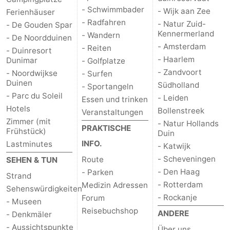
- Schwimmbader
- Wijk aan Zee
Ferienhäuser
- Radfahren
- Natur Zuid-
- De Gouden Spar
Kennermerland
- Wandern
- De Noordduinen
- Amsterdam
- Reiten
- Duinresort
- Haarlem
Dunimar
- Golfplatze
- Zandvoort
- Noordwijkse
- Surfen
Duinen
Südholland
- Sportangeln
- Parc du Soleil
- Leiden
Essen und trinken
Hotels
Bollenstreek
Veranstaltungen
Zimmer (mit
- Natur Hollands
PRAKTISCHE
Frühstück)
Duin
INFO.
Lastminutes
- Katwijk
- Scheveningen
Route
SEHEN & TUN
- Den Haag
- Parken
Strand
- Rotterdam
Medizin Adressen
Sehenswürdigkeiten
- Rockanje
Forum
- Museen
Reisebuchshop
ANDERE
- Denkmäler
- Aussichtspunkte
Über uns