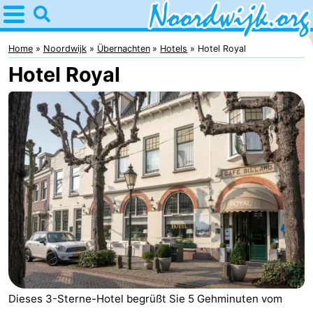
Home
Noordwijk
Home
Noordwijk
Übernachten
Hotels
Hotel Royal
Hotel Royal
Tipps
Für
Kindern
Übernachten
Appartements
Campingplätze
Ferienhäuser
-
De
-
Dieses 3-Sterne-Hotel begrüßt Sie 5 Gehminuten vom