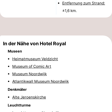
Entfernung zum Strand:
Denkmäler
-
±1,6 km.
Aussichtspunkte
Attraktionen
-
Rundfahrten
-
In der Nähe von Hotel Royal
Museen
Spielplätze
-
Heimatmuseum Veldzicht
Indoor-
-
Museum of Comic Art
Museum Noordwijk
Spielplätze
Experiences
Wellness-
Atlantikwall Museum Noordwijk
Zentren
Dörfer
Denkmäler
&
Natur
Alte Jeroenskirche
Leuchtturme
Städte
Sport