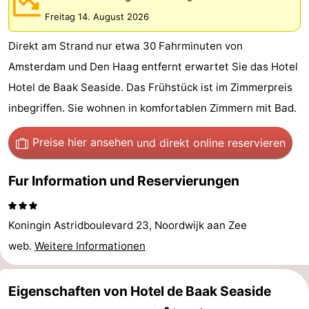
Gouden
De
-
Freitag 14. August 2026
Direkt am Strand nur etwa 30 Fahrminuten von
Spar
Noordduinen
Duinresort
-
Amsterdam und Den Haag entfernt erwartet Sie das Hotel
Dunimar
Noordwijkse
-
Hotel de Baak Seaside. Das Frühstück ist im Zimmerpreis
inbegriffen. Sie wohnen in komfortablen Zimmern mit Bad.
Duinen
Parc
Hotels
du
Zimmer
Preise hier ansehen
und direkt online reservieren
Soleil
(mit
Lastminutes
Fur Information und Reservierungen
Frühstück)
Strand
Koningin Astridboulevard 23, Noordwijk aan Zee
Sehen
web.
Weitere Informationen
&
-
Eigenschaften von Hotel de Baak Seaside
tun
Museen
-