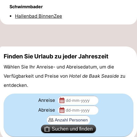
Schwimmbader
Forum
Hallenbad BinnenZee
Route
-
Parken
Reisebuchshop
Finden Sie Urlaub zu jeder Jahreszeit
Medizin
Wählen Sie Ihr Anreise- und Abreisedatum, um die
Verfügbarkeit und Preise von
Hotel de Baak Seaside
zu
Adressen
Region
entdecken.
Nordholland
Anreise
-
Abreise
Natur
-
Suchen und finden
Schoorlse
Bergen
-