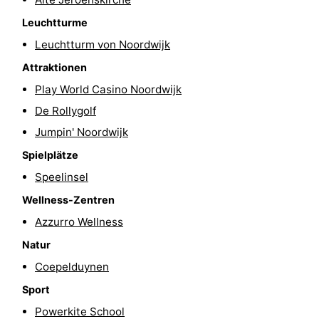
-
Leuchtturme
Leuchtturm von Noordwijk
Schwimmbader
-
Attraktionen
Radfahren
-
Play World Casino Noordwijk
De Rollygolf
Wandern
-
Jumpin' Noordwijk
Reiten
-
Spielplätze
Speelinsel
Golfplatze
-
Wellness-Zentren
Surfen
-
Azzurro Wellness
Sportangeln
Essen
Natur
Coepelduynen
und
Veranstaltungen
Sport
trinken
Praktisch
Powerkite School