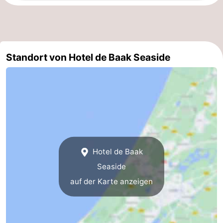
Duinen
aan
Bergen
-
Zee
Alkmaar
-
Standort von Hotel de Baak Seaside
Egmond
-
aan
Noordhollands
-
Zee
duinreservaat
Wijk
-
aan
Natur
-
Zee
Zuid-
Amsterdam
-
Hotel de Baak
Seaside
Kennermerland
Haarlem
-
auf der Karte anzeigen
Zandvoort
Südholland
-