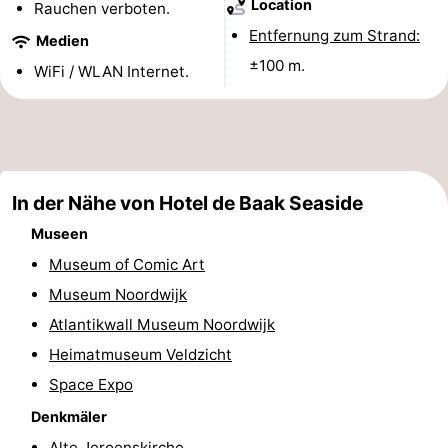
Location
Rauchen verboten.
Denkmäler
-
Entfernung zum Strand:
Medien
±100 m.
Aussichtspunkte
Attraktionen
WiFi / WLAN Internet.
-
Rundfahrten
-
In der Nähe von Hotel de Baak Seaside
Spielplätze
-
Museen
Indoor-
-
Museum of Comic Art
Museum Noordwijk
Spielplätze
Experiences
Wellness-
Atlantikwall Museum Noordwijk
Zentren
Dörfer
Heimatmuseum Veldzicht
Space Expo
&
Natur
Denkmäler
Städte
Sport
Alte Jeroenskirche