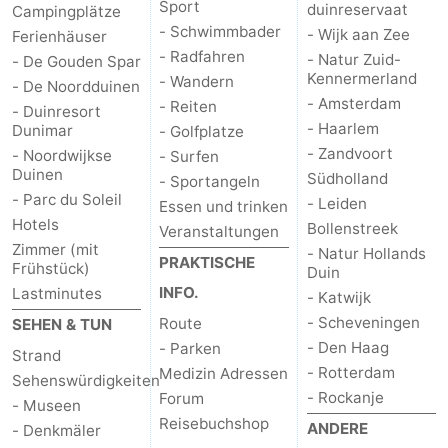
Sport
duinreservaat
Campingplätze
- Schwimmbader
- Wijk aan Zee
Ferienhäuser
- Radfahren
- Natur Zuid-
- De Gouden Spar
Kennermerland
- Wandern
- De Noordduinen
- Amsterdam
- Reiten
- Duinresort
- Haarlem
Dunimar
- Golfplatze
- Zandvoort
- Noordwijkse
- Surfen
Duinen
Südholland
- Sportangeln
- Parc du Soleil
- Leiden
Essen und trinken
Hotels
Bollenstreek
Veranstaltungen
Zimmer (mit
- Natur Hollands
PRAKTISCHE
Frühstück)
Duin
INFO.
Lastminutes
- Katwijk
- Scheveningen
Route
SEHEN & TUN
- Den Haag
- Parken
Strand
- Rotterdam
Medizin Adressen
Sehenswürdigkeiten
- Rockanje
Forum
- Museen
Reisebuchshop
ANDERE
- Denkmäler