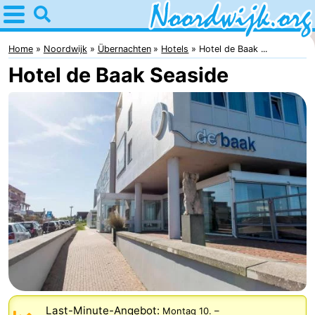
Home
Noordwijk
Home
Noordwijk
Übernachten
Hotels
Hotel de Baak ...
Hotel de Baak Seaside
Tipps
Für
Kindern
Übernachten
Appartements
Campingplätze
Ferienhäuser
-
De
-
Last-Minute-Angebot:
Montag 10.
–