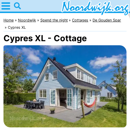
Home
Noordwijk
Home
Noordwijk
Spend the night
Cottages
De Gouden Spar
Cypres XL
Tips
Cypres XL - Cottage
For
kids
Spend
the
Apartments
night
Bed
(and
Campsites
breakfasts)
Cottages
-