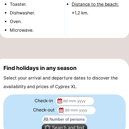
Toaster.
Distance to the beach:
Forum
Dishwasher.
±1,2 km.
Oven.
Route
Microwave.
-
Parking
Medical
addresses
Region
Find holidays in any season
North
Select your arrival and departure dates to discover the
availability and prices of
Cypres XL
.
Holland
-
Nature
-
Check-in
Check-out
Schoorlse
Bergen
-
Duinen
aan
Bergen
-
Search and find