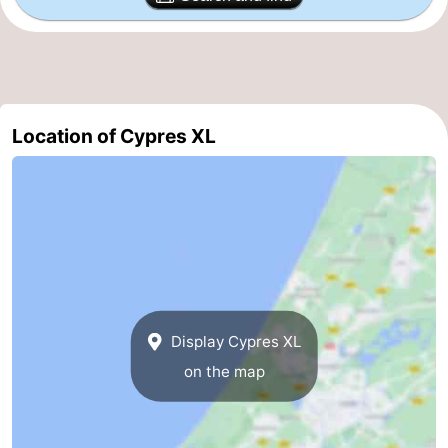
Zee
Alkmaar
-
Egmond
-
aan
Noordhollands
-
Location of Cypres XL
Zee
duinreservaat
Wijk
-
aan
Nature
-
Zee
Zuid-
Amsterdam
-
Kennermerland
Haarlem
-
Display Cypres XL
Zandvoort
South
on the map
Holland
-
Leiden
Bollenstreek