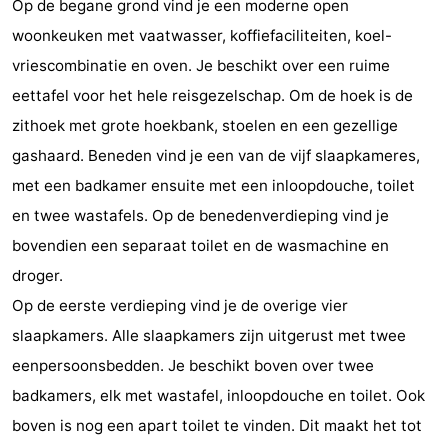
Op de begane grond vind je een moderne open
De
-
woonkeuken met vaatwasser, koffiefaciliteiten, koel-
vriescombinatie en oven. Je beschikt over een ruime
Gouden
De
-
eettafel voor het hele reisgezelschap. Om de hoek is de
Spar
Noordduinen
Duinresort
-
zithoek met grote hoekbank, stoelen en een gezellige
gashaard. Beneden vind je een van de vijf slaapkameres,
Dunimar
Noordwijkse
-
met een badkamer ensuite met een inloopdouche, toilet
Duinen
Parc
Hotels
en twee wastafels. Op de benedenverdieping vind je
bovendien een separaat toilet en de wasmachine en
du
Lastminutes
droger.
Soleil
Beach
Op de eerste verdieping vind je de overige vier
slaapkamers. Alle slaapkamers zijn uitgerust met twee
See
eenpersoonsbedden. Je beschikt boven over twee
&
-
badkamers, elk met wastafel, inloopdouche en toilet. Ook
boven is nog een apart toilet te vinden. Dit maakt het tot
do
Museums
-