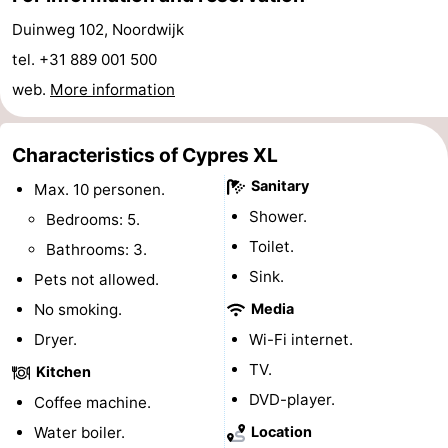
-
Duinweg 102, Noordwijk
tel. +31 889 001 500
Swimming
-
web.
More information
pools
Cycling
-
Characteristics of Cypres XL
Hiking
-
Sanitary
Max. 10 personen.
Horse
-
Shower.
Bedrooms: 5.
Toilet.
Bathrooms: 3.
riding
Golf
-
Sink.
Pets not allowed.
courses
Surfing
-
No smoking.
Media
Dryer.
Wi-Fi internet.
Sportfishing
Food
TV.
Kitchen
&
Events
DVD-player.
Coffee machine.
Water boiler.
Location
Beverages
Practical