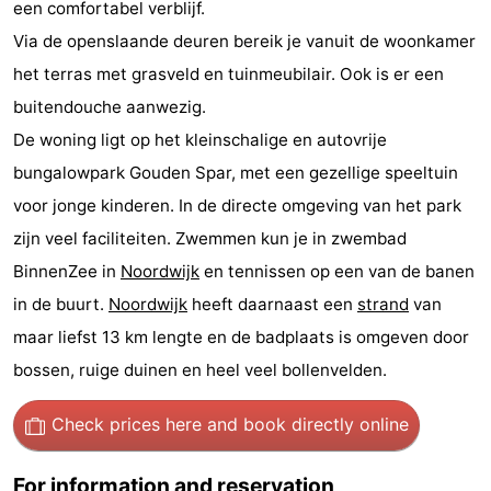
een comfortabel verblijf.
Monuments
-
Via de openslaande deuren bereik je vanuit de woonkamer
het terras met grasveld en tuinmeubilair. Ook is er een
Observation
Attractions
buitendouche aanwezig.
points
-
De woning ligt op het kleinschalige en autovrije
bungalowpark Gouden Spar, met een gezellige speeltuin
Boat
-
voor jonge kinderen. In de directe omgeving van het park
Trips
Playgrounds
-
zijn veel faciliteiten. Zwemmen kun je in zwembad
BinnenZee in
Noordwijk
en tennissen op een van de banen
Indoor
-
in de buurt.
Noordwijk
heeft daarnaast een
strand
van
playgrounds
Experiences
Wellness
maar liefst 13 km lengte en de badplaats is omgeven door
bossen, ruige duinen en heel veel bollenvelden.
centers
Villages
&
Nature
Check prices here
and book directly online
Cities
Sports
For information and reservation