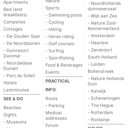
Nature
Apartments
- Noordhollands
Sports
duinreservaat
Bed (and
breakfasts)
- Swimming pools
- Wijk aan Zee
Campsites
- Cycling
- Nature Zuid-
Kennermerland
Cottages
- Hiking
- Amsterdam
- De Gouden Spar
- Horse riding
- Haarlem
- De Noordduinen
- Golf courses
- Zandvoort
- Duinresort
- Surfing
Dunimar
South Holland
- Sportfishing
- Noordwijkse
- Leiden
Food & Beverages
Duinen
Bollenstreek
Events
- Parc du Soleil
- Nature Hollands
PRACTICAL
Hotels
Duin
INFO.
Lastminutes
- Katwijk
- Scheveningen
Route
SEE & DO
- The Hague
- Parking
Beaches
- Rotterdam
Medical
Sights
addresses
- Rockanje
- Museums
Forum