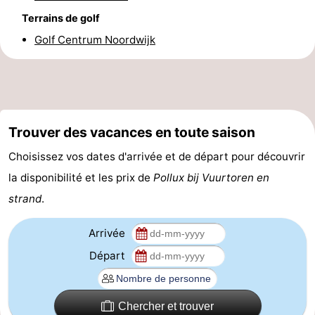
Terrains de golf
et
Événements
Golf Centrum Noordwijk
manger
Pratiques
Forum
Route
Trouver des vacances en toute saison
-
Choisissez vos dates d'arrivée et de départ pour découvrir
la disponibilité et les prix de
Pollux bij Vuurtoren en
Stationnement
Adresses
strand
.
Médicales
Région
Arrivée
Hollande-
Départ
Septentrionale
-
Nature
-
Chercher et trouver