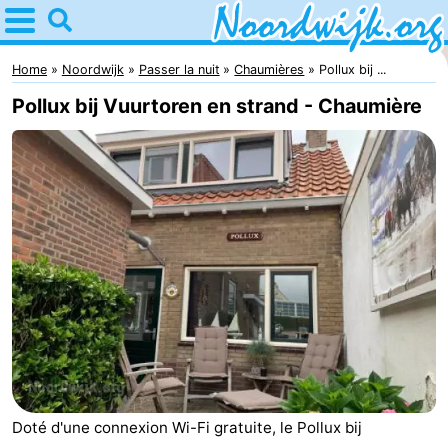
Home
Noordwijk
Home
Noordwijk
Passer la nuit
Chaumières
Pollux bij ...
Pollux bij Vuurtoren en strand - Chaumière
Astuces
Avec
les
Passer
enfants
la
Appartements
nuit
Campings
Chambre
d'hôtes
Chaumières
Doté d'une connexion Wi-Fi gratuite, le Pollux bij
-