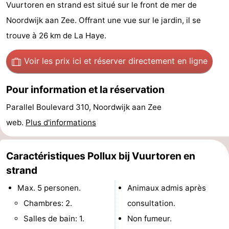
Vuurtoren en strand est situé sur le front de mer de
De
-
Noordwijk aan Zee. Offrant une vue sur le jardin, il se
trouve à 26 km de La Haye.
Gouden
De
-
Spar
Noordduinen
Duinresort
-
Voir les prix ici
et réserver directement en ligne
Dunimar
Noordwijkse
-
Pour information et la réservation
Duinen
Parc
Hôtels
Parallel Boulevard 310, Noordwijk aan Zee
web.
Plus d'informations
du
Last
Soleil
minutes
Plages
Caractéristiques Pollux bij Vuurtoren en
strand
Voir
Max. 5 personen.
Animaux admis après
et
Lieux
Chambres: 2.
consultation.
Salles de bain: 1.
Non fumeur.
faire
d'intérêt
-