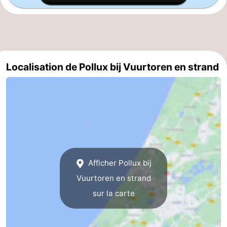
Schoorlse
Bergen
-
Duinen
aan
Bergen
-
Zee
Alkmaar
-
Localisation de Pollux bij Vuurtoren en strand
Egmond
-
aan
Noordhollands
-
Zee
duinreservaat
Wijk
-
aan
Nature
-
Afficher Pollux bij
Zee
Zuid-
Amsterdam
-
Vuurtoren en strand
sur la carte
Kennermerland
Haarlem
-
Zandvoort
Hollande-