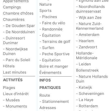
- Egmond aan Zee
Appartements
Nature
- Noordhollands
Campings
Sports
duinreservaat
Chambre d'hôtes
- Piscines
- Wijk aan Zee
Chaumières
- Faire du vélo
- Nature Zuid-
- De Gouden Spar
Kennermerland
- Randonnée
- De Noordduinen
- Amsterdam
- Équitation
- Duinresort
- Haarlem
- Terrains de golf
Dunimar
- Zandvoort
- Surfen
- Noordwijkse
Hollande-
Duinen
- Peche Sportive
Méridionale
- Parc du Soleil
- Equitation
- Leiden
Hôtels
Boire et manger
Bollenstreek
Last minutes
Événements
- Nature Hollands
ACTIVITÉS
INFOS
Duin
- Katwijk
Plages
PRATIQUES
- Scheveningen
Lieux d'intérêt
Route
- La Haye
- Musées
- Stationnement
- Rotterdam
- Monuments
Adresses