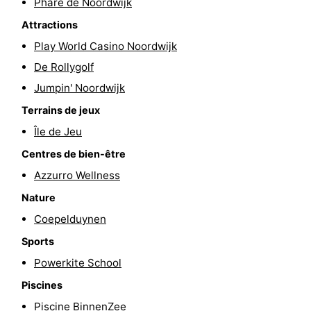
Phare de Noordwijk
être
villes
Sports
Attractions
Play World Casino Noordwijk
-
De Rollygolf
Piscines
-
Jumpin' Noordwijk
Terrains de jeux
Faire
-
Île de Jeu
du
Randonnée
-
Centres de bien-être
Azzurro Wellness
vélo
Équitation
-
Nature
Terrains
-
Coepelduynen
de
Surfen
-
Sports
Powerkite School
golf
Peche
-
Piscines
Sportive
Equitation
Boire
Piscine BinnenZee