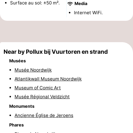
Surface au sol: ±50 m².
Media
Musées
-
Internet WiFi.
Monuments
-
Points
Attractions
de
-
Near by Pollux bij Vuurtoren en strand
Musées
vue
Croisières
-
Musée Noordwijk
Terrains
-
Atlantikwall Museum Noordwijk
Museum of Comic Art
de
Aires
-
Musée Régional Veldzicht
jeux
de
Experiences
Centres
Monuments
jeux
de
Villages
Ancienne Église de Jeroens
Phares
intérieures
bien-
&
Nature