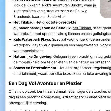
Rick de Kikker in 'Rick's Avonturen Burcht', waar je
kunt genieten van attracties zoals de Eeuwig
Brandende kaars en Schip Ahoi.
Het Tikibad:
Het
grootste overdekte
glijbanenparadijs van de Benelux
,
het Tikibad
, staat gara
waterplezier met spectaculaire glijbanen en een golfslagba
Kids Waterpark Playa:
Speciaal voor jonge kinderen onder
Waterpark Playa vier glijbanen en een megawaterval voor 
waterspeelplezier.
Natuurlijke Omgeving:
Gelegen in een prachtig natuurgeb
de mogelijkheid om te genieten van
de natuur
en ontspanni
Shows en Entertainment:
Het park organiseert regelmatig
entertainment, waardoor elke bezoek een unieke ervaring i
Een Dag Vol Avontuur en Plezier
Of je nu op zoek bent naar adrenalineverhogende attracties 
dag in een prachtige omgeving, Attractiepark
Duinrell
biedt vo
onvergetelijke ervaring.