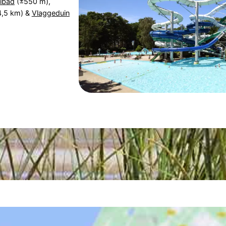
kibad
(±550 m),
,5 km) &
Vlaggeduin