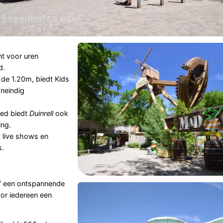
nt voor uren
d.
 de 1.20m, biedt Kids
oneindig
ied biedt
Duinrell
ook
ng.
 live shows en
s.
of een ontspannende
or iedereen een