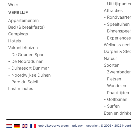
- Uitkijkpunte
Weer
Attracties
VERBLIJF
- Rondvaarte
Appartementen
- Speeltuinen
Bed (& breakfasts)
- Binnenspeel
Campings
- Experiences
Hotels
Wellness cent
Vakantiehuizen
Dorpen & Ste
- De Gouden Spar
Natuur
- De Noordduinen
Sporten
- Duinresort Dunimar
- Zwembade
- Noordwijkse Duinen
- Fietsen
- Parc du Soleil
- Wandelen
Last minutes
- Paardrijden
- Golfbanen
- Surfen
Eten en drink
gebruiksvoorwaarden
|
privacy
|
copyright © 2006 - 2026 Noordw