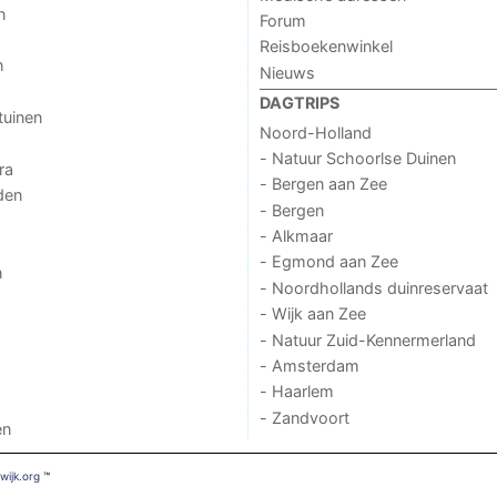
n
Forum
Reisboekenwinkel
n
Nieuws
DAGTRIPS
tuinen
Noord-Holland
- Natuur Schoorlse Duinen
ra
- Bergen aan Zee
den
- Bergen
- Alkmaar
- Egmond aan Zee
n
- Noordhollands duinreservaat
- Wijk aan Zee
- Natuur Zuid-Kennermerland
- Amsterdam
- Haarlem
- Zandvoort
en
ijk.org
™