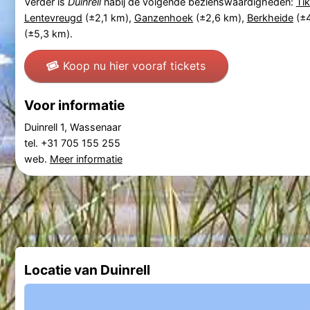
Verder is
Duinrell
nabij de volgende bezienswaardigheden:
Ti
Lentevreugd
(±2,1 km),
Ganzenhoek
(±2,6 km),
Berkheide
(±4
(±5,3 km).
Koop nu hier vooraf tickets
Voor informatie
Duinrell 1, Wassenaar
tel. +31 705 155 255
web.
Meer informatie
Locatie van Duinrell