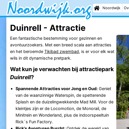
Noordwijk
Ov
Duinrell - Attractie
Een fantastische bestemming voor gezinnen en
avontuurzoekers. Met een breed scala aan attracties
en het beroemde
Tikibad zwembad
, is er voor elk wat
wils in dit dynamische pretpark.
Wat kun je verwachten bij attractiepark
Duinrell
?
Spannende Attracties voor Jong en Oud:
Geniet
van de waanzinnige Waterspin, de spetterende
Splash en de duizelingwekkende Mad Mill. Voor de
kleintjes zijn er de Locomotion, de Monorail, de
Minitrein en Wonderland, plus de indoorspeeltuin
Rick`s Fun Factory.
Rick's Avonturen Burcht:
Ontdek de wereld van