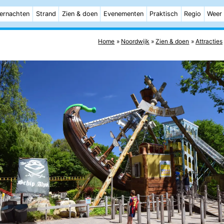
ernachten
Strand
Zien & doen
Evenementen
Praktisch
Regio
Weer
Home
Noordwijk
Zien & doen
Attracties