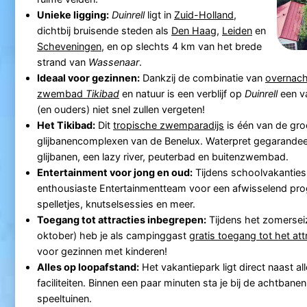
Unieke ligging:
Duinrell
ligt in
Zuid-Holland
,
dichtbij bruisende steden als
Den Haag
,
Leiden
en
Scheveningen
, en op slechts 4 km van het brede
strand van
Wassenaar
.
Ideaal voor gezinnen:
Dankzij de combinatie van
overnac
zwembad
Tikibad
en natuur is een verblijf op
Duinrell
een va
(en ouders) niet snel zullen vergeten!
Het Tikibad:
Dit
tropische zwemparadijs
is één van de gro
glijbanencomplexen van de Benelux. Waterpret gegarandeer
glijbanen, een lazy river, peuterbad en buitenzwembad.
Entertainment voor jong en oud:
Tijdens schoolvakanties
enthousiaste Entertainmentteam voor een afwisselend p
spelletjes, knutselsessies en meer.
Toegang tot attracties inbegrepen:
Tijdens het zomerseiz
oktober) heb je als campinggast
gratis toegang tot het att
voor gezinnen met kinderen!
Alles op loopafstand:
Het vakantiepark ligt direct naast all
faciliteiten. Binnen een paar minuten sta je bij de achtbanen
speeltuinen.