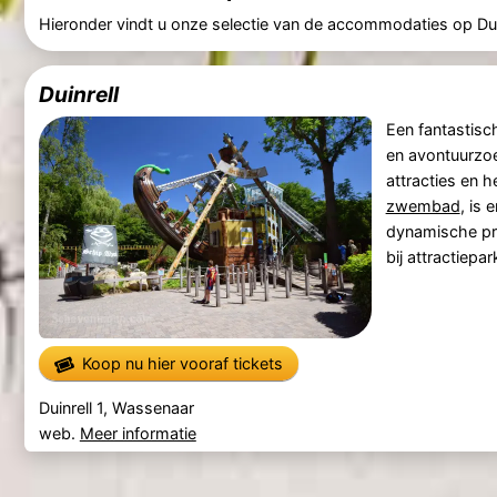
Hieronder vindt u onze selectie van de accommodaties op Duin
Duinrell
Een fantastis
en avontuurzoe
attracties en 
zwembad
, is 
dynamische pr
bij attractiepa
Koop nu hier vooraf tickets
Duinrell 1, Wassenaar
web.
Meer informatie