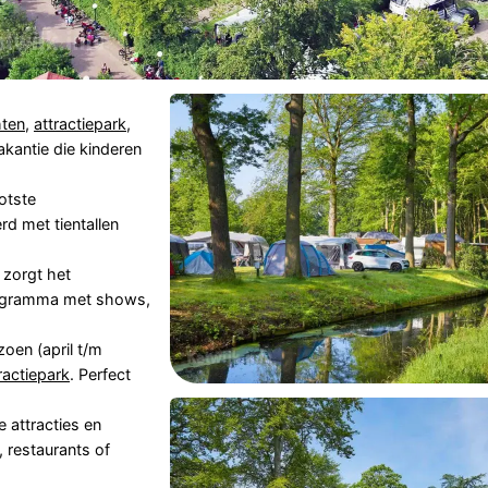
hten
,
attractiepark
,
kantie die kinderen
otste
d met tientallen
 zorgt het
rogramma met shows,
oen (april t/m
ractiepark
. Perfect
e attracties en
, restaurants of