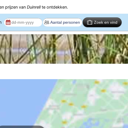
n prijzen van
Duinrell
te ontdekken.
en
Zoek en vind