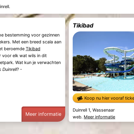
rell.
Tikibad
che bestemming voor gezinnen
kers. Met een breed scala aan
het beroemde
Tikibad
er voor elk wat wils in dit
etpark. Wat kun je verwachten
rk
Duinrell
? -
Koop nu hier vooraf tick
Duinrell 1, Wassenaar
Meer informatie
web.
Meer informatie