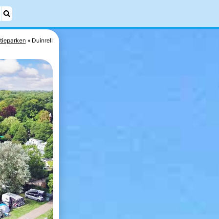
tieparken
Duinrell