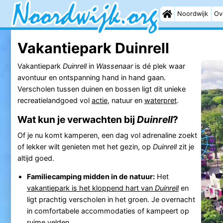
Noordwijk
Ov
Vakantiepark Duinrell
Vakantiepark
Duinrell
in
Wassenaar
is dé plek waar
avontuur en ontspanning hand in hand gaan.
Verscholen tussen duinen en bossen ligt dit unieke
recreatielandgoed vol
actie
, natuur en
waterpret
.
Wat kun je verwachten bij
Duinrell
?
Of je nu komt kamperen, een dag vol adrenaline zoekt
of lekker wilt genieten met het gezin, op
Duinrell
zit je
altijd goed.
Familiecamping midden in de natuur:
Het
vakantiepark is het kloppend hart van
Duinrell
en
ligt prachtig verscholen in het groen. Je overnacht
in comfortabele accommodaties of kampeert op
ruime velden.