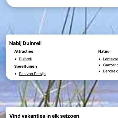
Nabij Duinrell
Attracties
Natuur
Duinrell
Lentevr
Ganzen
Speeltuinen
Berkhei
Pan van Persijn
Vind vakanties in elk seizoen