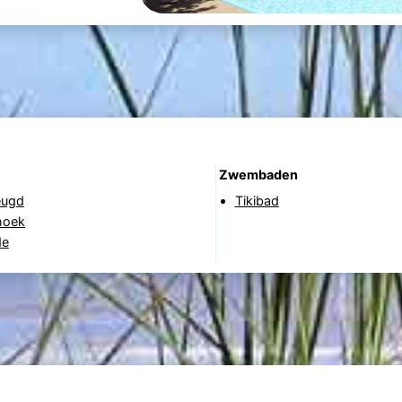
Zwembaden
eugd
Tikibad
hoek
de