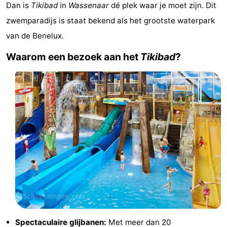
Dan is
Tikibad
in
Wassenaar
dé plek waar je moet zijn. Dit
-
zwemparadijs is staat bekend als het grootste waterpark
De
-
van de Benelux.
Waarom een bezoek aan het
Tikibad
?
Gouden
De
-
Spar
Noordduinen
Duinresort
-
Dunimar
Noordwijkse
-
Duinen
Parc
Last
du
minutes
Strand
Soleil
Zien
&
Bezienswaardigheden
doen
-
Spectaculaire glijbanen:
Met meer dan 20