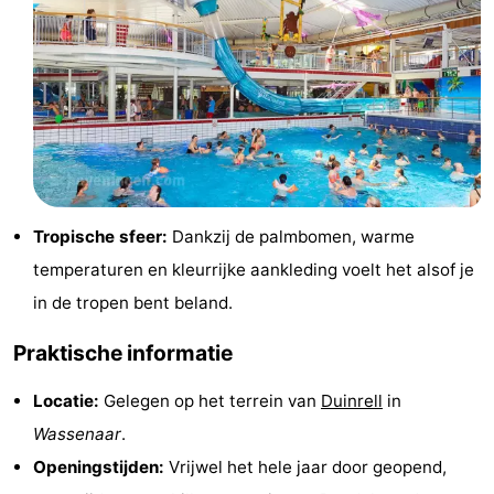
Steden
Sporten
-
Zwembaden
-
Fietsen
-
Wandelen
-
Tropische sfeer:
Dankzij de palmbomen, warme
temperaturen en kleurrijke aankleding voelt het alsof je
Paardrijden
-
in de tropen bent beland.
Golfbanen
-
Praktische informatie
Surfen
Eten
Locatie:
Gelegen op het terrein van
Duinrell
in
en
Evenementen
Wassenaar
.
Openingstijden:
Vrijwel het hele jaar door geopend,
drinken
Praktisch