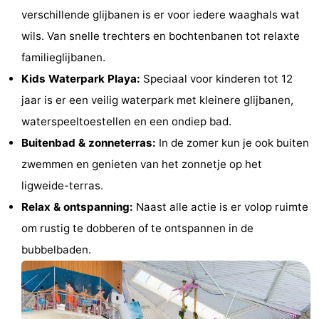
verschillende glijbanen is er voor iedere waaghals wat
Musea
-
wils. Van snelle trechters en bochtenbanen tot relaxte
Monumenten
-
familieglijbanen.
Kids Waterpark Playa:
Speciaal voor kinderen tot 12
Uitkijkpunten
Attracties
jaar is er een veilig waterpark met kleinere glijbanen,
-
waterspeeltoestellen en een ondiep bad.
Buitenbad & zonneterras:
In de zomer kun je ook buiten
Rondvaarten
-
zwemmen en genieten van het zonnetje op het
Speeltuinen
-
ligweide-terras.
Relax & ontspanning:
Naast alle actie is er volop ruimte
Binnenspeeltuinen
-
om rustig te dobberen of te ontspannen in de
Experiences
Wellness
bubbelbaden.
centra
Dorpen
&
Natuur