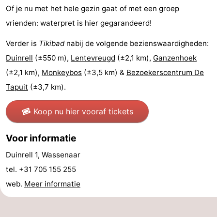
Of je nu met het hele gezin gaat of met een groep
Holland
-
vrienden: waterpret is hier gegarandeerd!
Leiden
Bollenstreek
Verder is
Tikibad
nabij de volgende bezienswaardigheden:
Duinrell
(±550 m),
Lentevreugd
(±2,1 km),
Ganzenhoek
-
(±2,1 km),
Monkeybos
(±3,5 km) &
Bezoekerscentrum De
Natuur
-
Tapuit
(±3,7 km).
Hollands
Katwijk
-
Koop nu hier vooraf tickets
Duin
Scheveningen
-
Voor informatie
Den
-
Duinrell 1, Wassenaar
Haag
Rotterdam
-
tel. +31 705 155 255
web.
Meer informatie
Rockanje
Weer
Contact