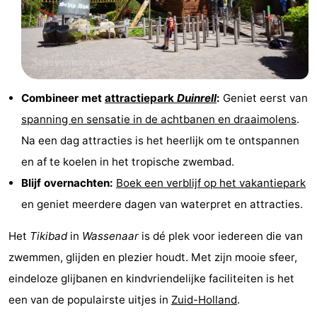
Schoorlse
Bergen
-
Duinen
aan
Bergen
-
Zee
Alkmaar
-
Combineer met
attractiepark
Duinrell
:
Geniet eerst van
Egmond
-
spanning en sensatie in de achtbanen en draaimolens
.
Na een dag attracties is het heerlijk om te ontspannen
aan
Noordhollands
-
en af te koelen in het tropische zwembad.
Zee
duinreservaat
Wijk
-
Blijf overnachten:
Boek een verblijf op het vakantiepark
en geniet meerdere dagen van waterpret en attracties.
aan
Natuur
-
Het
Tikibad
in
Wassenaar
is dé plek voor iedereen die van
Zee
Zuid-
Amsterdam
-
zwemmen, glijden en plezier houdt. Met zijn mooie sfeer,
Kennermerland
Haarlem
-
eindeloze glijbanen en kindvriendelijke faciliteiten is het
een van de populairste uitjes in
Zuid-Holland
.
Zandvoort
Zuid-