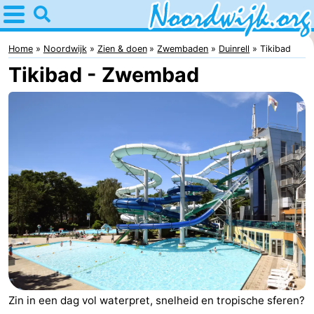
Home
Noordwijk
Home
Noordwijk
Zien & doen
Zwembaden
Duinrell
Tikibad
Tikibad - Zwembad
Tips
Voor
kinderen
Overnachten
Appartementen
Bed
(&
Campings
breakfasts)
Hotels
Vakantiehuizen
Zin in een dag vol waterpret, snelheid en tropische sferen?