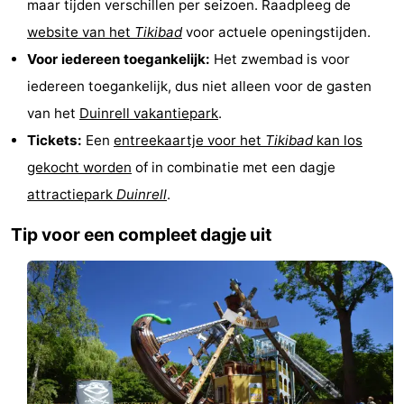
maar tijden verschillen per seizoen. Raadpleeg de
Forum
website van het
Tikibad
voor actuele openingstijden.
Voor iedereen toegankelijk:
Het zwembad is voor
Route
iedereen toegankelijk, dus niet alleen voor de gasten
-
van het
Duinrell vakantiepark
.
Tickets:
Een
entreekaartje voor het
Tikibad
kan los
Parkeren
Reisboekenwinkel
gekocht worden
of in combinatie met een dagje
Nieuws
attractiepark
Duinrell
.
Medische
Tip voor een compleet dagje uit
adressen
Regio
Noord-
Holland
-
Natuur
-