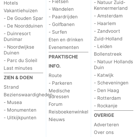
- Fietsen
- Natuur Zuid-
Hotels
Kennermerland
- Wandelen
Vakantiehuizen
- Amsterdam
- Paardrijden
- De Gouden Spar
- Haarlem
- Golfbanen
- De Noordduinen
- Zandvoort
- Surfen
- Duinresort
Zuid-Holland
Dunimar
Eten en drinken
- Leiden
- Noordwijkse
Evenementen
Duinen
Bollenstreek
PRAKTISCHE
- Parc du Soleil
- Natuur Hollands
INFO.
Duin
Last minutes
- Katwijk
Route
ZIEN & DOEN
- Scheveningen
- Parkeren
Strand
- Den Haag
Medische
Bezienswaardigheden
adressen
- Rotterdam
- Musea
Forum
- Rockanje
- Monumenten
Reisboekenwinkel
OVERIGE
- Uitkijkpunten
Nieuws
Adverteren
Over ons