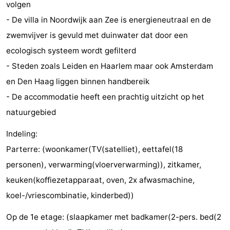
volgen
Steden
Sporten
- De villa in Noordwijk aan Zee is energieneutraal en de
zwemvijver is gevuld met duinwater dat door een
-
ecologisch systeem wordt gefilterd
Zwembaden
-
- Steden zoals Leiden en Haarlem maar ook Amsterdam
en Den Haag liggen binnen handbereik
Fietsen
-
- De accommodatie heeft een prachtig uitzicht op het
Wandelen
-
natuurgebied
Paardrijden
-
Indeling:
Parterre: (woonkamer(TV(satelliet), eettafel(18
Golfbanen
-
personen), verwarming(vloerverwarming)), zitkamer,
Surfen
Eten
keuken(koffiezetapparaat, oven, 2x afwasmachine,
koel-/vriescombinatie, kinderbed))
en
Evenementen
Op de 1e etage: (slaapkamer met badkamer(2-pers. bed(2
drinken
Praktisch