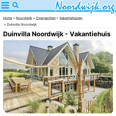
Home
Noordwijk
Home
Noordwijk
Overnachten
Vakantiehuizen
Duinvilla Noordwijk
Tips
Duinvilla Noordwijk - Vakantiehuis
Voor
kinderen
Overnachten
Appartementen
Bed
(&
Campings
breakfasts)
Hotels
Vakantiehuizen