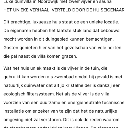
Luxe duinvilla in Noordwijk met zwemvijver en sauna
-
HET UNIEKE VERHAAL, VERTELD DOOR DE HUISEIGENAAR
De
-
Dit prachtige, luxueuze huis staat op een unieke locatie.
De eigenaren hebben het laatste stuk land dat bebouwd
Gouden
De
-
mocht worden in dit duingebied kunnen bemachtigen.
Spar
Noordduinen
Duinresort
-
Gasten genieten hier van het gezelschap van vele herten
die pal naast de villa komen grazen.
Dunimar
Noordwijkse
-
Wat het huis uniek maakt is de vijver in de tuin, die
Duinen
Parc
Last
gebruikt kan worden als zwembad omdat hij gevuld is met
du
minutes
Strand
natuurlijk duinwater dat altijd kristalhelder is dankzij een
ecologisch filtersysteem. Net als de vijver is de villa
Soleil
Zien
voorzien van een duurzame en energieneutrale technische
&
Bezienswaardigheden
installatie om er zeker van te zijn dat het de natuurlijke
omgeving niet zal verstoren. Dit is ook de reden waarom
doen
-