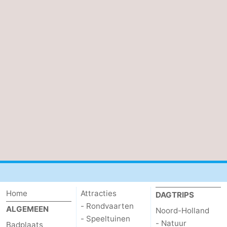
Home
Attracties
DAGTRIPS
- Rondvaarten
ALGEMEEN
Noord-Holland
- Speeltuinen
- Natuur
Badplaats