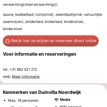
verwarming(vloerverwarming)))
Schoorlse
Bergen
-
sauna, bubbelbad, tuin(privé), zwembad(privé, natuurlijke
Duinen
aan
Bergen
-
zwemvijver), kinderbed, kinderbed, kinderstoel,
kinderstoel
Zee
Alkmaar
-
Egmond
-
Bekijk hier de prijzen
en reserveer direct online
aan
Noordhollands
-
Voor informatie en reserveringen
Zee
duinreservaat
Wijk
-
tel. +31 882 021 212
aan
Natuur
-
web.
Meer informatie
Zee
Zuid-
Amsterdam
-
Kenmerken van Duinvilla Noordwijk
Kennermerland
Haarlem
-
Media
Max. 18 personen.
Zandvoort
Zuid-
WiFi internet.