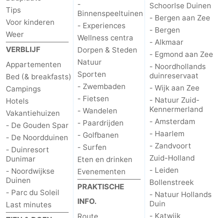
-
Schoorlse Duinen
Tips
Binnenspeeltuinen
- Bergen aan Zee
Voor kinderen
- Experiences
- Bergen
Weer
Wellness centra
- Alkmaar
VERBLIJF
Dorpen & Steden
- Egmond aan Zee
Natuur
Appartementen
- Noordhollands
Sporten
duinreservaat
Bed (& breakfasts)
- Zwembaden
- Wijk aan Zee
Campings
- Fietsen
- Natuur Zuid-
Hotels
Kennermerland
- Wandelen
Vakantiehuizen
- Amsterdam
- Paardrijden
- De Gouden Spar
- Haarlem
- Golfbanen
- De Noordduinen
- Zandvoort
- Surfen
- Duinresort
Zuid-Holland
Dunimar
Eten en drinken
- Leiden
- Noordwijkse
Evenementen
Duinen
Bollenstreek
PRAKTISCHE
- Parc du Soleil
- Natuur Hollands
INFO.
Duin
Last minutes
- Katwijk
Route