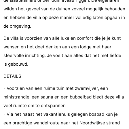
de slaapkamers onder 'duinniveau' liggen. De eigenaren
Musea
-
wilden het gevoel van de duinen zoveel mogelijk behouden
en hebben de villa op deze manier volledig laten opgaan in
Monumenten
-
de omgeving.
Uitkijkpunten
Attracties
De villa is voorzien van alle luxe en comfort die je je kunt
-
wensen en het doet denken aan een lodge met haar
sfeervolle inrichting. Je voelt aan alles dat het met liefde
Rondvaarten
-
is gebouwd.
Speeltuinen
-
DETAILS
Binnenspeeltuinen
-
- Voorzien van een ruime tuin met zwemvijver, een
ministrandje, een sauna en een bubbelbad biedt deze villa
Experiences
Wellness
veel ruimte om te ontspannen
centra
Dorpen
- Via het naast het vakantiehuis gelegen bospad kun je
een prachtige wandelroute naar het Noordwijkse strand
&
Natuur