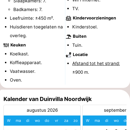
Slaapkamers: 7.
TV.
Badkamers: 7.
Holland
-
Leefruimte: ±450 m².
Kindervoorzieningen
Leiden
Bollenstreek
Huisdieren toegelaten na
Kinderstoel.
overleg.
-
Buiten
Keuken
Tuin.
Natuur
-
Koelkast.
Locatie
Hollands
Katwijk
-
Koffieapparaat.
Afstand tot het strand:
Vaatwasser.
±900 m.
Duin
Scheveningen
-
Oven.
Den
-
Kalender van Duinvilla Noordwijk
Haag
Rotterdam
-
augustus 2026
september 
Rockanje
Weer
W
ma
di
wo
do
vr
za
zo
W
ma
di
wo
do
Contact