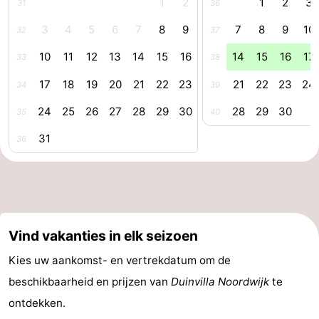
1
2
1
2
3
31
36
3
4
5
6
7
8
9
7
8
9
10
32
37
10
11
12
13
14
15
16
14
15
16
17
33
38
17
18
19
20
21
22
23
21
22
23
24
34
39
24
25
26
27
28
29
30
28
29
30
35
40
31
36
Vind vakanties in elk seizoen
Kies uw aankomst- en vertrekdatum om de
beschikbaarheid en prijzen van
Duinvilla Noordwijk
te
ontdekken.